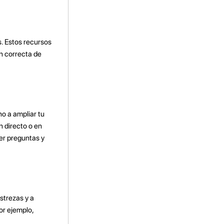
s. Estos recursos
n correcta de
ino
a ampliar tu
 directo o en
cer preguntas y
estrezas y a
or ejemplo,