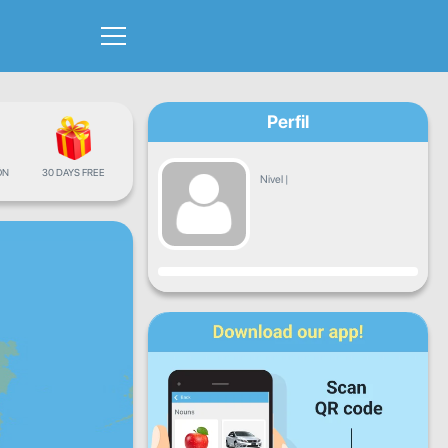
Perfil
ÓN
30 DAYS FREE
Nivel
|
Progreso
Lun
Mar
Mié
Jue