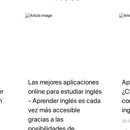
Las mejores aplicaciones
Ap
er
online para estudiar inglés
¿C
n
- Aprender inglés es cada
co
vez más accesible
in
gracias a las
08.
posibilidades de