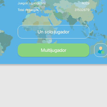
Juegos jugados hoy
4029
Total de juegos
31532879
Un solo jugador
Multijugador