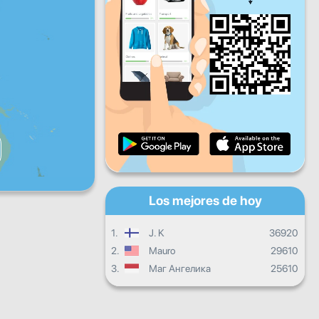
Vie
Sáb
Dom
Progreso diario
Progreso mensual
Certificado
Progreso general
Los mejores de hoy
1.
J. K
36920
2.
Mauro
29610
3.
Маг Ангелика
25610