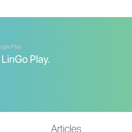
ogle Play
 LinGo Play.
Articles