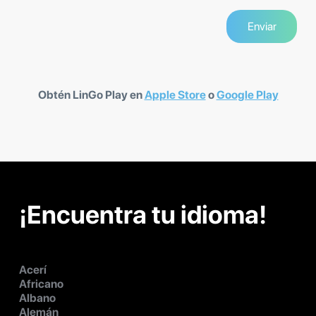
Obtén LinGo Play en
Apple Store
o
Google Play
¡Encuentra tu idioma!
Acerí
Africano
Albano
Alemán