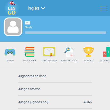
Inglés
Nivel
/
JUGAR
LECCIONES
CERTIFICADO
ESTADÍSTICAS
TORNEO
CLASIFIC
Jugadores en línea
Juegos activos
Juegos jugados hoy
4345