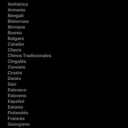
Amhárico
Armenio
Bengalí
Bielorruso
Birmano
Bosnio
Búlgaro
Catalán
Checo
Chinos Tradicionales
Cingalés
Coreano
Croata
Danés
Darí
Eslovaco
Esloveno
Español
Estonio
Finlandés
Francés
Georgiano