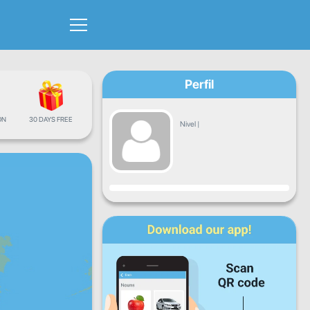
Perfil
ÓN
30 DAYS FREE
Nivel
|
Progreso
Lun
Mar
Mié
Jue