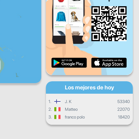
Vie
Sáb
Dom
Progreso diario
Progreso mensual
Certificado
Progreso general
Los mejores de hoy
1.
J. K
53340
2.
Matteo
22070
3.
franco polo
18420