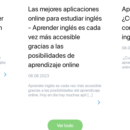
Las mejores aplicaciones
Ap
er
online para estudiar inglés
¿C
n
- Aprender inglés es cada
co
vez más accesible
in
gracias a las
08.
posibilidades de
y
¿Cuá
glés
apre
aprendizaje online
onli
08.08.2023
Aprender inglés es cada vez más accesible
gracias a las posibilidades del aprendizaje
online. Hoy en día hay muchas apli […]
Ver todo