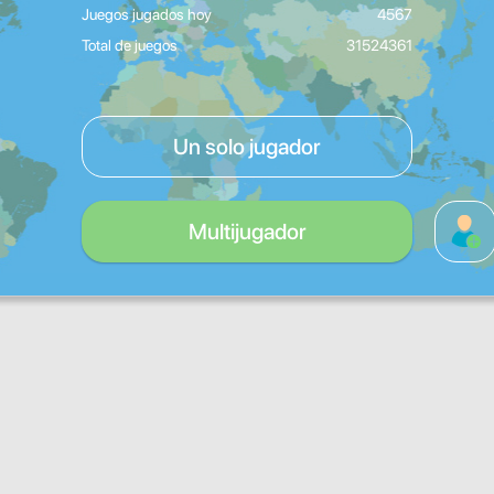
Juegos jugados hoy
4567
Total de juegos
31524361
Un solo jugador
Multijugador