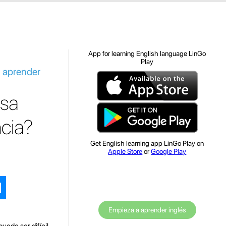
App for learning English language LinGo
Play
a aprender
esa
cia?
Get English learning app LinGo Play on
Apple Store
or
Google Play
Empieza a aprender inglés
ede ser difícil,