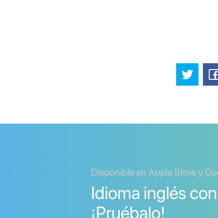
Disponible en Apple Store y Go
Idioma inglés con
¡Pruébalo!