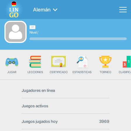
Alemán
Nivel
/
JUGAR
LECCIONES
CERTIFICADO
ESTADÍSTICAS
TORNEO
CLASIFIC
Jugadores en línea
Juegos activos
Juegos jugados hoy
3969