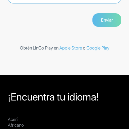
Obtén LinGo Play en
Apple Store
o
Google Play
¡Encuentra tu idioma!
Acerí
Africano