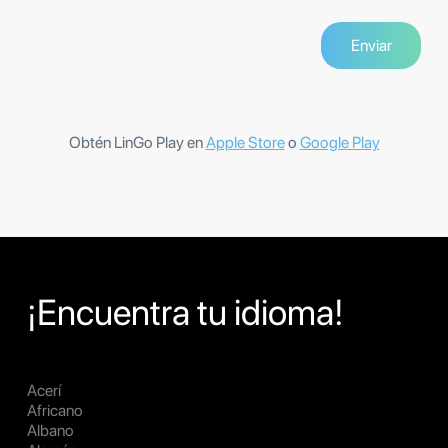
Obtén LinGo Play en
Apple Store
o
Google Play
¡Encuentra tu idioma!
Acerí
Africano
Albano