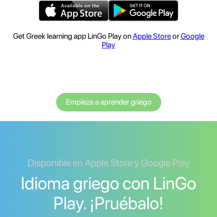
Get Greek learning app LinGo Play on
Apple Store
or
Google
Play
Empieza a aprender griego
Disponible en Apple Store y Google Play
Idioma griego con LinGo
Play. ¡Pruébalo!