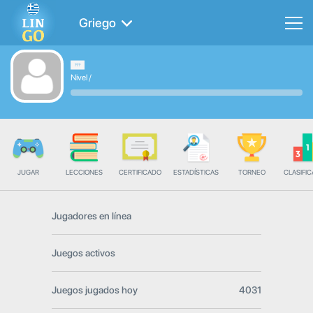
Griego
Nivel
/
JUGAR
LECCIONES
CERTIFICADO
ESTADÍSTICAS
TORNEO
CLASIFIC
Jugadores en línea
Juegos activos
Juegos jugados hoy
4031