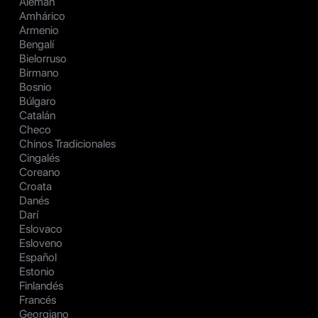
Alemán
Amhárico
Armenio
Bengalí
Bielorruso
Birmano
Bosnio
Búlgaro
Catalán
Checo
Chinos Tradicionales
Cingalés
Coreano
Croata
Danés
Darí
Eslovaco
Esloveno
Español
Estonio
Finlandés
Francés
Georgiano