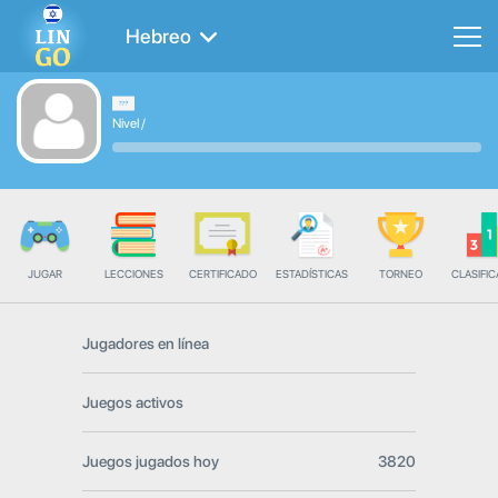
Hebreo
Nivel
/
JUGAR
LECCIONES
CERTIFICADO
ESTADÍSTICAS
TORNEO
CLASIFIC
Jugadores en línea
Juegos activos
Juegos jugados hoy
3820