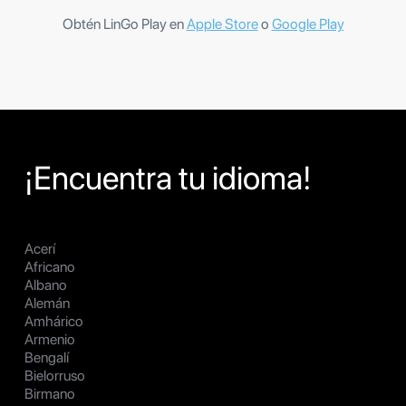
Obtén LinGo Play en
Apple Store
o
Google Play
¡Encuentra tu idioma!
Acerí
Africano
Albano
Alemán
Amhárico
Armenio
Bengalí
Bielorruso
Birmano