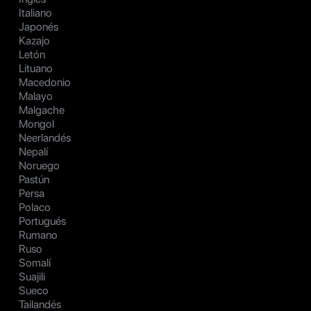
Italiano
Japonés
Kazajo
Letón
Lituano
Macedonio
Malayo
Malgache
Mongol
Neerlandés
Nepalí
Noruego
Pastún
Persa
Polaco
Portugués
Rumano
Ruso
Somalí
Suajili
Sueco
Tailandés