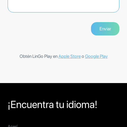
Obtén LinGo Play en
Apple Store
o
Google Play
¡Encuentra tu idioma!
Acerí