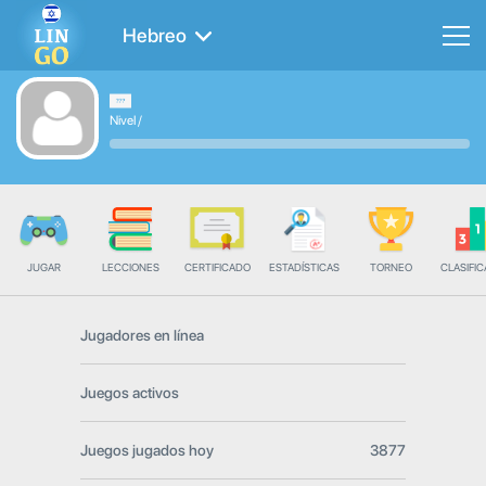
Hebreo
Nivel
/
JUGAR
LECCIONES
CERTIFICADO
ESTADÍSTICAS
TORNEO
CLASIFIC
Jugadores en línea
Juegos activos
Juegos jugados hoy
3877