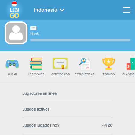
Indonesio
Nivel
/
JUGAR
LECCIONES
CERTIFICADO
ESTADÍSTICAS
TORNEO
CLASIFIC
Jugadores en línea
Juegos activos
Juegos jugados hoy
4428