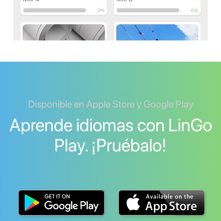
Disponible en Apple Store y Google Play
Aprende idiomas con LinGo
Play. ¡Pruébalo!