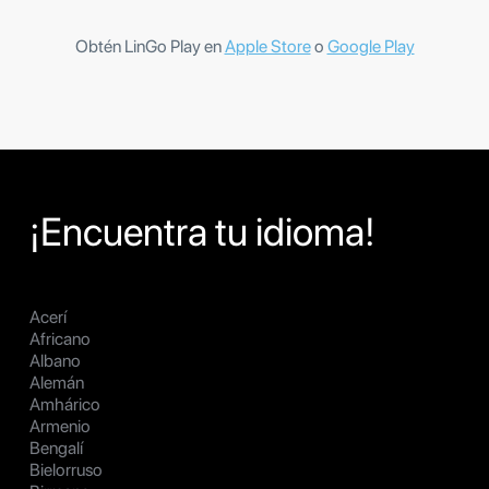
Obtén LinGo Play en
Apple Store
o
Google Play
¡Encuentra tu idioma!
Acerí
Africano
Albano
Alemán
Amhárico
Armenio
Bengalí
Bielorruso