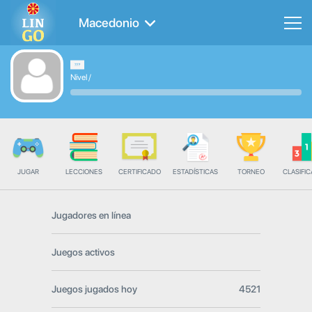
Macedonio
Nivel
/
JUGAR
LECCIONES
CERTIFICADO
ESTADÍSTICAS
TORNEO
CLASIFIC
Jugadores en línea
Juegos activos
Juegos jugados hoy
4521