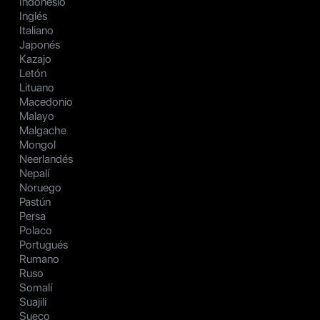
Indonesio
Inglés
Italiano
Japonés
Kazajo
Letón
Lituano
Macedonio
Malayo
Malgache
Mongol
Neerlandés
Nepalí
Noruego
Pastún
Persa
Polaco
Portugués
Rumano
Ruso
Somalí
Suajili
Sueco