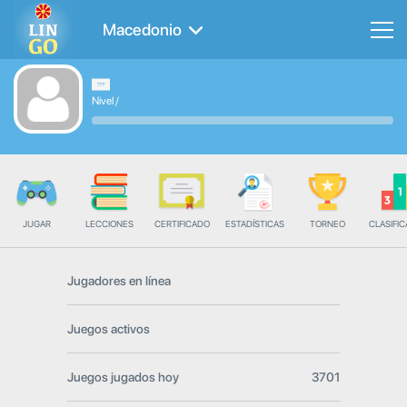
Macedonio
Nivel
/
JUGAR
LECCIONES
CERTIFICADO
ESTADÍSTICAS
TORNEO
CLASIFIC
Jugadores en línea
Juegos activos
Juegos jugados hoy
3701