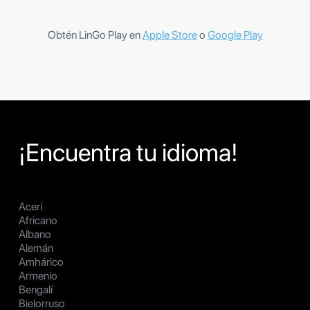
Obtén LinGo Play en
Apple Store
o
Google Play
¡Encuentra tu idioma!
Acerí
Africano
Albano
Alemán
Amhárico
Armenio
Bengalí
Bielorruso