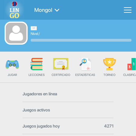
Mongol
Nivel
/
JUGAR
LECCIONES
CERTIFICADO
ESTADÍSTICAS
TORNEO
CLASIFIC
Jugadores en línea
Juegos activos
Juegos jugados hoy
4271