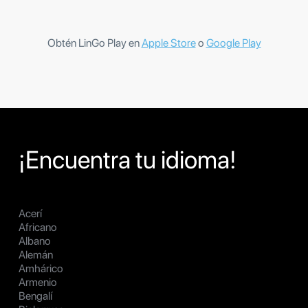
Obtén LinGo Play en
Apple Store
o
Google Play
¡Encuentra tu idioma!
Acerí
Africano
Albano
Alemán
Amhárico
Armenio
Bengalí