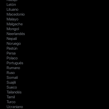
Letón
Lituano
Macedonio
Malayo
Malgache
Mongol
Neerlandés
Nepalí
Noruego
Pastún
Persa
Polaco
Portugués
Rumano
Ruso
Somalí
Suajili
Sueco
Tailandés
Tamil
Turco
Ucraniano