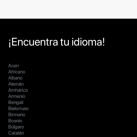
¡Encuentra tu idioma!
Acerí
Africano
Albano
Alemán
Amhárico
Armenio
Bengalí
Bielorruso
Birmano
Bosnio
Búlgaro
Catalán