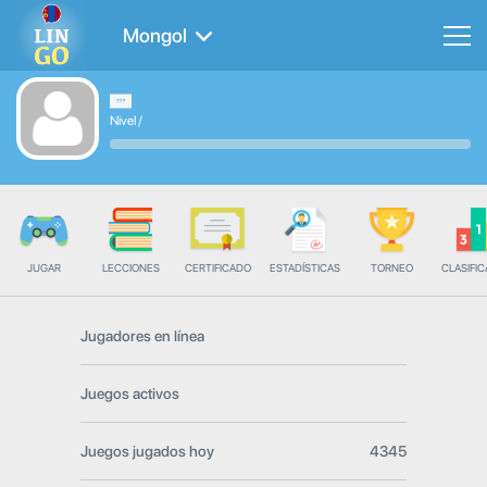
Mongol
Nivel
/
JUGAR
LECCIONES
CERTIFICADO
ESTADÍSTICAS
TORNEO
CLASIFIC
Jugadores en línea
Juegos activos
Juegos jugados hoy
4345