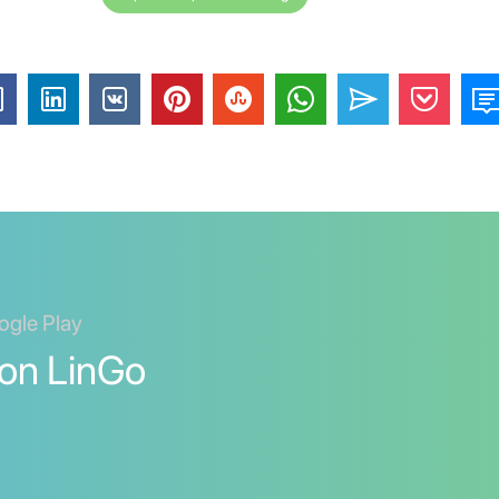
ogle Play
con LinGo