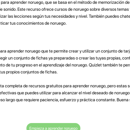
 para aprender noruego, que se basa en el método de memorización de 
 sonido. Este recurso ofrece cursos de noruego sobre diversos temas 
alizar las lecciones según tus necesidades y nivel. También puedes chat
acticar tus conocimientos de noruego.
para aprender noruego que te permite crear y utilizar un conjunto de tar
legir un conjunto de fichas ya preparadas o crear las tuyas propias, con
nto de tu progreso en el aprendizaje del noruego. Quizlet también te p
tus propios conjuntos de fichas.
ista completa de recursos gratuitos para aprender noruego, pero estas s
fectivas que puedes utilizar para alcanzar el nivel deseado de norueg
so largo que requiere paciencia, esfuerzo y práctica constante. Buena 
Empieza a aprender noruego