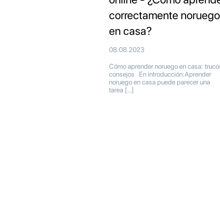
correctamente noruego
en casa?
08.08.2023
Cómo aprender noruego en casa: truco
consejos En introducción:Aprender
noruego en casa puede parecer una
tarea […]