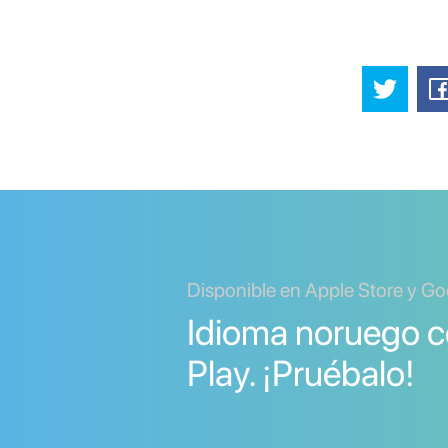
Disponible en Apple Store y Go
Idioma noruego 
Play. ¡Pruébalo!