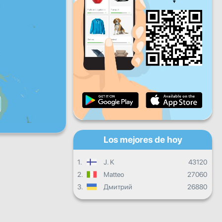
Vie
Sáb
Dom
Progreso diario
Progreso mensual
Certificado
Progreso general
Los mejores de hoy
1.
J. K
43120
2.
Matteo
27060
3.
Дмитрий
26880