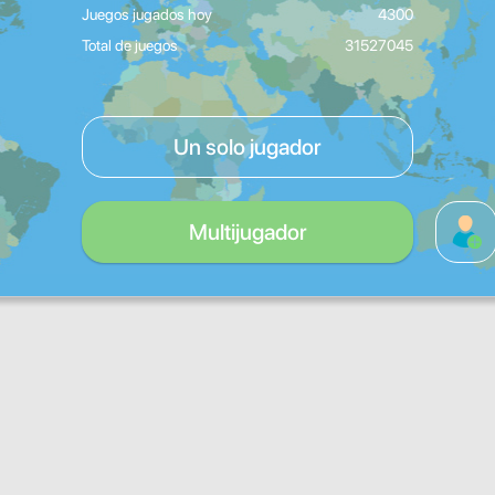
Juegos jugados hoy
4300
Total de juegos
31527045
Un solo jugador
Multijugador