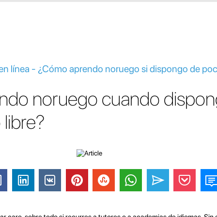
en línea - ¿Cómo aprendo noruego si dispongo de po
ndo noruego cuando dispon
libre?
r caro, sobre todo si recurres a tutores o a academias de idiomas. Sin