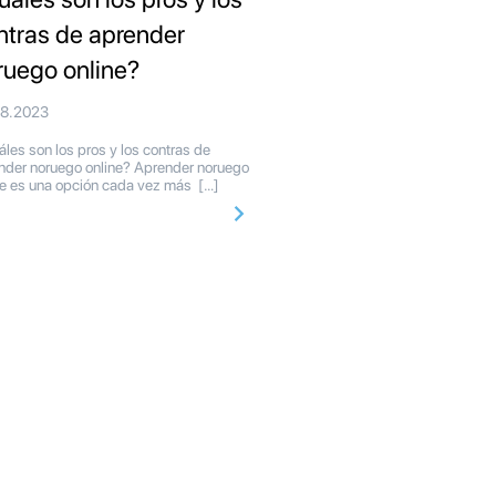
ntras de aprender
ruego online?
08.2023
les son los pros y los contras de
nder noruego online? Aprender noruego
ne es una opción cada vez más […]