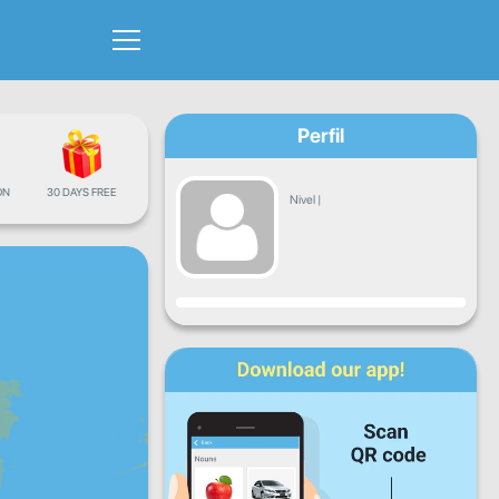
Perfil
ÓN
30 DAYS FREE
Nivel
|
Progreso
Lun
Mar
Mié
Jue