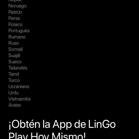
Noruego
Pastún
Persa
Polaco
Portugués
Rumano
Ruso
Somalí
Suajili
Sueco
Tailandés
Tamil
Turco
Ucraniano
Urdu
Vietnamita
Árabe
¡Obtén la App de LinGo
Play Hoy Mismo!