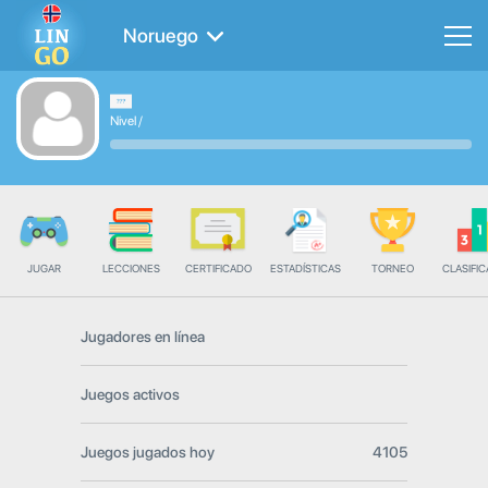
Noruego
Nivel
/
JUGAR
LECCIONES
CERTIFICADO
ESTADÍSTICAS
TORNEO
CLASIFIC
Jugadores en línea
Juegos activos
Juegos jugados hoy
4105