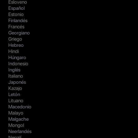
Esloveno
Español
Estonio
Finlandés
Francés
Georgiano
Griego
Hebreo
Hindi
Húngaro
Indonesio
Inglés
Italiano
Japonés
Kazajo
Letón
Lituano
Macedonio
Malayo
Malgache
Mongol
Neerlandés
Nepalí