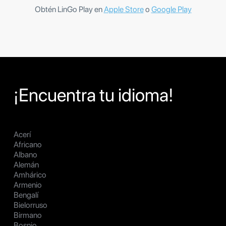
Obtén LinGo Play en
Apple Store
o
Google Play
¡Encuentra tu idioma!
Acerí
Africano
Albano
Alemán
Amhárico
Armenio
Bengalí
Bielorruso
Birmano
Bosnio