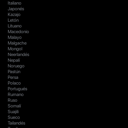
Italiano
Japonés
Kazajo
Letón
Lituano
Macedonio
Malayo
Malgache
Mongol
Neerlandés
Nepalí
Noruego
Pastún
Persa
Polaco
Portugués
Rumano
Ruso
Somalí
Suajili
Sueco
Tailandés