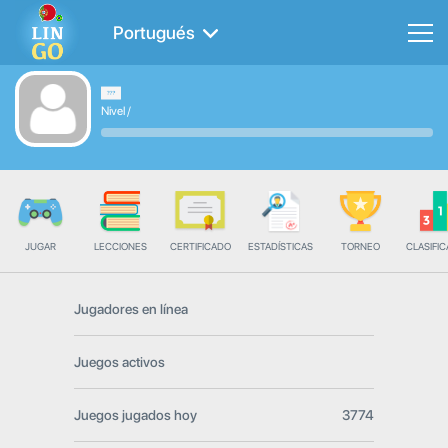
Portugués
Nivel
/
JUGAR
LECCIONES
CERTIFICADO
ESTADÍSTICAS
TORNEO
CLASIFIC
Jugadores en línea
Juegos activos
Juegos jugados hoy
3774