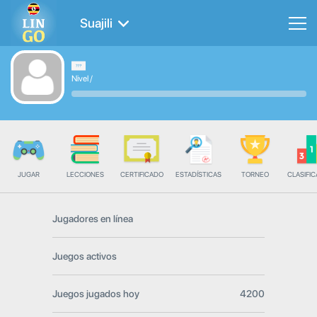
Suajili
Nivel
/
JUGAR
LECCIONES
CERTIFICADO
ESTADÍSTICAS
TORNEO
CLASIFIC
Jugadores en línea
Juegos activos
Juegos jugados hoy
4200