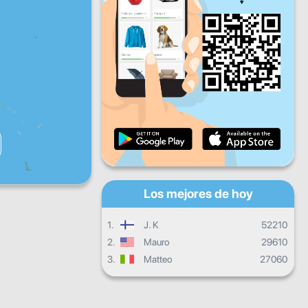
Vie
Sáb
Dom
Progreso diario
Progreso mensual
Certificado
Progreso general
Los mejores de hoy
1.
J. K
52210
2.
Mauro
29610
3.
Matteo
27060