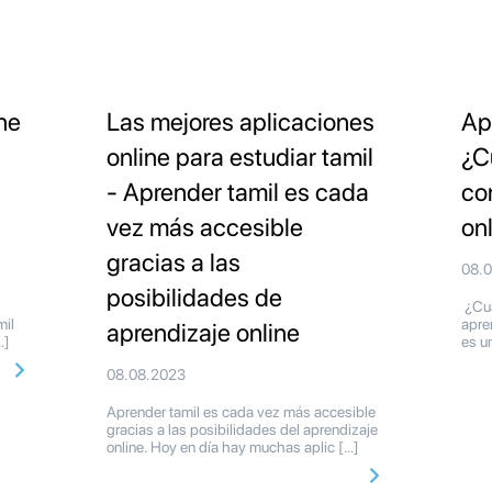
ne
Las mejores aplicaciones
Ap
online para estudiar tamil
¿C
- Aprender tamil es cada
co
vez más accesible
on
gracias a las
08.
posibilidades de
¿Cuá
mil
apre
aprendizaje online
…]
es u
08.08.2023
Aprender tamil es cada vez más accesible
gracias a las posibilidades del aprendizaje
online. Hoy en día hay muchas aplic […]