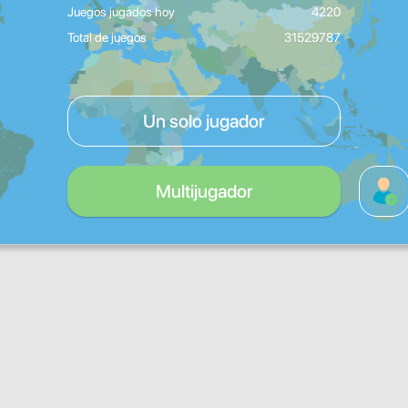
Juegos jugados hoy
4220
Total de juegos
31529787
Un solo jugador
Multijugador