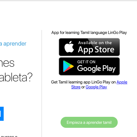
App for learning Tamil language LinGo Play
ra aprender
nes
ableta?
Get Tamil learning app LinGo Play on
Apple
Store
or
Google Play
Empieza a aprender tamil
a cursos o