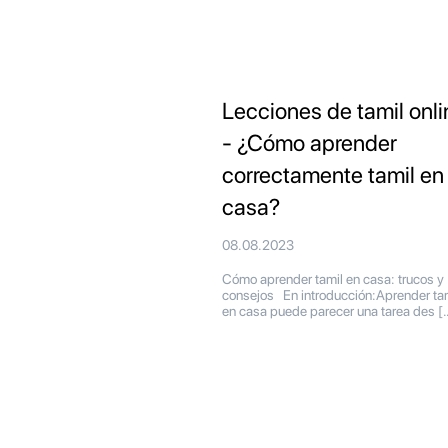
Lecciones de tamil onli
- ¿Cómo aprender
correctamente tamil en
casa?
08.08.2023
Cómo aprender tamil en casa: trucos y
consejos En introducción:Aprender ta
en casa puede parecer una tarea des [