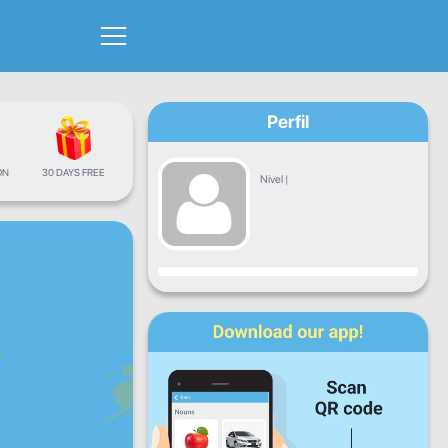
Perfil
ÓN
30 DAYS FREE
Nivel
|
Progreso
Lun
Mar
Mié
Jue