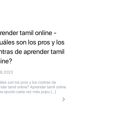
render tamil online -
uáles son los pros y los
ntras de aprender tamil
line?
08.2023
les son los pros y los contras de
nder tamil online? Aprender tamil online
na opción cada vez más popu […]