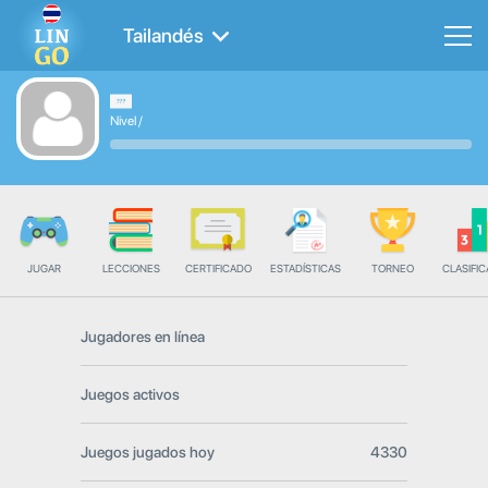
Tailandés
Nivel
/
JUGAR
LECCIONES
CERTIFICADO
ESTADÍSTICAS
TORNEO
CLASIFIC
Jugadores en línea
Juegos activos
Juegos jugados hoy
4330