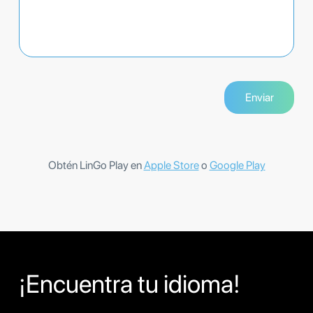
Obtén LinGo Play en
Apple Store
o
Google Play
¡Encuentra tu idioma!