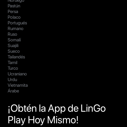
Noruego
Pastún
Persa
Polaco
Portugués
Rumano
Ruso
Somalí
Suajili
Sueco
Tailandés
Tamil
Turco
Ucraniano
Urdu
Vietnamita
Árabe
¡Obtén la App de LinGo
Play Hoy Mismo!