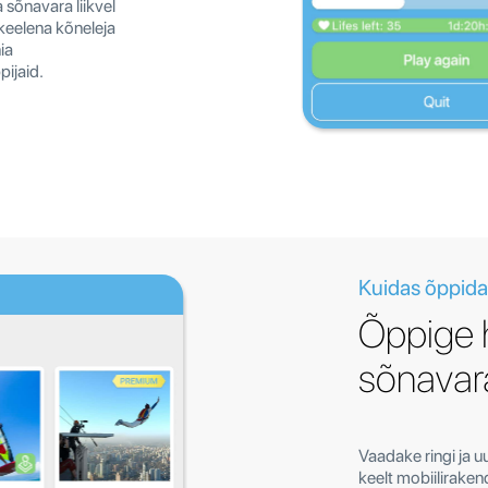
sõnavara liikvel
keelena kõneleja
ia
ijaid.
Kuidas õppida
Õppige 
sõnavar
Vaadake ringi ja u
keelt mobiilirake