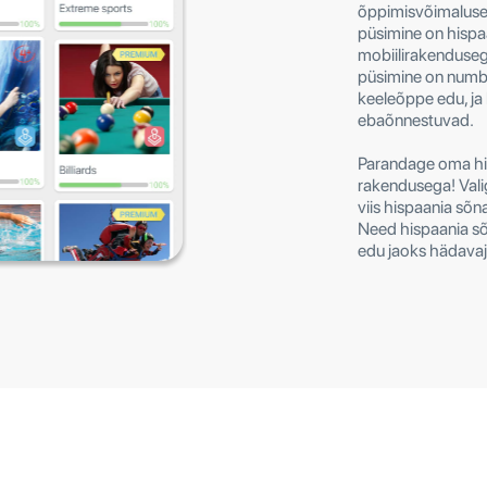
õppimisvõimalused
püsimine on hispa
mobiilirakendusega
püsimine on numbe
keeleõppe edu, ja
ebaõnnestuvad.
Parandage oma hi
rakendusega! Vali
viis hispaania sõn
Need hispaania sõ
edu jaoks hädavaj