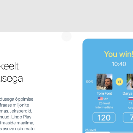
keelt
dusega
kendusega õppimise
fraase miljonite
as. , eksperdid,
muud. Lingo Play
 fraaside maailma,
nis asuva uskumatu