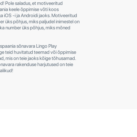
! Pole saladus, et motiveeritud
ania keele õppimise võti koos
 iOS -i ja Androidi jaoks. Motiveeritud
r üks põhjus, miks paljudel inimestel on
 ka number üks põhjus, miks mõned
spaania sõnavara Lingo Play
ge teid huvitatud teemad või õppimise
ad, mis on teie jaoks kõige tõhusamad.
navara rakenduse harjutused on teie
alikud!