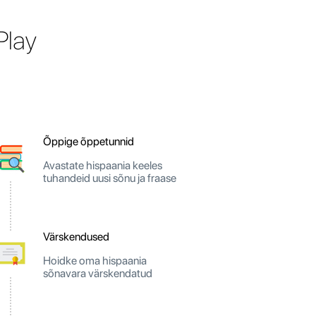
Play
Õppige õppetunnid
Avastate hispaania keeles
tuhandeid uusi sõnu ja fraase
Värskendused
Hoidke oma hispaania
sõnavara värskendatud