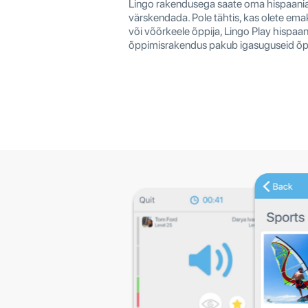
Lingo rakendusega saate oma hispaania 
värskendada. Pole tähtis, kas olete ema
või võõrkeele õppija, Lingo Play hispaan
õppimisrakendus pakub igasuguseid õpp