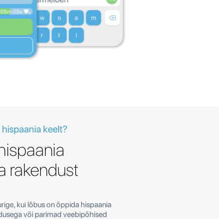
 hispaania keelt?
hispaania
a rakendust
urige, kui lõbus on õppida hispaania
ndusega või parimad veebipõhised