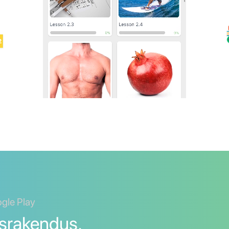
ogle Play
srakendus.