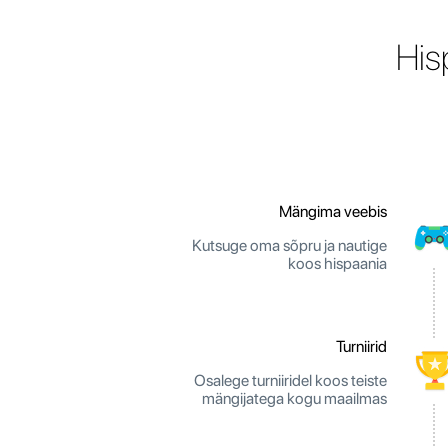
His
Mängima veebis
Kutsuge oma sõpru ja nautige
koos hispaania
Turniirid
Osalege turniiridel koos teiste
mängijatega kogu maailmas