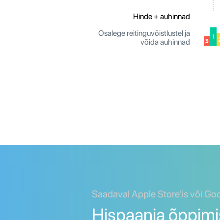
Hinde + auhinnad
Osalege reitinguvõistlustel ja
võida auhinnad
Saadaval Apple Store'is või Go
Hispaania õppimi