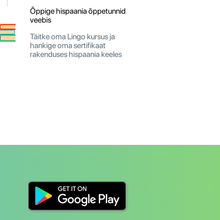
Õppige hispaania õppetunnid
veebis
Täitke oma Lingo kursus ja
hankige oma sertifikaat
rakenduses hispaania keeles