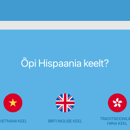
Õpi Hispaania keelt?
TRADITSIOONIL
VIETNAMI KEEL
BRITI INGLISE KEEL
HIINA KEEL