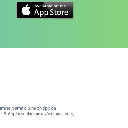
tmine. Sama oluline on õppida
 või õppimist hispaania sõnavara, teate,