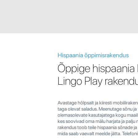
Hispaania õppimisrakendus
Õppige hispaania 
Lingo Play raken
Avastage hõlpsalt ja kiiresti mobiilira
taga olevat saladus. Meenutage sõnu ja 
olemasolevate kasutajatega kogu maailm
kes soovivad oma mälu harjata ja palju 
rakendus toob teile hispaania sõnade ja
mida saab vaevalt meelde jätta. Telefo