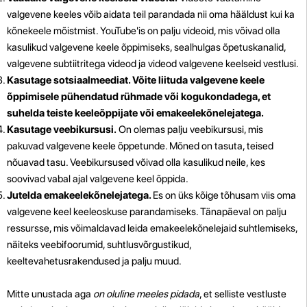
valgevene keeles võib aidata teil parandada nii oma hääldust kui ka
kõnekeele mõistmist. YouTube'is on palju videoid, mis võivad olla
kasulikud valgevene keele õppimiseks, sealhulgas õpetuskanalid,
valgevene subtiitritega videod ja videod valgevene keelseid vestlusi.
Kasutage sotsiaalmeediat. Võite liituda valgevene keele
õppimisele pühendatud rühmade või kogukondadega, et
suhelda teiste keeleõppijate või emakeelekõnelejatega.
Kasutage veebikursusi.
On olemas palju veebikursusi, mis
pakuvad valgevene keele õppetunde. Mõned on tasuta, teised
nõuavad tasu. Veebikursused võivad olla kasulikud neile, kes
soovivad vabal ajal valgevene keel õppida.
Jutelda emakeelekõnelejatega.
Es on üks kõige tõhusam viis oma
valgevene keel keeleoskuse parandamiseks. Tänapäeval on palju
ressursse, mis võimaldavad leida emakeelekõnelejaid suhtlemiseks,
näiteks veebifoorumid, suhtlusvõrgustikud,
keeltevahetusrakendused ja palju muud.
Mitte unustada aga
on oluline meeles pidada
, et selliste vestluste