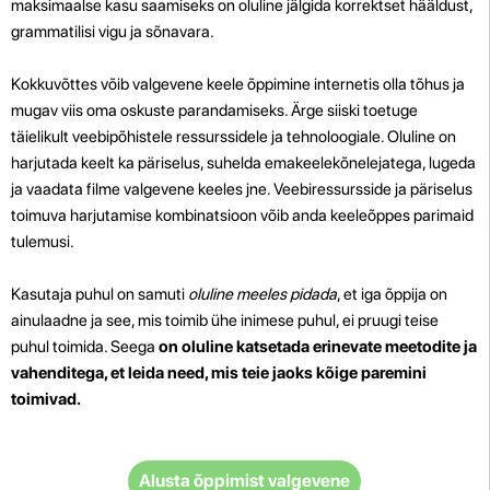
maksimaalse kasu saamiseks on oluline jälgida korrektset hääldust,
grammatilisi vigu ja sõnavara.
Kokkuvõttes võib valgevene keele õppimine internetis olla tõhus ja
mugav viis oma oskuste parandamiseks. Ärge siiski toetuge
täielikult veebipõhistele ressurssidele ja tehnoloogiale. Oluline on
harjutada keelt ka päriselus, suhelda emakeelekõnelejatega, lugeda
ja vaadata filme valgevene keeles jne. Veebiressursside ja päriselus
toimuva harjutamise kombinatsioon võib anda keeleõppes parimaid
tulemusi.
Kasutaja puhul on samuti
oluline meeles pidada
, et iga õppija on
ainulaadne ja see, mis toimib ühe inimese puhul, ei pruugi teise
puhul toimida. Seega
on oluline katsetada erinevate meetodite ja
vahenditega, et leida need, mis teie jaoks kõige paremini
toimivad.
Alusta õppimist valgevene