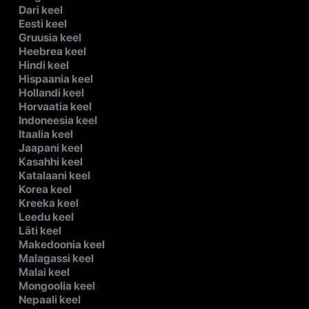
Dari keel
Eesti keel
Gruusia keel
Heebrea keel
Hindi keel
Hispaania keel
Hollandi keel
Horvaatia keel
Indoneesia keel
Itaalia keel
Jaapani keel
Kasahhi keel
Katalaani keel
Korea keel
Kreeka keel
Leedu keel
Läti keel
Makedoonia keel
Malagassi keel
Malai keel
Mongoolia keel
Nepaali keel