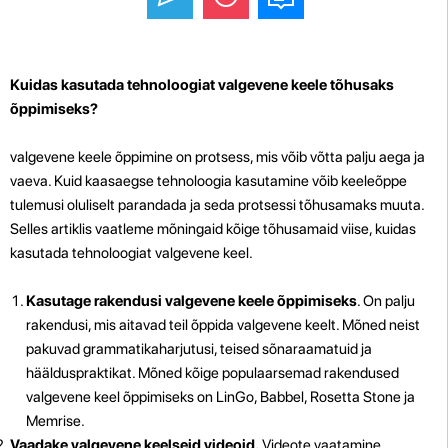
Kuidas kasutada tehnoloogiat valgevene keele tõhusaks
õppimiseks?
valgevene keele õppimine on protsess, mis võib võtta palju aega ja
vaeva. Kuid kaasaegse tehnoloogia kasutamine võib keeleõppe
tulemusi oluliselt parandada ja seda protsessi tõhusamaks muuta.
Selles artiklis vaatleme mõningaid kõige tõhusamaid viise, kuidas
kasutada tehnoloogiat valgevene keel.
Kasutage rakendusi valgevene keele õppimiseks
. On palju
rakendusi, mis aitavad teil õppida valgevene keelt. Mõned neist
pakuvad grammatikaharjutusi, teised sõnaraamatuid ja
häälduspraktikat. Mõned kõige populaarsemad rakendused
valgevene keel õppimiseks on LinGo, Babbel, Rosetta Stone ja
Memrise.
Vaadake valgevene keelseid videoid.
Videote vaatamine