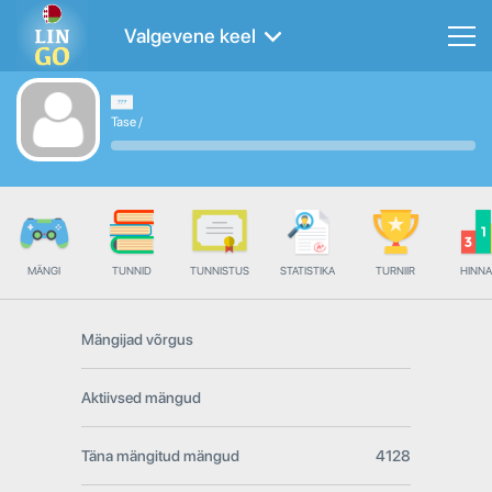
Valgevene keel
Tase
/
MÄNGI
TUNNID
TUNNISTUS
STATISTIKA
TURNIIR
HINN
Mängijad võrgus
Aktiivsed mängud
Täna mängitud mängud
4128