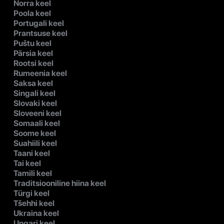
Norra keel
Poola keel
Portugali keel
Prantsuse keel
Puštu keel
Pärsia keel
Rootsi keel
Rumeenia keel
Saksa keel
Singali keel
Slovaki keel
Sloveeni keel
Somaali keel
Soome keel
Suahiili keel
Taani keel
Tai keel
Tamili keel
Traditsiooniline hiina keel
Türgi keel
Tšehhi keel
Ukraina keel
Ungari keel