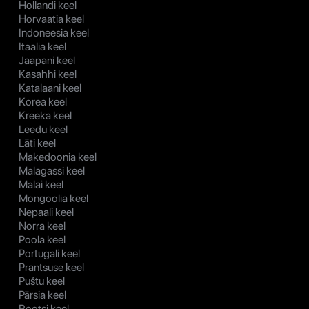
Hollandi keel
Horvaatia keel
Indoneesia keel
Itaalia keel
Jaapani keel
Kasahhi keel
Katalaani keel
Korea keel
Kreeka keel
Leedu keel
Läti keel
Makedoonia keel
Malagassi keel
Malai keel
Mongoolia keel
Nepaali keel
Norra keel
Poola keel
Portugali keel
Prantsuse keel
Puštu keel
Pärsia keel
Rootsi keel