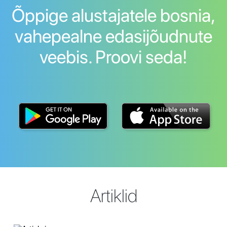
Õppige alustajatele bosnia,
vahepealne edasijõudnute
veebis. Proovi seda!
Artiklid