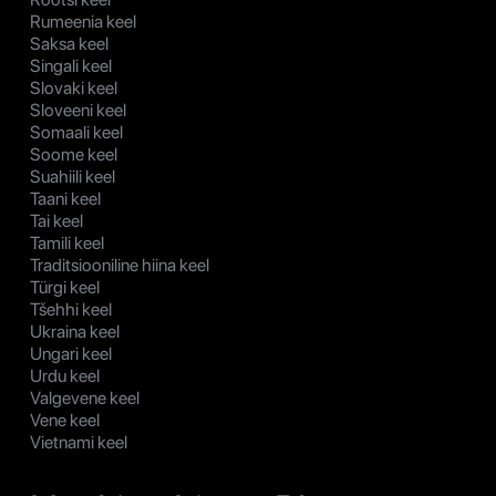
Rumeenia keel
Saksa keel
Singali keel
Slovaki keel
Sloveeni keel
Somaali keel
Soome keel
Suahiili keel
Taani keel
Tai keel
Tamili keel
Traditsiooniline hiina keel
Türgi keel
Tšehhi keel
Ukraina keel
Ungari keel
Urdu keel
Valgevene keel
Vene keel
Vietnami keel