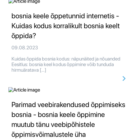
bosnia keele õppetunnid internetis -
Kuidas kodus korralikult bosnia keelt
õppida?
09.08.2023
Kuidas õppida bosnia kodus: näpunäited ja nõuanded
Eesitlus: bosnia keel kodus õppimine võib tunduda
hirmuäratava […]
Parimad veebirakendused õppimiseks
bosnia - bosnia keele õppimine
muutub tänu veebipõhistele
õppimisvõimalustele üha