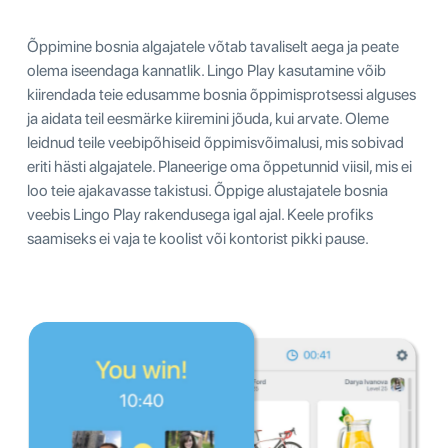
Õppimine bosnia algajatele võtab tavaliselt aega ja peate
olema iseendaga kannatlik. Lingo Play kasutamine võib
kiirendada teie edusamme bosnia õppimisprotsessi alguses
ja aidata teil eesmärke kiiremini jõuda, kui arvate. Oleme
leidnud teile veebipõhiseid õppimisvõimalusi, mis sobivad
eriti hästi algajatele. Planeerige oma õppetunnid viisil, mis ei
loo teie ajakavasse takistusi. Õppige alustajatele bosnia
veebis Lingo Play rakendusega igal ajal. Keele profiks
saamiseks ei vaja te koolist või kontorist pikki pause.