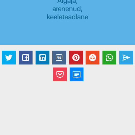
Algaja,
arenenud,
keeleteadlane