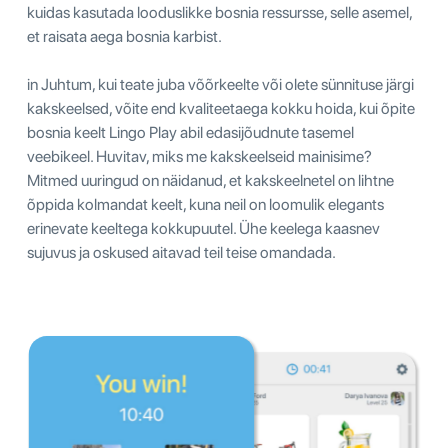
kuidas kasutada looduslikke bosnia ressursse, selle asemel,
et raisata aega bosnia karbist.
in Juhtum, kui teate juba võõrkeelte või olete sünnituse järgi
kakskeelsed, võite end kvaliteetaega kokku hoida, kui õpite
bosnia keelt Lingo Play abil edasijõudnute tasemel
veebikeel. Huvitav, miks me kakskeelseid mainisime?
Mitmed uuringud on näidanud, et kakskeelnetel on lihtne
õppida kolmandat keelt, kuna neil on loomulik elegants
erinevate keeltega kokkupuutel. Ühe keelega kaasnev
sujuvus ja oskused aitavad teil teise omandada.