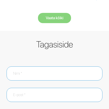
Vaata kõiki
Tagasiside