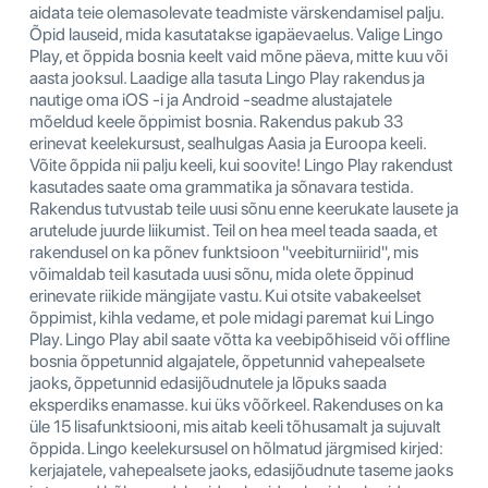
aidata teie olemasolevate teadmiste värskendamisel palju.
Õpid lauseid, mida kasutatakse igapäevaelus. Valige Lingo
Play, et õppida bosnia keelt vaid mõne päeva, mitte kuu või
aasta jooksul. Laadige alla tasuta Lingo Play rakendus ja
nautige oma iOS -i ja Android -seadme alustajatele
mõeldud keele õppimist bosnia. Rakendus pakub 33
erinevat keelekursust, sealhulgas Aasia ja Euroopa keeli.
Võite õppida nii palju keeli, kui soovite! Lingo Play rakendust
kasutades saate oma grammatika ja sõnavara testida.
Rakendus tutvustab teile uusi sõnu enne keerukate lausete ja
arutelude juurde liikumist. Teil on hea meel teada saada, et
rakendusel on ka põnev funktsioon "veebiturniirid", mis
võimaldab teil kasutada uusi sõnu, mida olete õppinud
erinevate riikide mängijate vastu. Kui otsite vabakeelset
õppimist, kihla vedame, et pole midagi paremat kui Lingo
Play. Lingo Play abil saate võtta ka veebipõhiseid või offline
bosnia õppetunnid algajatele, õppetunnid vahepealsete
jaoks, õppetunnid edasijõudnutele ja lõpuks saada
eksperdiks enamasse. kui üks võõrkeel. Rakenduses on ka
üle 15 lisafunktsiooni, mis aitab keeli tõhusamalt ja sujuvalt
õppida. Lingo keelekursusel on hõlmatud järgmised kirjed:
kerjajatele, vahepealsete jaoks, edasijõudnute taseme jaoks