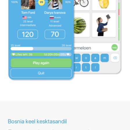
Bosnia keel kesktasandil