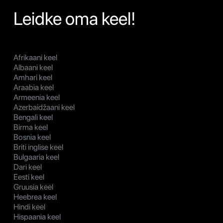
Leidke oma keel!
Afrikaani keel
Albaani keel
Amhari keel
Araabia keel
Armeenia keel
Azerbaidžaani keel
Bengali keel
Birma keel
Bosnia keel
Briti inglise keel
Bulgaaria keel
Dari keel
Eesti keel
Gruusia keel
Heebrea keel
Hindi keel
Hispaania keel