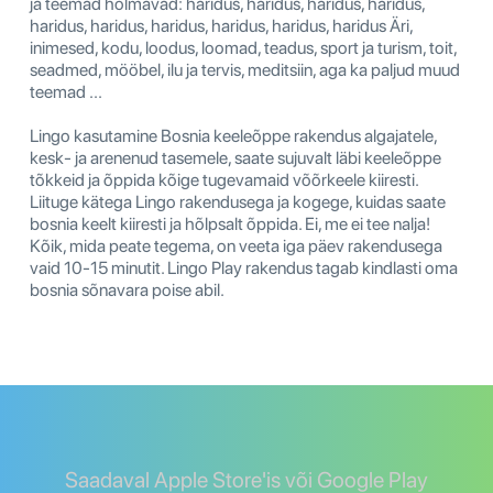
ja teemad hõlmavad: haridus, haridus, haridus, haridus,
haridus, haridus, haridus, haridus, haridus, haridus Äri,
inimesed, kodu, loodus, loomad, teadus, sport ja turism, toit,
seadmed, mööbel, ilu ja tervis, meditsiin, aga ka paljud muud
teemad ...
Lingo kasutamine Bosnia keeleõppe rakendus algajatele,
kesk- ja arenenud tasemele, saate sujuvalt läbi keeleõppe
tõkkeid ja õppida kõige tugevamaid võõrkeele kiiresti.
Liituge kätega Lingo rakendusega ja kogege, kuidas saate
bosnia keelt kiiresti ja hõlpsalt õppida. Ei, me ei tee nalja!
Kõik, mida peate tegema, on veeta iga päev rakendusega
vaid 10-15 minutit. Lingo Play rakendus tagab kindlasti oma
bosnia sõnavara poise abil.
Saadaval Apple Store'is või Google Play