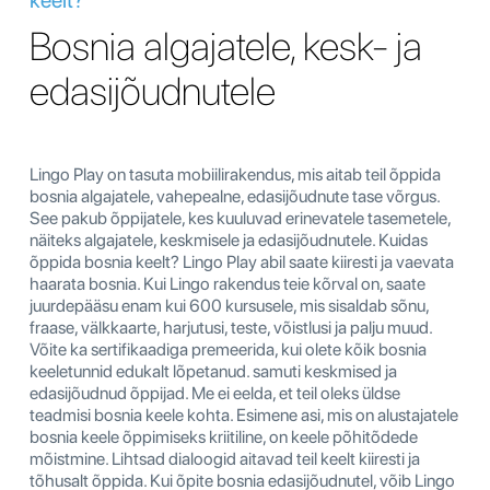
Bosnia algajatele, kesk- ja
edasijõudnutele
Lingo Play on tasuta mobiilirakendus, mis aitab teil õppida
bosnia algajatele, vahepealne, edasijõudnute tase võrgus.
See pakub õppijatele, kes kuuluvad erinevatele tasemetele,
näiteks algajatele, keskmisele ja edasijõudnutele. Kuidas
õppida bosnia keelt? Lingo Play abil saate kiiresti ja vaevata
haarata bosnia. Kui Lingo rakendus teie kõrval on, saate
juurdepääsu enam kui 600 kursusele, mis sisaldab sõnu,
fraase, välkkaarte, harjutusi, teste, võistlusi ja palju muud.
Võite ka sertifikaadiga premeerida, kui olete kõik bosnia
keeletunnid edukalt lõpetanud. samuti keskmised ja
edasijõudnud õppijad. Me ei eelda, et teil oleks üldse
teadmisi bosnia keele kohta. Esimene asi, mis on alustajatele
bosnia keele õppimiseks kriitiline, on keele põhitõdede
mõistmine. Lihtsad dialoogid aitavad teil keelt kiiresti ja
tõhusalt õppida. Kui õpite bosnia edasijõudnutel, võib Lingo