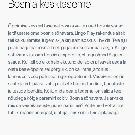
Bosnia kesktasemel
Õppimise kesksel tasemel bosnia valite uued bosnia sõnad
ja täiustate oma bosnia sõnavara. Lingo Play rakendus aitab
teil ka kuulamise, lugemis- ja kirjutamisoskusi lihvida. Teie aju
peab harjuma bosnia keelega ja protsess nõuab aega. Kõige
sobivam viis saab bosnia eksperdiks, et tegusõnad õigeks
saada. Kui teil pole kohalolekutundide jaoks piisavalt aega ja
olete keele õppimisel põrgulik, on ka lihtne ja tõhus
lahendus: veebipõhised lingo-õppetunnid. Veebiversioonis
saate juurdepääsu vahepealsete bosnia tundide, harjutuste
ja testide loendile. Kõik, mida peate tegema, on valida teie
nõudega kõige paremini sobiv. Bosnia sõnavara. Ja arvake,
mis on veebikursuste juures parim asi? Võite neid võtta mis
tahes maailmanurgast, igal ajal, mis sobib teie ajakavaga.