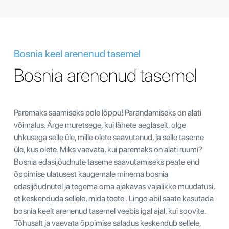
Bosnia keel arenenud tasemel
Bosnia arenenud tasemel
Paremaks saamiseks pole lõppu! Parandamiseks on alati
võimalus. Ärge muretsege, kui lähete aeglaselt, olge
uhkusega selle üle, mille olete saavutanud, ja selle taseme
üle, kus olete. Miks vaevata, kui paremaks on alati ruumi?
Bosnia edasijõudnute taseme saavutamiseks peate end
õppimise ulatusest kaugemale minema bosnia
edasijõudnutel ja tegema oma ajakavas vajalikke muudatusi,
et keskenduda sellele, mida teete . Lingo abil saate kasutada
bosnia keelt arenenud tasemel veebis igal ajal, kui soovite.
Tõhusalt ja vaevata õppimise saladus keskendub sellele,