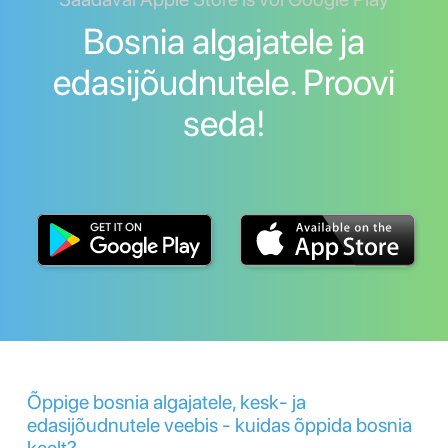
Bosnia algajatele ja
edasijõudnutele. Proovi
seda!
Õppige bosnia algajatele, kesk- ja
edasijõudnutele veebis - kuidas õppida bosnia
keelt?