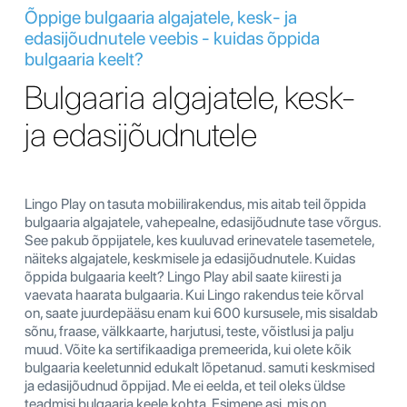
Õppige bulgaaria algajatele, kesk- ja
edasijõudnutele veebis - kuidas õppida
bulgaaria keelt?
Bulgaaria algajatele, kesk-
ja edasijõudnutele
Lingo Play on tasuta mobiilirakendus, mis aitab teil õppida
bulgaaria algajatele, vahepealne, edasijõudnute tase võrgus.
See pakub õppijatele, kes kuuluvad erinevatele tasemetele,
näiteks algajatele, keskmisele ja edasijõudnutele. Kuidas
õppida bulgaaria keelt? Lingo Play abil saate kiiresti ja
vaevata haarata bulgaaria. Kui Lingo rakendus teie kõrval
on, saate juurdepääsu enam kui 600 kursusele, mis sisaldab
sõnu, fraase, välkkaarte, harjutusi, teste, võistlusi ja palju
muud. Võite ka sertifikaadiga premeerida, kui olete kõik
bulgaaria keeletunnid edukalt lõpetanud. samuti keskmised
ja edasijõudnud õppijad. Me ei eelda, et teil oleks üldse
teadmisi bulgaaria keele kohta. Esimene asi, mis on