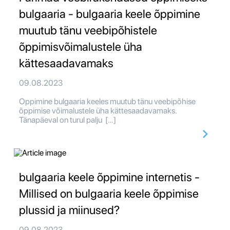
bulgaaria - bulgaaria keele õppimine
muutub tänu veebipõhistele
õppimisvõimalustele üha
kättesaadavamaks
09.08.2023
Oppimine bulgaaria keeles muutub tänu veebipõhise
õppimise võimalustele üha kättesaadavamaks.
Tänapäeval on turul palju […]
bulgaaria keele õppimine internetis -
Millised on bulgaaria keele õppimise
plussid ja miinused?
09.08.2023