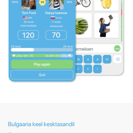
Bulgaaria keel kesktasandil