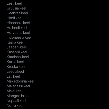
Eesti keel
Gruusia keel
Heebrea keel
Hindi keel
Hispaania keel
Hollandi keel
Horvaatia keel
Indoneesia keel
Itaalia keel
Jaapani keel
Kasahhi keel
Katalaani keel
Korea keel
Kreeka keel
Leedu keel
Läti keel
Makedoonia keel
Malagassi keel
Malai keel
Mongoolia keel
Nepaali keel
Norra keel