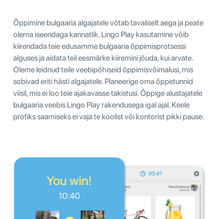
Õppimine bulgaaria algajatele võtab tavaliselt aega ja peate
olema iseendaga kannatlik. Lingo Play kasutamine võib
kiirendada teie edusamme bulgaaria õppimisprotsessi
alguses ja aidata teil eesmärke kiiremini jõuda, kui arvate.
Oleme leidnud teile veebipõhiseid õppimisvõimalusi, mis
sobivad eriti hästi algajatele. Planeerige oma õppetunnid
viisil, mis ei loo teie ajakavasse takistusi. Õppige alustajatele
bulgaaria veebis Lingo Play rakendusega igal ajal. Keele
profiks saamiseks ei vaja te koolist või kontorist pikki pause.