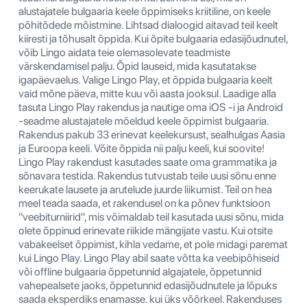
alustajatele bulgaaria keele õppimiseks kriitiline, on keele
põhitõdede mõistmine. Lihtsad dialoogid aitavad teil keelt
kiiresti ja tõhusalt õppida. Kui õpite bulgaaria edasijõudnutel,
võib Lingo aidata teie olemasolevate teadmiste
värskendamisel palju. Õpid lauseid, mida kasutatakse
igapäevaelus. Valige Lingo Play, et õppida bulgaaria keelt
vaid mõne päeva, mitte kuu või aasta jooksul. Laadige alla
tasuta Lingo Play rakendus ja nautige oma iOS -i ja Android
-seadme alustajatele mõeldud keele õppimist bulgaaria.
Rakendus pakub 33 erinevat keelekursust, sealhulgas Aasia
ja Euroopa keeli. Võite õppida nii palju keeli, kui soovite!
Lingo Play rakendust kasutades saate oma grammatika ja
sõnavara testida. Rakendus tutvustab teile uusi sõnu enne
keerukate lausete ja arutelude juurde liikumist. Teil on hea
meel teada saada, et rakendusel on ka põnev funktsioon
"veebiturniirid", mis võimaldab teil kasutada uusi sõnu, mida
olete õppinud erinevate riikide mängijate vastu. Kui otsite
vabakeelset õppimist, kihla vedame, et pole midagi paremat
kui Lingo Play. Lingo Play abil saate võtta ka veebipõhiseid
või offline bulgaaria õppetunnid algajatele, õppetunnid
vahepealsete jaoks, õppetunnid edasijõudnutele ja lõpuks
saada eksperdiks enamasse. kui üks võõrkeel. Rakenduses