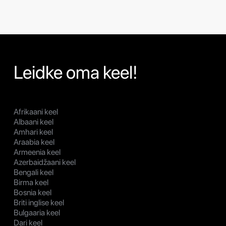
Leidke oma keel!
Afrikaani keel
Albaani keel
Amhari keel
Araabia keel
Armeenia keel
Azerbaidžaani keel
Bengali keel
Birma keel
Bosnia keel
Briti inglise keel
Bulgaaria keel
Dari keel