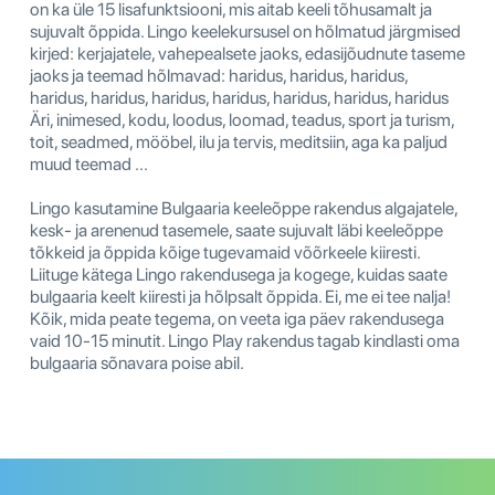
on ka üle 15 lisafunktsiooni, mis aitab keeli tõhusamalt ja
sujuvalt õppida. Lingo keelekursusel on hõlmatud järgmised
kirjed: kerjajatele, vahepealsete jaoks, edasijõudnute taseme
jaoks ja teemad hõlmavad: haridus, haridus, haridus,
haridus, haridus, haridus, haridus, haridus, haridus, haridus
Äri, inimesed, kodu, loodus, loomad, teadus, sport ja turism,
toit, seadmed, mööbel, ilu ja tervis, meditsiin, aga ka paljud
muud teemad ...
Lingo kasutamine Bulgaaria keeleõppe rakendus algajatele,
kesk- ja arenenud tasemele, saate sujuvalt läbi keeleõppe
tõkkeid ja õppida kõige tugevamaid võõrkeele kiiresti.
Liituge kätega Lingo rakendusega ja kogege, kuidas saate
bulgaaria keelt kiiresti ja hõlpsalt õppida. Ei, me ei tee nalja!
Kõik, mida peate tegema, on veeta iga päev rakendusega
vaid 10-15 minutit. Lingo Play rakendus tagab kindlasti oma
bulgaaria sõnavara poise abil.