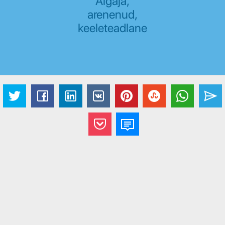
Algaja,
arenenud,
keeleteadlane