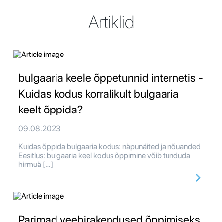
Artiklid
bulgaaria keele õppetunnid internetis -
Kuidas kodus korralikult bulgaaria
keelt õppida?
09.08.2023
Kuidas õppida bulgaaria kodus: näpunäited ja nõuanded
Eesitlus: bulgaaria keel kodus õppimine võib tunduda
hirmuä […]
Parimad veebirakendused õppimiseks