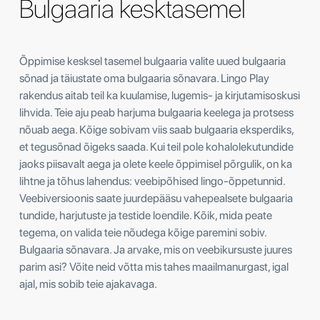
Bulgaaria kesktasemel
Õppimise kesksel tasemel bulgaaria valite uued bulgaaria
sõnad ja täiustate oma bulgaaria sõnavara. Lingo Play
rakendus aitab teil ka kuulamise, lugemis- ja kirjutamisoskusi
lihvida. Teie aju peab harjuma bulgaaria keelega ja protsess
nõuab aega. Kõige sobivam viis saab bulgaaria eksperdiks,
et tegusõnad õigeks saada. Kui teil pole kohalolekutundide
jaoks piisavalt aega ja olete keele õppimisel põrgulik, on ka
lihtne ja tõhus lahendus: veebipõhised lingo-õppetunnid.
Veebiversioonis saate juurdepääsu vahepealsete bulgaaria
tundide, harjutuste ja testide loendile. Kõik, mida peate
tegema, on valida teie nõudega kõige paremini sobiv.
Bulgaaria sõnavara. Ja arvake, mis on veebikursuste juures
parim asi? Võite neid võtta mis tahes maailmanurgast, igal
ajal, mis sobib teie ajakavaga.