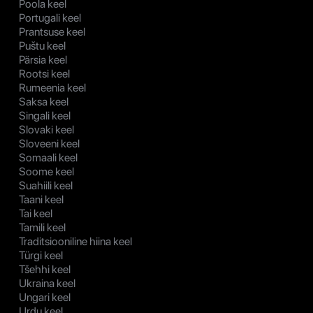
Poola keel
Portugali keel
Prantsuse keel
Puštu keel
Pärsia keel
Rootsi keel
Rumeenia keel
Saksa keel
Singali keel
Slovaki keel
Sloveeni keel
Somaali keel
Soome keel
Suahiili keel
Taani keel
Tai keel
Tamili keel
Traditsiooniline hiina keel
Türgi keel
Tšehhi keel
Ukraina keel
Ungari keel
Urdu keel