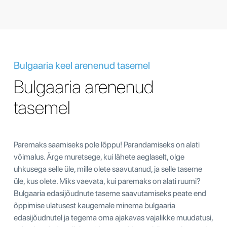
Bulgaaria keel arenenud tasemel
Bulgaaria arenenud
tasemel
Paremaks saamiseks pole lõppu! Parandamiseks on alati
võimalus. Ärge muretsege, kui lähete aeglaselt, olge
uhkusega selle üle, mille olete saavutanud, ja selle taseme
üle, kus olete. Miks vaevata, kui paremaks on alati ruumi?
Bulgaaria edasijõudnute taseme saavutamiseks peate end
õppimise ulatusest kaugemale minema bulgaaria
edasijõudnutel ja tegema oma ajakavas vajalikke muudatusi,