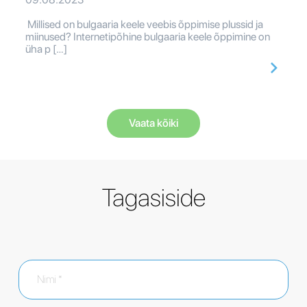
Millised on bulgaaria keele veebis õppimise plussid ja
miinused? Internetipõhine bulgaaria keele õppimine on
üha p […]
Vaata kõiki
Tagasiside