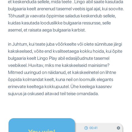
et keskenduda sellele, mida teete . Lingo abil saate kasutada
bulgaaria keelt arenenud tasemel veebis igal ajal, kui soovite.
Tõhusalt ja vaevata õppimise saladus keskendub sellele,
kuidas kasutada looduslikke bulgaaria ressursse, selle
asemel, et raisata aega bulgaaria karbist.
in Juhtum, kui teate juba võõrkeelte või olete sünnituse järgi
kakskeelsed, võite end kvaliteetaega kokku hoida, kui õpite
bulgaaria keelt Lingo Play abil edasijõudnute tasemel
veebikeel. Huvitav, miks me kakskeelseid mainisime?
Mitmed uuringud on näidanud, et kakskeelnetel on lihtne
õppida kolmandat keelt, kuna neil on loomulik elegants
erinevate keeltega kokkupuutel. Ühe keelega kaasnev
sujuvus ja oskused aitavad teil teise omandada.