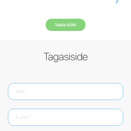
Vaata kõiki
Tagasiside