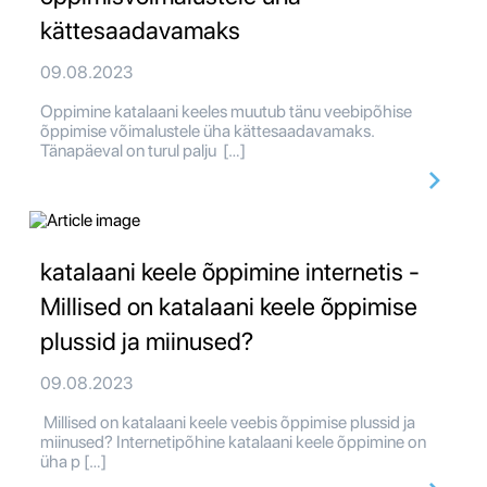
kättesaadavamaks
09.08.2023
Oppimine katalaani keeles muutub tänu veebipõhise
õppimise võimalustele üha kättesaadavamaks.
Tänapäeval on turul palju […]
katalaani keele õppimine internetis -
Millised on katalaani keele õppimise
plussid ja miinused?
09.08.2023
Millised on katalaani keele veebis õppimise plussid ja
miinused? Internetipõhine katalaani keele õppimine on
üha p […]