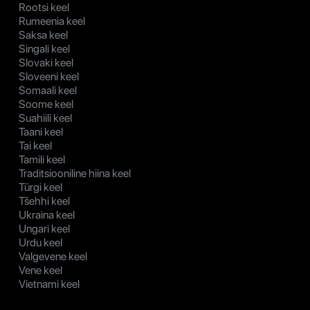
Rootsi keel
Rumeenia keel
Saksa keel
Singali keel
Slovaki keel
Sloveeni keel
Somaali keel
Soome keel
Suahiili keel
Taani keel
Tai keel
Tamili keel
Traditsiooniline hiina keel
Türgi keel
Tšehhi keel
Ukraina keel
Ungari keel
Urdu keel
Valgevene keel
Vene keel
Vietnami keel