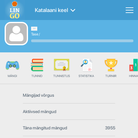
Katalaani keel
Tase
/
MÄNGI
TUNNID
TUNNISTUS
STATISTIKA
TURNIIR
HINN
Mängijad võrgus
Aktiivsed mängud
Täna mängitud mängud
3955