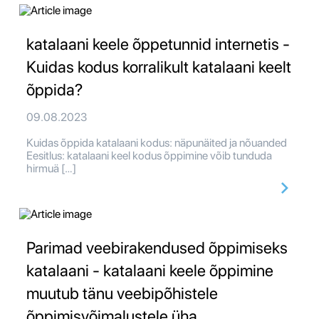
katalaani keele õppetunnid internetis -
Kuidas kodus korralikult katalaani keelt
õppida?
09.08.2023
Kuidas õppida katalaani kodus: näpunäited ja nõuanded
Eesitlus: katalaani keel kodus õppimine võib tunduda
hirmuä […]
Parimad veebirakendused õppimiseks
katalaani - katalaani keele õppimine
muutub tänu veebipõhistele
õppimisvõimalustele üha