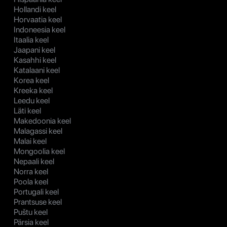
Hollandi keel
Horvaatia keel
Indoneesia keel
Itaalia keel
Jaapani keel
Kasahhi keel
Katalaani keel
Korea keel
Kreeka keel
Leedu keel
Läti keel
Makedoonia keel
Malagassi keel
Malai keel
Mongoolia keel
Nepaali keel
Norra keel
Poola keel
Portugali keel
Prantsuse keel
Puštu keel
Pärsia keel