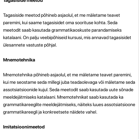
Tagasiside meetod
Tagasiside meetod põhineb asjaolul, et me mäletame teavet
paremini, kui saame tagasisidet oma soorituse kohta. Seda
meetodit saab kasutada grammatikaoskuste parandamiseks
katalaani. On palju veebipõhiseid kursusi, mis annavad tagasisidet
ülesannete vastuste põhjal.
Mnemotehnika
Mnemotehnika põhineb asjaolul, et me mäletame teavet paremini,
kui me seostame seda millegi juba teadaolevaga või mäletame seda
assotsiatsioonide kujul. Seda meetodit saab kasutada uute sõnade
meeldejätmiseks katalaani. Mnemotehnikat saab kasutada ka
grammatikareeglite meeldejätmiseks, näiteks luues assotsiatsioone
grammatikareegli ja konkreetsete näidete vahel.
Imitatsioonimeetod