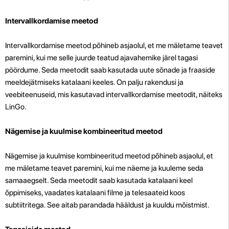
Intervallkordamise meetod
Intervallkordamise meetod põhineb asjaolul, et me mäletame teavet
paremini, kui me selle juurde teatud ajavahemike järel tagasi
pöördume. Seda meetodit saab kasutada uute sõnade ja fraaside
meeldejätmiseks katalaani keeles. On palju rakendusi ja
veebiteenuseid, mis kasutavad intervallkordamise meetodit, näiteks
LinGo.
Nägemise ja kuulmise kombineeritud meetod
Nägemise ja kuulmise kombineeritud meetod põhineb asjaolul, et
me mäletame teavet paremini, kui me näeme ja kuuleme seda
samaaegselt. Seda meetodit saab kasutada katalaani keel
õppimiseks, vaadates katalaani filme ja telesaateid koos
subtiitritega. See aitab parandada hääldust ja kuuldu mõistmist.