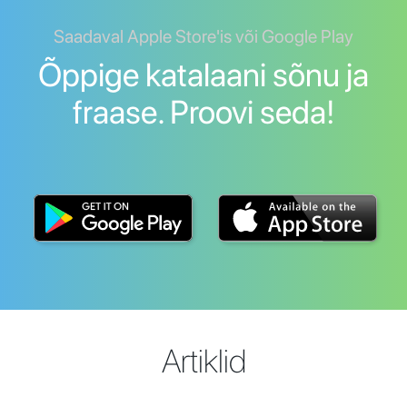
Saadaval Apple Store'is või Google Play
Õppige katalaani sõnu ja
fraase. Proovi seda!
Artiklid