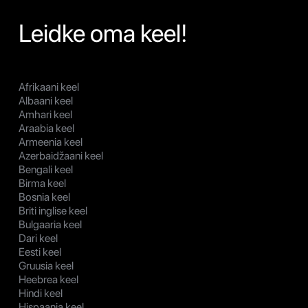
Leidke oma keel!
Afrikaani keel
Albaani keel
Amhari keel
Araabia keel
Armeenia keel
Azerbaidžaani keel
Bengali keel
Birma keel
Bosnia keel
Briti inglise keel
Bulgaaria keel
Dari keel
Eesti keel
Gruusia keel
Heebrea keel
Hindi keel
Hispaania keel