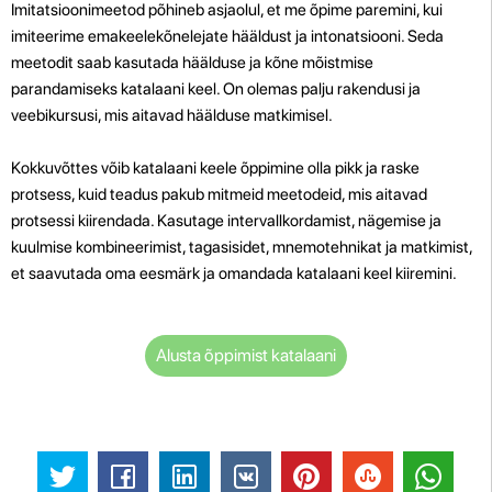
Imitatsioonimeetod põhineb asjaolul, et me õpime paremini, kui
imiteerime emakeelekõnelejate hääldust ja intonatsiooni. Seda
meetodit saab kasutada häälduse ja kõne mõistmise
parandamiseks katalaani keel. On olemas palju rakendusi ja
veebikursusi, mis aitavad häälduse matkimisel.
Kokkuvõttes võib katalaani keele õppimine olla pikk ja raske
protsess, kuid teadus pakub mitmeid meetodeid, mis aitavad
protsessi kiirendada. Kasutage intervallkordamist, nägemise ja
kuulmise kombineerimist, tagasisidet, mnemotehnikat ja matkimist,
et saavutada oma eesmärk ja omandada katalaani keel kiiremini.
Alusta õppimist katalaani