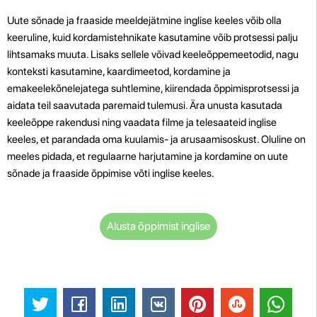
Uute sõnade ja fraaside meeldejätmine inglise keeles võib olla
keeruline, kuid kordamistehnikate kasutamine võib protsessi palju
lihtsamaks muuta. Lisaks sellele võivad keeleõppemeetodid, nagu
konteksti kasutamine, kaardimeetod, kordamine ja
emakeelekõnelejatega suhtlemine, kiirendada õppimisprotsessi ja
aidata teil saavutada paremaid tulemusi. Ära unusta kasutada
keeleõppe rakendusi ning vaadata filme ja telesaateid inglise
keeles, et parandada oma kuulamis- ja arusaamisoskust. Oluline on
meeles pidada, et regulaarne harjutamine ja kordamine on uute
sõnade ja fraaside õppimise võti inglise keeles.
Alusta õppimist inglise