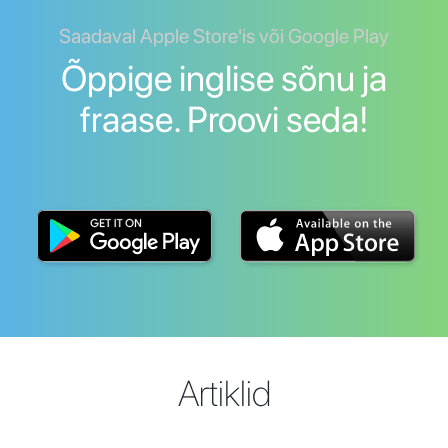
Saadaval Apple Store'is või Google Play
Õppige inglise sõnu ja
fraase. Proovi seda!
Artiklid