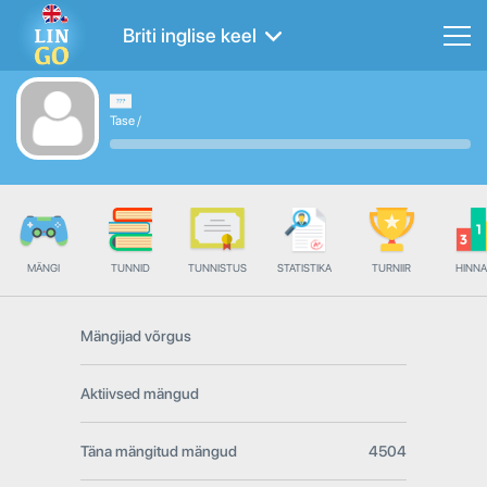
Briti inglise keel
Tase
/
MÄNGI
TUNNID
TUNNISTUS
STATISTIKA
TURNIIR
HINN
Mängijad võrgus
Aktiivsed mängud
Täna mängitud mängud
4504