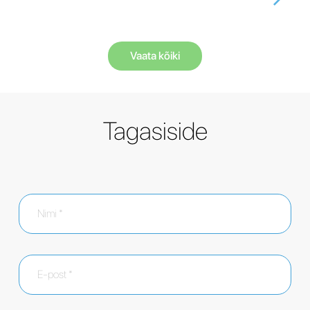
Vaata kõiki
Tagasiside