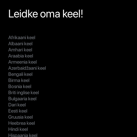
Leidke oma keel!
Afrikaani keel
Albaani keel
Amhari keel
Araabia keel
Armeenia keel
Azerbaidžaani keel
Bengali keel
Birma keel
Bosnia keel
Briti inglise keel
Bulgaaria keel
Dari keel
Eesti keel
Gruusia keel
Heebrea keel
Hindi keel
Hispaania keel