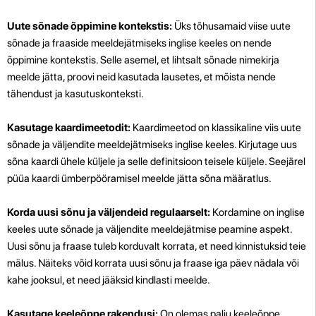
Uute sõnade õppimine kontekstis:
Üks tõhusamaid viise uute
sõnade ja fraaside meeldejätmiseks inglise keeles on nende
õppimine kontekstis. Selle asemel, et lihtsalt sõnade nimekirja
meelde jätta, proovi neid kasutada lausetes, et mõista nende
tähendust ja kasutuskonteksti.
Kasutage kaardimeetodit:
Kaardimeetod on klassikaline viis uute
sõnade ja väljendite meeldejätmiseks inglise keeles. Kirjutage uus
sõna kaardi ühele küljele ja selle definitsioon teisele küljele. Seejärel
püüa kaardi ümberpööramisel meelde jätta sõna määratlus.
Korda uusi sõnu ja väljendeid regulaarselt:
Kordamine on inglise
keeles uute sõnade ja väljendite meeldejätmise peamine aspekt.
Uusi sõnu ja fraase tuleb korduvalt korrata, et need kinnistuksid teie
mälus. Näiteks võid korrata uusi sõnu ja fraase iga päev nädala või
kahe jooksul, et need jääksid kindlasti meelde.
Kasutage keeleõppe rakendusi:
On olemas palju keeleõppe