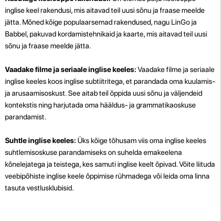
inglise keel rakendusi, mis aitavad teil uusi sõnu ja fraase meelde
jätta. Mõned kõige populaarsemad rakendused, nagu LinGo ja
Babbel, pakuvad kordamistehnikaid ja kaarte, mis aitavad teil uusi
sõnu ja fraase meelde jätta.
Vaadake filme ja seriaale inglise keeles:
Vaadake filme ja seriaale
inglise keeles koos inglise subtiitritega, et parandada oma kuulamis-
ja arusaamisoskust. See aitab teil õppida uusi sõnu ja väljendeid
kontekstis ning harjutada oma hääldus- ja grammatikaoskuse
parandamist.
Suhtle inglise keeles:
Üks kõige tõhusam viis oma inglise keeles
suhtlemisoskuse parandamiseks on suhelda emakeelena
kõnelejatega ja teistega, kes samuti inglise keelt õpivad. Võite liituda
veebipõhiste inglise keele õppimise rühmadega või leida oma linna
tasuta vestlusklubisid.