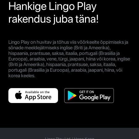
Hankige Lingo Play
rakendus juba täna!
Lingo Play on huvitav ja tõhus viis võõrkeelte õppimiseks ja
sõnade meeldejätmiseks inglise (Briti ja Ameerika),
hispaania, prantsuse, saksa, itaalia, portugali (Brasiilia ja
Euroopa), araabia, vene, türgi, jaapani, hiina või korea, inglise
(Briti ja Ameerika), hispaania, prantsuse, saksa, itaalia,
portugali (Brasiilia ja Euroopa), araabia, jaapani, hiina, või
korea keeles.