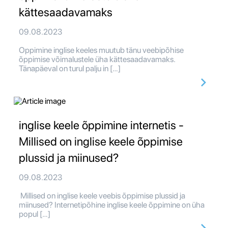
kättesaadavamaks
09.08.2023
Oppimine inglise keeles muutub tänu veebipõhise
õppimise võimalustele üha kättesaadavamaks.
Tänapäeval on turul palju in […]
inglise keele õppimine internetis -
Millised on inglise keele õppimise
plussid ja miinused?
09.08.2023
Millised on inglise keele veebis õppimise plussid ja
miinused? Internetipõhine inglise keele õppimine on üha
popul […]