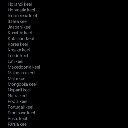
Hollandi keel
Horvaatia keel
Indoneesia keel
Itaalia keel
Jaapani keel
Kasahhi keel
Katalaani keel
Korea keel
Kreeka keel
Leedu keel
Läti keel
Makedoonia keel
Malagassi keel
Malai keel
Mongoolia keel
Nepaali keel
Norra keel
Poola keel
Portugali keel
Prantsuse keel
Puštu keel
Pärsia keel