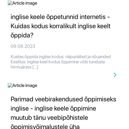
inglise keele õppetunnid internetis -
Kuidas kodus korralikult inglise keelt
õppida?
09.08.2023
Kuidas õppida inglise kodus: näpunäited ja nõuanded
Eesitlus: inglise keel kodus õppimine võib tunduda
hirmuärata […]
Parimad veebirakendused õppimiseks
inglise - inglise keele õppimine
muutub tänu veebipõhistele
õppimisvõimalustele üha