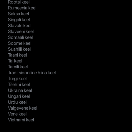
Rootsi keel
Rumeenia keel
Saksa keel
Singali keel
Slovaki keel
Sloveeni keel
Somaali keel
Soome keel
Suahiili keel
Taani keel
Tai keel
Tamili keel
Traditsiooniline hiina keel
Türgi keel
Tšehhi keel
Ukraina keel
Ungari keel
Urdu keel
Valgevene keel
Vene keel
Vietnami keel