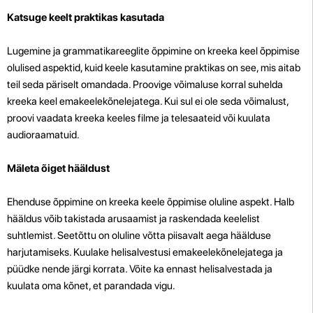
Katsuge keelt praktikas kasutada
Lugemine ja grammatikareeglite õppimine on kreeka keel õppimise
olulised aspektid, kuid keele kasutamine praktikas on see, mis aitab
teil seda päriselt omandada. Proovige võimaluse korral suhelda
kreeka keel emakeelekõnelejatega. Kui sul ei ole seda võimalust,
proovi vaadata kreeka keeles filme ja telesaateid või kuulata
audioraamatuid.
Mäleta õiget hääldust
Ehenduse õppimine on kreeka keele õppimise oluline aspekt. Halb
hääldus võib takistada arusaamist ja raskendada keelelist
suhtlemist. Seetõttu on oluline võtta piisavalt aega häälduse
harjutamiseks. Kuulake helisalvestusi emakeelekõnelejatega ja
püüdke nende järgi korrata. Võite ka ennast helisalvestada ja
kuulata oma kõnet, et parandada vigu.