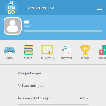
Kreeka keel
Tase
/
MÄNGI
TUNNID
TUNNISTUS
STATISTIKA
TURNIIR
HINN
Mängijad võrgus
Aktiivsed mängud
Täna mängitud mängud
4462