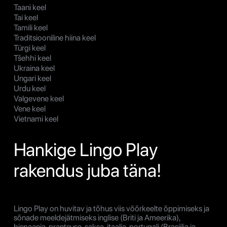
Taani keel
Tai keel
Tamili keel
Traditsiooniline hiina keel
Türgi keel
Tšehhi keel
Ukraina keel
Ungari keel
Urdu keel
Valgevene keel
Vene keel
Vietnami keel
Hankige Lingo Play
rakendus juba täna!
Lingo Play on huvitav ja tõhus viis võõrkeelte õppimiseks ja
sõnade meeldejätmiseks inglise (Briti ja Ameerika),
hispaania, prantsuse, saksa, itaalia, portugali (Brasiilia ja