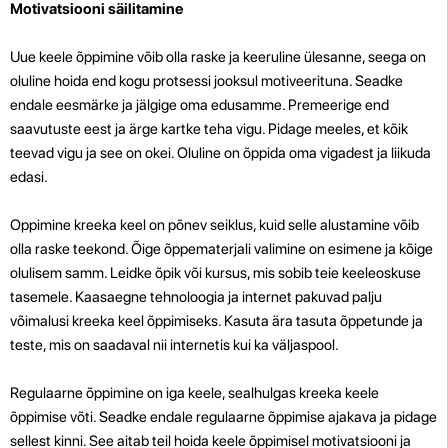
Motivatsiooni säilitamine
Uue keele õppimine võib olla raske ja keeruline ülesanne, seega on
oluline hoida end kogu protsessi jooksul motiveerituna. Seadke
endale eesmärke ja jälgige oma edusamme. Premeerige end
saavutuste eest ja ärge kartke teha vigu. Pidage meeles, et kõik
teevad vigu ja see on okei. Oluline on õppida oma vigadest ja liikuda
edasi.
Oppimine kreeka keel on põnev seiklus, kuid selle alustamine võib
olla raske teekond. Õige õppematerjali valimine on esimene ja kõige
olulisem samm. Leidke õpik või kursus, mis sobib teie keeleoskuse
tasemele. Kaasaegne tehnoloogia ja internet pakuvad palju
võimalusi kreeka keel õppimiseks. Kasuta ära tasuta õppetunde ja
teste, mis on saadaval nii internetis kui ka väljaspool.
Regulaarne õppimine on iga keele, sealhulgas kreeka keele
õppimise võti. Seadke endale regulaarne õppimise ajakava ja pidage
sellest kinni. See aitab teil hoida keele õppimisel motivatsiooni ja