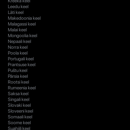
Kreeka keel
Leedu keel
Läti keel
Makedoonia keel
Malagassi keel
Malai keel
Mongoolia keel
Nepaali keel
Norra keel
Poola keel
Portugali keel
Prantsuse keel
Puštu keel
Pärsia keel
Rootsi keel
Rumeenia keel
Saksa keel
Singali keel
Slovaki keel
Sloveeni keel
Somaali keel
Soome keel
Suahiili keel