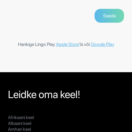
Hankige Lingo Play
Apple Store
'is või
Google Play
Leidke oma keel!
Afrikaani keel
Albaani keel
Amhari keel