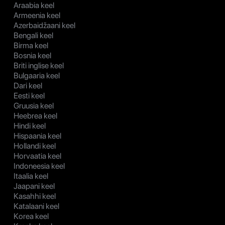
Araabia keel
Armeenia keel
Azerbaidžaani keel
Bengali keel
Birma keel
Bosnia keel
Briti inglise keel
Bulgaaria keel
Dari keel
Eesti keel
Gruusia keel
Heebrea keel
Hindi keel
Hispaania keel
Hollandi keel
Horvaatia keel
Indoneesia keel
Itaalia keel
Jaapani keel
Kasahhi keel
Katalaani keel
Korea keel