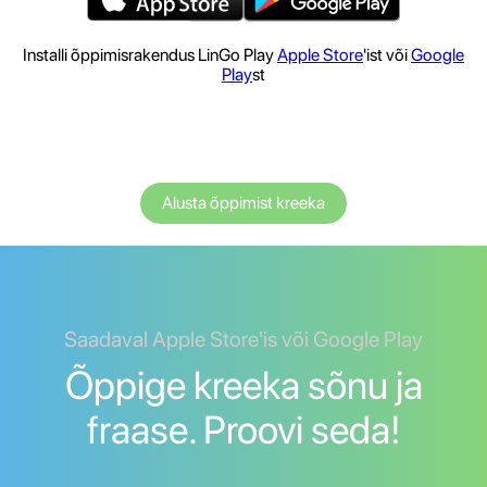
Installi õppimisrakendus LinGo Play
Apple Store
'ist või
Google
Play
st
Alusta õppimist kreeka
Saadaval Apple Store'is või Google Play
Õppige kreeka sõnu ja
fraase. Proovi seda!