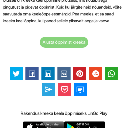
Üldiselt on kreeka keel õppimine protsess, mis nõuab aega,
pingutust ja pidevat õppimist. Kuid kui järgite neid nõuandeid, võite
saavutada oma keeleõppe eesmärgid. Pea meeles, et sa saad
kreeka keel õppida, kui paned sellele piisavalt aega ja vaeva.
Alusta õppimist kreeka
Rakendus kreeka keele õppimiseks LinGo Play