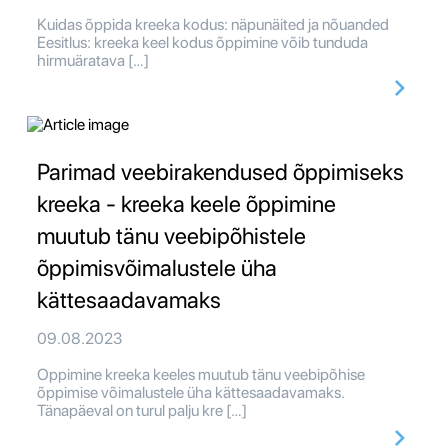
Kuidas õppida kreeka kodus: näpunäited ja nõuanded
Eesitlus: kreeka keel kodus õppimine võib tunduda
hirmuäratava […]
Parimad veebirakendused õppimiseks
kreeka - kreeka keele õppimine
muutub tänu veebipõhistele
õppimisvõimalustele üha
kättesaadavamaks
09.08.2023
Oppimine kreeka keeles muutub tänu veebipõhise
õppimise võimalustele üha kättesaadavamaks.
Tänapäeval on turul palju kre […]