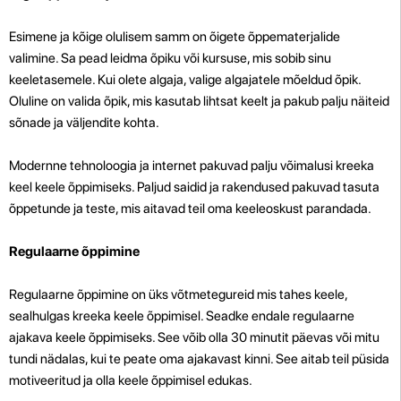
Esimene ja kõige olulisem samm on õigete õppematerjalide
valimine. Sa pead leidma õpiku või kursuse, mis sobib sinu
keeletasemele. Kui olete algaja, valige algajatele mõeldud õpik.
Oluline on valida õpik, mis kasutab lihtsat keelt ja pakub palju näiteid
sõnade ja väljendite kohta.
Modernne tehnoloogia ja internet pakuvad palju võimalusi kreeka
keel keele õppimiseks. Paljud saidid ja rakendused pakuvad tasuta
õppetunde ja teste, mis aitavad teil oma keeleoskust parandada.
Regulaarne õppimine
Regulaarne õppimine on üks võtmetegureid mis tahes keele,
sealhulgas kreeka keele õppimisel. Seadke endale regulaarne
ajakava keele õppimiseks. See võib olla 30 minutit päevas või mitu
tundi nädalas, kui te peate oma ajakavast kinni. See aitab teil püsida
motiveeritud ja olla keele õppimisel edukas.