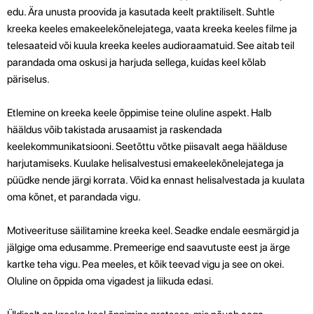
edu. Ära unusta proovida ja kasutada keelt praktiliselt. Suhtle
kreeka keeles emakeelekõnelejatega, vaata kreeka keeles filme ja
telesaateid või kuula kreeka keeles audioraamatuid. See aitab teil
parandada oma oskusi ja harjuda sellega, kuidas keel kõlab
päriselus.
Etlemine on kreeka keele õppimise teine oluline aspekt. Halb
hääldus võib takistada arusaamist ja raskendada
keelekommunikatsiooni. Seetõttu võtke piisavalt aega häälduse
harjutamiseks. Kuulake helisalvestusi emakeelekõnelejatega ja
püüdke nende järgi korrata. Võid ka ennast helisalvestada ja kuulata
oma kõnet, et parandada vigu.
Motiveerituse säilitamine kreeka keel. Seadke endale eesmärgid ja
jälgige oma edusamme. Premeerige end saavutuste eest ja ärge
kartke teha vigu. Pea meeles, et kõik teevad vigu ja see on okei.
Oluline on õppida oma vigadest ja liikuda edasi.