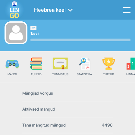
Heebrea keel
Tase
/
MÄNGI
TUNNID
TUNNISTUS
STATISTIKA
TURNIIR
HINN
Mängijad võrgus
Aktiivsed mängud
Täna mängitud mängud
4498