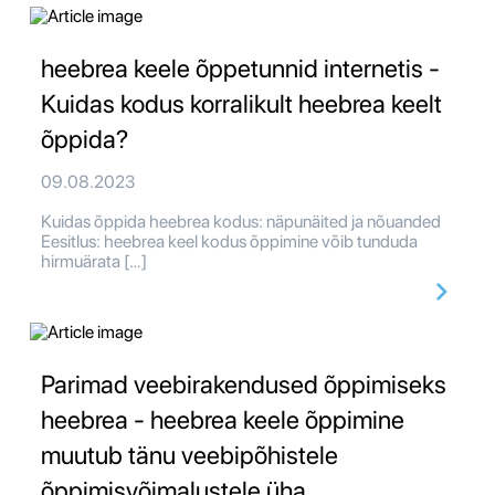
heebrea keele õppetunnid internetis -
Kuidas kodus korralikult heebrea keelt
õppida?
09.08.2023
Kuidas õppida heebrea kodus: näpunäited ja nõuanded
Eesitlus: heebrea keel kodus õppimine võib tunduda
hirmuärata […]
Parimad veebirakendused õppimiseks
heebrea - heebrea keele õppimine
muutub tänu veebipõhistele
õppimisvõimalustele üha