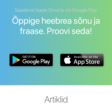
Saadaval Apple Store'is või Google Play
Õppige heebrea sõnu ja
fraase. Proovi seda!
Artiklid