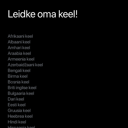
Leidke oma keel!
Afrikaani keel
Albaani keel
Amhari keel
Araabia keel
Armeenia keel
Azerbaidžaani keel
Bengali keel
Birma keel
Bosnia keel
Briti inglise keel
Bulgaaria keel
Dari keel
Eesti keel
Gruusia keel
Heebrea keel
Hindi keel
Hispaania keel