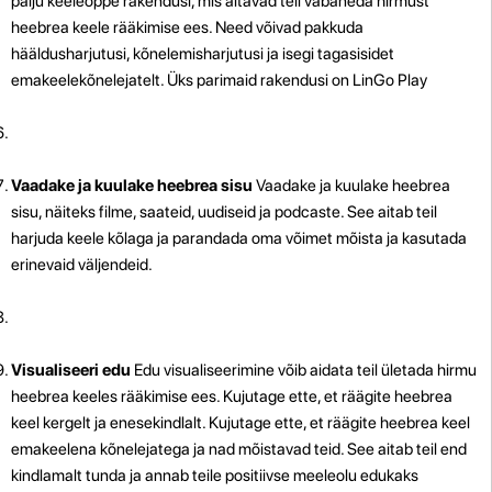
palju keeleõppe rakendusi, mis aitavad teil vabaneda hirmust
heebrea keele rääkimise ees. Need võivad pakkuda
hääldusharjutusi, kõnelemisharjutusi ja isegi tagasisidet
emakeelekõnelejatelt. Üks parimaid rakendusi on LinGo Play
Vaadake ja kuulake heebrea sisu
Vaadake ja kuulake heebrea
sisu, näiteks filme, saateid, uudiseid ja podcaste. See aitab teil
harjuda keele kõlaga ja parandada oma võimet mõista ja kasutada
erinevaid väljendeid.
Visualiseeri edu
Edu visualiseerimine võib aidata teil ületada hirmu
heebrea keeles rääkimise ees. Kujutage ette, et räägite heebrea
keel kergelt ja enesekindlalt. Kujutage ette, et räägite heebrea keel
emakeelena kõnelejatega ja nad mõistavad teid. See aitab teil end
kindlamalt tunda ja annab teile positiivse meeleolu edukaks