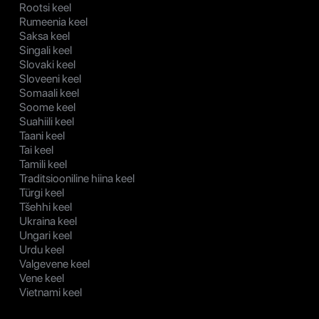
Rootsi keel
Rumeenia keel
Saksa keel
Singali keel
Slovaki keel
Sloveeni keel
Somaali keel
Soome keel
Suahiili keel
Taani keel
Tai keel
Tamili keel
Traditsiooniline hiina keel
Türgi keel
Tšehhi keel
Ukraina keel
Ungari keel
Urdu keel
Valgevene keel
Vene keel
Vietnami keel