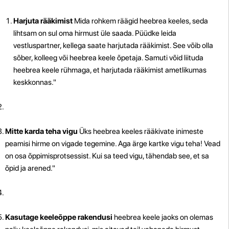
Harjuta rääkimist
Mida rohkem räägid heebrea keeles, seda
lihtsam on sul oma hirmust üle saada. Püüdke leida
vestluspartner, kellega saate harjutada rääkimist. See võib olla
sõber, kolleeg või heebrea keele õpetaja. Samuti võid liituda
heebrea keele rühmaga, et harjutada rääkimist ametlikumas
keskkonnas."
Mitte karda teha vigu
Üks heebrea keeles rääkivate inimeste
peamisi hirme on vigade tegemine. Aga ärge kartke vigu teha! Vead
on osa õppimisprotsessist. Kui sa teed vigu, tähendab see, et sa
õpid ja arened."
Kasutage keeleõppe rakendusi
heebrea keele jaoks on olemas