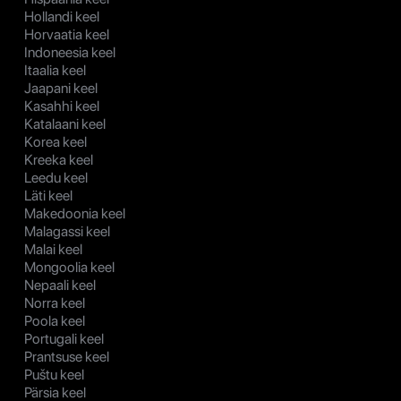
Hollandi keel
Horvaatia keel
Indoneesia keel
Itaalia keel
Jaapani keel
Kasahhi keel
Katalaani keel
Korea keel
Kreeka keel
Leedu keel
Läti keel
Makedoonia keel
Malagassi keel
Malai keel
Mongoolia keel
Nepaali keel
Norra keel
Poola keel
Portugali keel
Prantsuse keel
Puštu keel
Pärsia keel