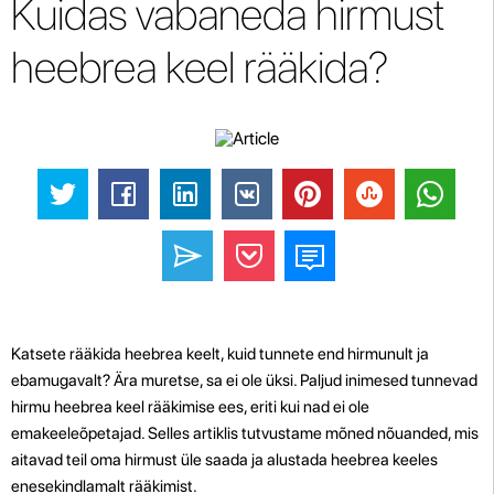
Kuidas vabaneda hirmust
heebrea keel rääkida?
Katsete rääkida heebrea keelt, kuid tunnete end hirmunult ja
ebamugavalt? Ära muretse, sa ei ole üksi. Paljud inimesed tunnevad
hirmu heebrea keel rääkimise ees, eriti kui nad ei ole
emakeeleõpetajad. Selles artiklis tutvustame mõned nõuanded, mis
aitavad teil oma hirmust üle saada ja alustada heebrea keeles
enesekindlamalt rääkimist.