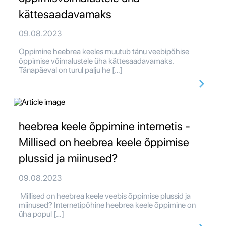
kättesaadavamaks
09.08.2023
Oppimine heebrea keeles muutub tänu veebipõhise
õppimise võimalustele üha kättesaadavamaks.
Tänapäeval on turul palju he […]
heebrea keele õppimine internetis -
Millised on heebrea keele õppimise
plussid ja miinused?
09.08.2023
Millised on heebrea keele veebis õppimise plussid ja
miinused? Internetipõhine heebrea keele õppimine on
üha popul […]