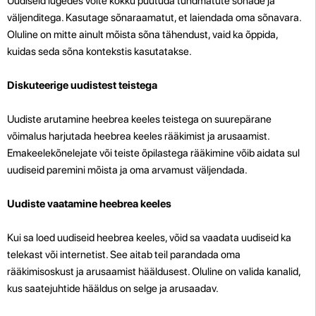
Uudiseid lugedes võite kokku puutuda tundmatute sõnade ja
väljenditega. Kasutage sõnaraamatut, et laiendada oma sõnavara.
Oluline on mitte ainult mõista sõna tähendust, vaid ka õppida,
kuidas seda sõna kontekstis kasutatakse.
Diskuteerige uudistest teistega
Uudiste arutamine heebrea keeles teistega on suurepärane
võimalus harjutada heebrea keeles rääkimist ja arusaamist.
Emakeelekõnelejate või teiste õpilastega rääkimine võib aidata sul
uudiseid paremini mõista ja oma arvamust väljendada.
Uudiste vaatamine heebrea keeles
Kui sa loed uudiseid heebrea keeles, võid sa vaadata uudiseid ka
telekast või internetist. See aitab teil parandada oma
rääkimisoskust ja arusaamist hääldusest. Oluline on valida kanalid,
kus saatejuhtide hääldus on selge ja arusaadav.