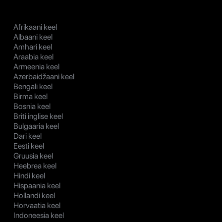
Afrikaani keel
Albaani keel
Amhari keel
Araabia keel
Armeenia keel
Azerbaidžaani keel
Bengali keel
Birma keel
Bosnia keel
Briti inglise keel
Bulgaaria keel
Dari keel
Eesti keel
Gruusia keel
Heebrea keel
Hindi keel
Hispaania keel
Hollandi keel
Horvaatia keel
Indoneesia keel