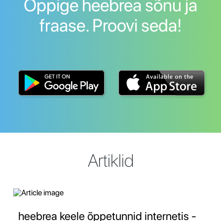
Õppige heebrea sõnu ja
fraase. Proovi seda!
Artiklid
heebrea keele õppetunnid internetis -