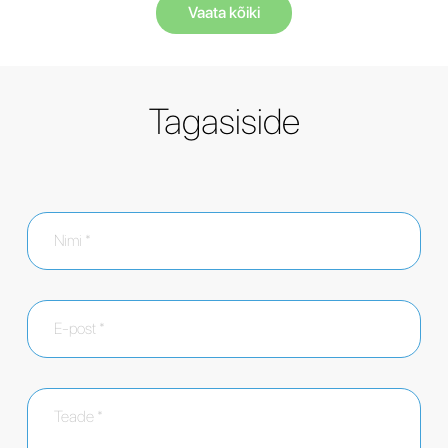
Vaata kõiki
Tagasiside