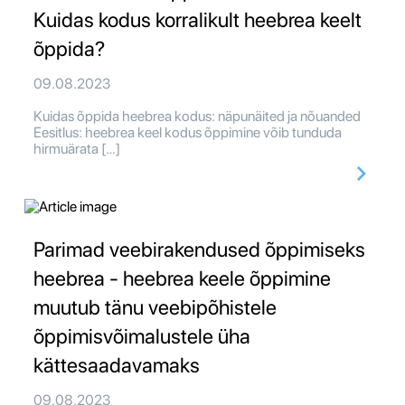
Kuidas kodus korralikult heebrea keelt
õppida?
09.08.2023
Kuidas õppida heebrea kodus: näpunäited ja nõuanded
Eesitlus: heebrea keel kodus õppimine võib tunduda
hirmuärata […]
Parimad veebirakendused õppimiseks
heebrea - heebrea keele õppimine
muutub tänu veebipõhistele
õppimisvõimalustele üha
kättesaadavamaks
09.08.2023