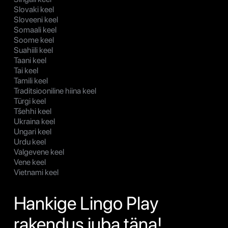
Slovaki keel
Sloveeni keel
Somaali keel
Soome keel
Suahiili keel
Taani keel
Tai keel
Tamili keel
Traditsiooniline hiina keel
Türgi keel
Tšehhi keel
Ukraina keel
Ungari keel
Urdu keel
Valgevene keel
Vene keel
Vietnami keel
Hankige Lingo Play
rakendus juba täna!