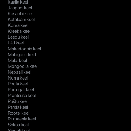
Itaalia keel
Jaapani keel
Kasahhi keel
Katalaani keel
Korea keel
Kreeka keel
Leedu keel
Läti keel
Makedoonia keel
Malagassi keel
Malai keel
Mongoolia keel
Nepaali keel
Norra keel
Poola keel
Portugali keel
Prantsuse keel
Puštu keel
Pärsia keel
Rootsi keel
Rumeenia keel
Saksa keel
Singali keel