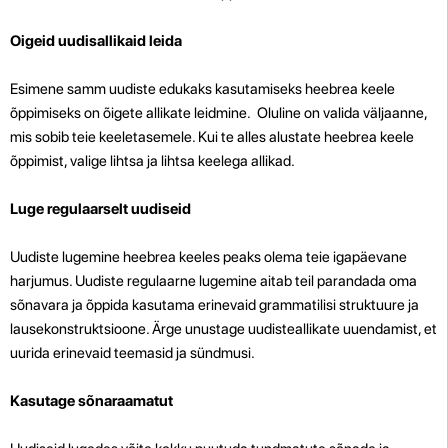
Oigeid uudisallikaid leida
Esimene samm uudiste edukaks kasutamiseks heebrea keele
õppimiseks on õigete allikate leidmine. Oluline on valida väljaanne,
mis sobib teie keeletasemele. Kui te alles alustate heebrea keele
õppimist, valige lihtsa ja lihtsa keelega allikad.
Luge regulaarselt uudiseid
Uudiste lugemine heebrea keeles peaks olema teie igapäevane
harjumus. Uudiste regulaarne lugemine aitab teil parandada oma
sõnavara ja õppida kasutama erinevaid grammatilisi struktuure ja
lausekonstruktsioone. Ärge unustage uudisteallikate uuendamist, et
uurida erinevaid teemasid ja sündmusi.
Kasutage sõnaraamatut