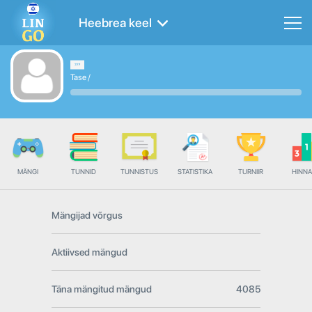
Heebrea keel
Tase
/
MÄNGI
TUNNID
TUNNISTUS
STATISTIKA
TURNIIR
HINN
Mängijad võrgus
Aktiivsed mängud
Täna mängitud mängud
4085