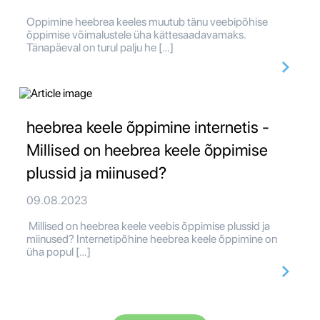
Oppimine heebrea keeles muutub tänu veebipõhise
õppimise võimalustele üha kättesaadavamaks.
Tänapäeval on turul palju he […]
heebrea keele õppimine internetis -
Millised on heebrea keele õppimise
plussid ja miinused?
09.08.2023
Millised on heebrea keele veebis õppimise plussid ja
miinused? Internetipõhine heebrea keele õppimine on
üha popul […]