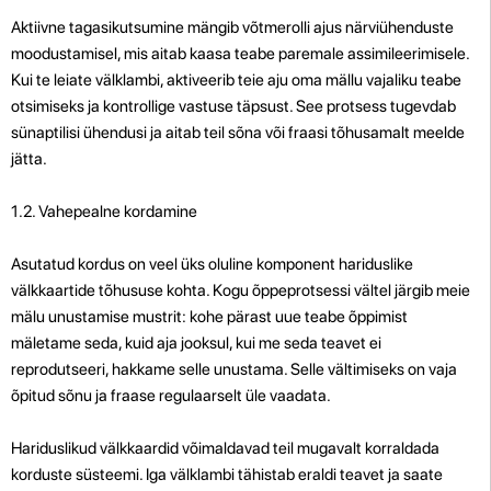
Aktiivne tagasikutsumine mängib võtmerolli ajus närviühenduste
moodustamisel, mis aitab kaasa teabe paremale assimileerimisele.
Kui te leiate välklambi, aktiveerib teie aju oma mällu vajaliku teabe
otsimiseks ja kontrollige vastuse täpsust. See protsess tugevdab
sünaptilisi ühendusi ja aitab teil sõna või fraasi tõhusamalt meelde
jätta.
1.2. Vahepealne kordamine
Asutatud kordus on veel üks oluline komponent hariduslike
välkkaartide tõhususe kohta. Kogu õppeprotsessi vältel järgib meie
mälu unustamise mustrit: kohe pärast uue teabe õppimist
mäletame seda, kuid aja jooksul, kui me seda teavet ei
reprodutseeri, hakkame selle unustama. Selle vältimiseks on vaja
õpitud sõnu ja fraase regulaarselt üle vaadata.
Hariduslikud välkkaardid võimaldavad teil mugavalt korraldada
korduste süsteemi. Iga välklambi tähistab eraldi teavet ja saate