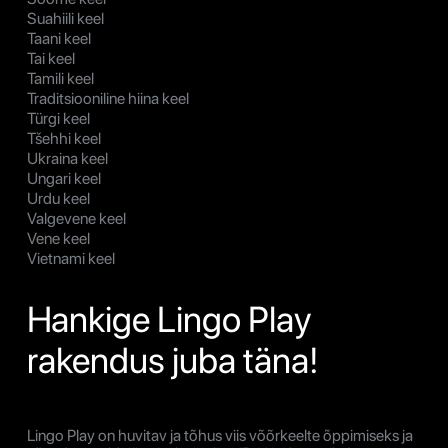
Suahiili keel
Taani keel
Tai keel
Tamili keel
Traditsiooniline hiina keel
Türgi keel
Tšehhi keel
Ukraina keel
Ungari keel
Urdu keel
Valgevene keel
Vene keel
Vietnami keel
Hankige Lingo Play
rakendus juba täna!
Lingo Play on huvitav ja tõhus viis võõrkeelte õppimiseks ja