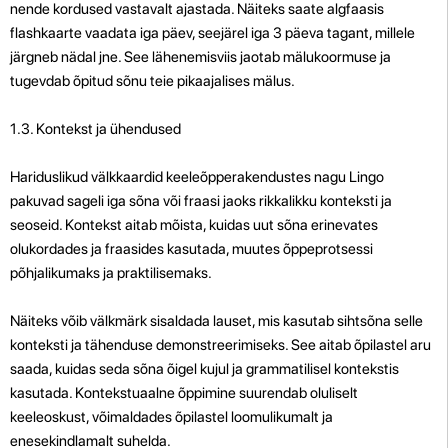
nende kordused vastavalt ajastada. Näiteks saate algfaasis
flashkaarte vaadata iga päev, seejärel iga 3 päeva tagant, millele
järgneb nädal jne. See lähenemisviis jaotab mälukoormuse ja
tugevdab õpitud sõnu teie pikaajalises mälus.
1.3. Kontekst ja ühendused
Hariduslikud välkkaardid keeleõpperakendustes nagu Lingo
pakuvad sageli iga sõna või fraasi jaoks rikkalikku konteksti ja
seoseid. Kontekst aitab mõista, kuidas uut sõna erinevates
olukordades ja fraasides kasutada, muutes õppeprotsessi
põhjalikumaks ja praktilisemaks.
Näiteks võib välkmärk sisaldada lauset, mis kasutab sihtsõna selle
konteksti ja tähenduse demonstreerimiseks. See aitab õpilastel aru
saada, kuidas seda sõna õigel kujul ja grammatilisel kontekstis
kasutada. Kontekstuaalne õppimine suurendab oluliselt
keeleoskust, võimaldades õpilastel loomulikumalt ja
enesekindlamalt suhelda.