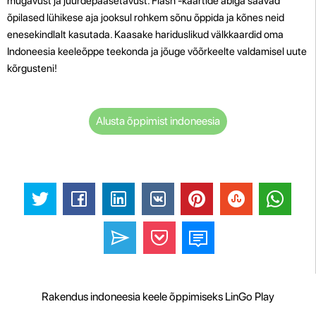
mugavust ja juurdepääsetavust. Flash -kaartide abiga saavad
õpilased lühikese aja jooksul rohkem sõnu õppida ja kõnes neid
enesekindlalt kasutada. Kaasake hariduslikud välkkaardid oma
Indoneesia keeleõppe teekonda ja jõuge võõrkeelte valdamisel uute
kõrgusteni!
Alusta õppimist indoneesia
Rakendus indoneesia keele õppimiseks LinGo Play