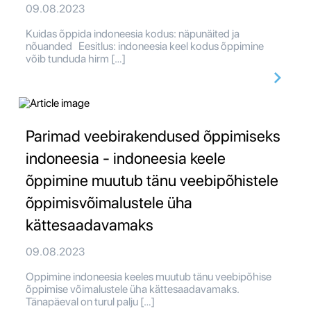
09.08.2023
Kuidas õppida indoneesia kodus: näpunäited ja
nõuanded Eesitlus: indoneesia keel kodus õppimine
võib tunduda hirm […]
Parimad veebirakendused õppimiseks
indoneesia - indoneesia keele
õppimine muutub tänu veebipõhistele
õppimisvõimalustele üha
kättesaadavamaks
09.08.2023
Oppimine indoneesia keeles muutub tänu veebipõhise
õppimise võimalustele üha kättesaadavamaks.
Tänapäeval on turul palju […]