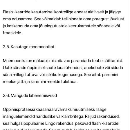
Flash -kaartide kasutamisel kontrollige ennast aktiivselt ja jälgige
oma edusamme. See võimaldab teil hinnata oma praegust jõudlust
ja keskenduda oma jõupingutustele keerukamatele sõnadele või
fraasidele.
2.5. Kasutage mnemoonikat
Mnemoonika on mäluabi, mis aitavad parandada teabe säilitamist.
Uute sõnade õppimisel saate luua ühendusi, anekdoote või siduda
sõna millegi tuttava või isikliku kogemusega. See aitab paremini
meelde jätta ja kiiremini meelde tuletada.
2.6. Mängude lähenemisviisid
Õppimisprotsessi kaasahaaravamaks muutmiseks lisage
mänguelemendid hariduslike välklambritega. Paljud rakendused,
sealhulgas populaarne Lingo rakendus, pakuvad flash -kaartidel