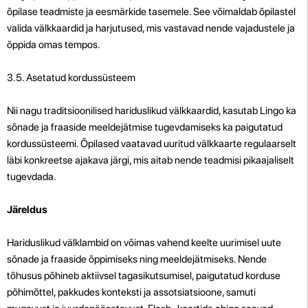
õpilase teadmiste ja eesmärkide tasemele. See võimaldab õpilastel
valida välkkaardid ja harjutused, mis vastavad nende vajadustele ja
õppida omas tempos.
3.5. Asetatud kordussüsteem
Nii nagu traditsioonilised hariduslikud välkkaardid, kasutab Lingo ka
sõnade ja fraaside meeldejätmise tugevdamiseks ka paigutatud
kordussüsteemi. Õpilased vaatavad uuritud välkkaarte regulaarselt
läbi konkreetse ajakava järgi, mis aitab nende teadmisi pikaajaliselt
tugevdada.
Järeldus
Hariduslikud välklambid on võimas vahend keelte uurimisel uute
sõnade ja fraaside õppimiseks ning meeldejätmiseks. Nende
tõhusus põhineb aktiivsel tagasikutsumisel, paigutatud korduse
põhimõttel, pakkudes konteksti ja assotsiatsioone, samuti