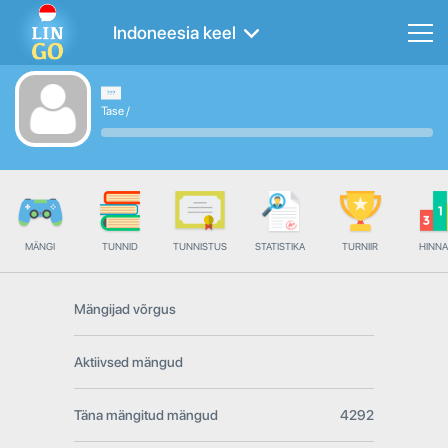
Indoneesia keel
Tase
/
MÄNGI
TUNNID
TUNNISTUS
STATISTIKA
TURNIIR
HINN
Mängijad võrgus
Aktiivsed mängud
Täna mängitud mängud
4292