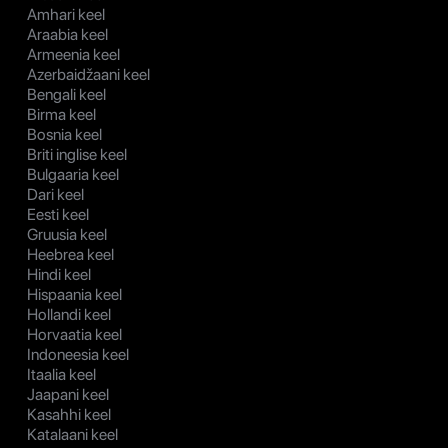
Amhari keel
Araabia keel
Armeenia keel
Azerbaidžaani keel
Bengali keel
Birma keel
Bosnia keel
Briti inglise keel
Bulgaaria keel
Dari keel
Eesti keel
Gruusia keel
Heebrea keel
Hindi keel
Hispaania keel
Hollandi keel
Horvaatia keel
Indoneesia keel
Itaalia keel
Jaapani keel
Kasahhi keel
Katalaani keel