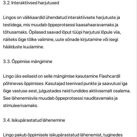
3.2. Interaktiivsed harjutused
Lingos on välkkaardid ühendatud interaktiivsete harjutuste ja
testidega, mis muudab õppeprotsessi kaasahaaravamaks ja
tõhusamaks. Õpilased saavad lõput tüüpi harjutusi lõpule viia,
näiteks õige tõlke valimine, uute sõnade kirjutamine või isegi
häälduste kuulamine.
3.3. Õppimise mängimine
Lingo üks eeliseid on selle mängimise kasutamine Flashcardil
põhinevas õppimises. Kasutajad teenivad punkte ja saavutusi iga
õige vastuse eest, julgustades neid tundides aktiivsemalt osalema.
See lähenemisviis muudab õppeprotsessi nauditavamaks ja
stimuleerivamaks.
3.4. Isikupärastatud lähenemine
Lingo pakub õppimisele isikupärastatud lähenemist, tuginedes