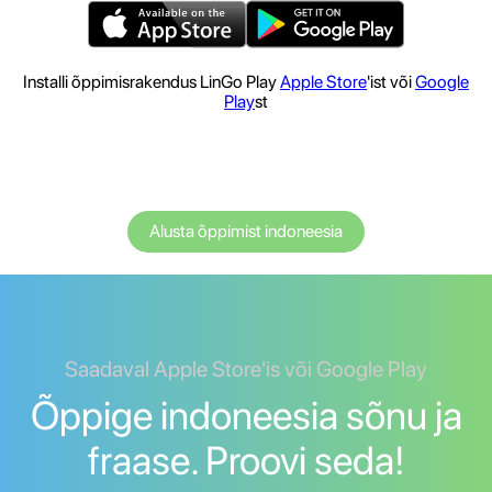
Installi õppimisrakendus LinGo Play
Apple Store
'ist või
Google
Play
st
Alusta õppimist indoneesia
Saadaval Apple Store'is või Google Play
Õppige indoneesia sõnu ja
fraase. Proovi seda!