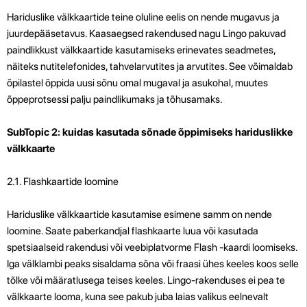
Hariduslike välkkaartide teine ​​oluline eelis on nende mugavus ja
juurdepääsetavus. Kaasaegsed rakendused nagu Lingo pakuvad
paindlikkust välkkaartide kasutamiseks erinevates seadmetes,
näiteks nutitelefonides, tahvelarvutites ja arvutites. See võimaldab
õpilastel õppida uusi sõnu omal mugaval ja asukohal, muutes
õppeprotsessi palju paindlikumaks ja tõhusamaks.
SubTopic 2: kuidas kasutada sõnade õppimiseks hariduslikke
välkkaarte
2.1. Flashkaartide loomine
Hariduslike välkkaartide kasutamise esimene samm on nende
loomine. Saate paberkandjal flashkaarte luua või kasutada
spetsiaalseid rakendusi või veebiplatvorme Flash -kaardi loomiseks.
Iga välklambi peaks sisaldama sõna või fraasi ühes keeles koos selle
tõlke või määratlusega teises keeles. Lingo-rakenduses ei pea te
välkkaarte looma, kuna see pakub juba laias valikus eelnevalt