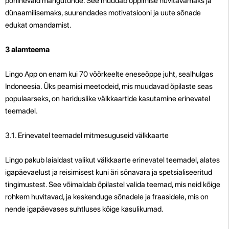
põhinevaid mängutunde. See muudab õppimise huvitavamaks ja
dünaamilisemaks, suurendades motivatsiooni ja uute sõnade
edukat omandamist.
3 alamteema
Lingo App on enam kui 70 võõrkeelte eneseõppe juht, sealhulgas
Indoneesia. Üks peamisi meetodeid, mis muudavad õpilaste seas
populaarseks, on hariduslike välkkaartide kasutamine erinevatel
teemadel.
3.1. Erinevatel teemadel mitmesuguseid välkkaarte
Lingo pakub laialdast valikut välkkaarte erinevatel teemadel, alates
igapäevaelust ja reisimisest kuni äri sõnavara ja spetsialiseeritud
tingimustest. See võimaldab õpilastel valida teemad, mis neid kõige
rohkem huvitavad, ja keskenduge sõnadele ja fraasidele, mis on
nende igapäevases suhtluses kõige kasulikumad.