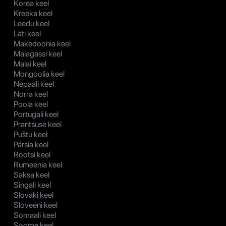
Korea keel
Kreeka keel
Leedu keel
Läti keel
Makedoonia keel
Malagassi keel
Malai keel
Mongoolia keel
Nepaali keel
Norra keel
Poola keel
Portugali keel
Prantsuse keel
Puštu keel
Pärsia keel
Rootsi keel
Rumeenia keel
Saksa keel
Singali keel
Slovaki keel
Sloveeni keel
Somaali keel
Soome keel