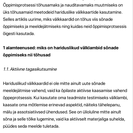
Õppimisprotsessi tõhusamaks ja nauditavamaks muutmiseks on
üks tõhusamaid meetodeid hariduslike välkkaartide kasutamine.
Selles artiklis uurime, miks välkkaardid on tõhus viis sõnade
õppimiseks ja meeldejätmiseks ning kuidas neid õppimisprotsessis
õigesti kasutada.
1 alamteenused: miks on hariduslikud välklambid sõnade
õppimiseks nii tõhusad
1.1. Aktiivne tagasikutsumine
Hariduslikud välkkaardid ei ole mitte ainult uute sõnade
meeldejätmise vahend, vaid ka õpilaste aktiivse kaasamise vahend
õppeprotsessis. Kui kasutate oma teadmiste testimiseks välklambi,
kaasate oma mõtlemise erinevad aspektid, näiteks tähelepanu,
mälu ja assotsiatiivsed ühendused. See on ülioluline mitte ainult
sõna ja selle tõlke lugemine, vaid ka aktiivselt materjaliga suhelda,
püüdes seda meelde tuletada.