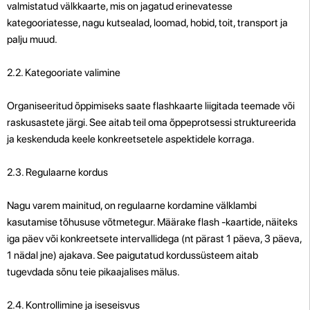
valmistatud välkkaarte, mis on jagatud erinevatesse
kategooriatesse, nagu kutsealad, loomad, hobid, toit, transport ja
palju muud.
2.2. Kategooriate valimine
Organiseeritud õppimiseks saate flashkaarte liigitada teemade või
raskusastete järgi. See aitab teil oma õppeprotsessi struktureerida
ja keskenduda keele konkreetsetele aspektidele korraga.
2.3. Regulaarne kordus
Nagu varem mainitud, on regulaarne kordamine välklambi
kasutamise tõhususe võtmetegur. Määrake flash -kaartide, näiteks
iga päev või konkreetsete intervallidega (nt pärast 1 päeva, 3 päeva,
1 nädal jne) ajakava. See paigutatud kordussüsteem aitab
tugevdada sõnu teie pikaajalises mälus.
2.4. Kontrollimine ja iseseisvus