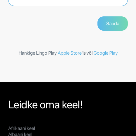
Hankige Lingo Play
Apple Store
'is või
Google Play
Leidke oma keel!
Afrikaani keel
Albaani keel