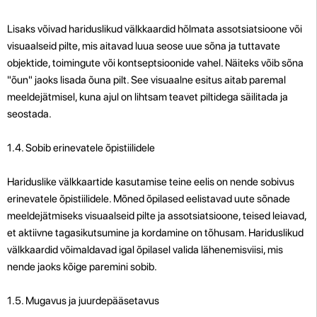
Lisaks võivad hariduslikud välkkaardid hõlmata assotsiatsioone või
visuaalseid pilte, mis aitavad luua seose uue sõna ja tuttavate
objektide, toimingute või kontseptsioonide vahel. Näiteks võib sõna
"õun" jaoks lisada õuna pilt. See visuaalne esitus aitab paremal
meeldejätmisel, kuna ajul on lihtsam teavet piltidega säilitada ja
seostada.
1.4. Sobib erinevatele õpistiilidele
Hariduslike välkkaartide kasutamise teine ​​eelis on nende sobivus
erinevatele õpistiilidele. Mõned õpilased eelistavad uute sõnade
meeldejätmiseks visuaalseid pilte ja assotsiatsioone, teised leiavad,
et aktiivne tagasikutsumine ja kordamine on tõhusam. Hariduslikud
välkkaardid võimaldavad igal õpilasel valida lähenemisviisi, mis
nende jaoks kõige paremini sobib.
1.5. Mugavus ja juurdepääsetavus