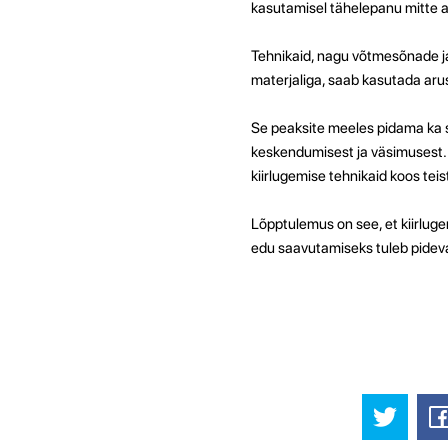
kasutamisel tähelepanu mitte ai
Tehnikaid, nagu võtmesõnade ja
materjaliga, saab kasutada ar
Se peaksite meeles pidama ka se
keskendumisest ja väsimusest. 
kiirlugemise tehnikaid koos te
Lõpptulemus on see, et kiirlug
edu saavutamiseks tuleb pideva