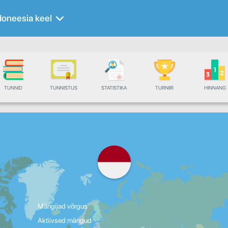
doneesia keel
TUNNID
TUNNISTUS
STATISTIKA
TURNIIR
HINNANG
Mängijad võrgus
Aktiivsed mängud