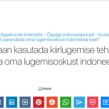
 õppetunde internetis - Õppige indoneesia keel - Kuid
 et parandada oma lugemisoskust indoneesia keel?
an kasutada kiirlugemise tehn
a oma lugemisoskust indone