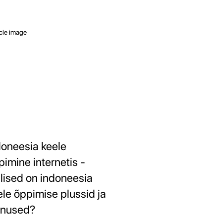
doneesia keele
pimine internetis -
llised on indoneesia
ele õppimise plussid ja
inused?