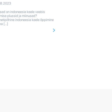
08.2023
ised on indoneesia keele veebis
mise plussid ja miinused?
rnetipõhine indoneesia keele õppimine
ha […]