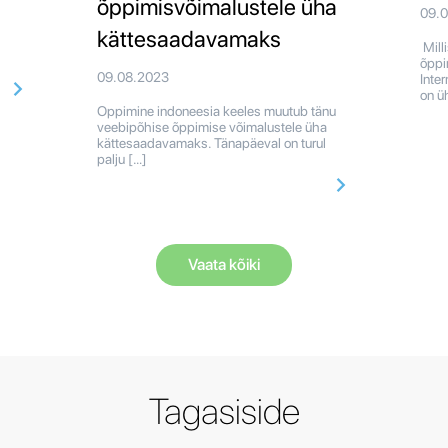
õppimisvõimalustele üha
09.
kättesaadavamaks
Mill
õppi
09.08.2023
Inte
on ü
Oppimine indoneesia keeles muutub tänu
veebipõhise õppimise võimalustele üha
kättesaadavamaks. Tänapäeval on turul
palju […]
Vaata kõiki
Tagasiside