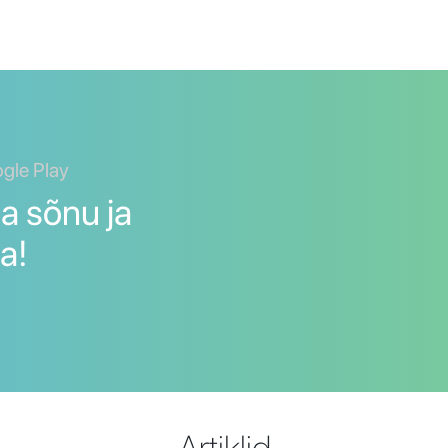
ogle Play
a sõnu ja
a!