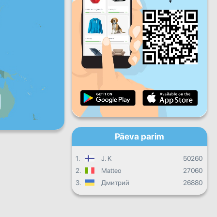
R
L
P
Igapäevane areng
Igakuised edusammud
Tunnistus
Üldine areng
Päeva parim
1.
J. K
50260
2.
Matteo
27060
3.
Дмитрий
26880