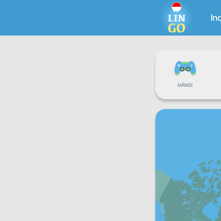
In
MÄNGI