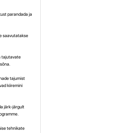
skust parandada ja
ee saavutatakse
 tajutavate
 sõna.
õnade tajumist
vad kiiremini
a järk-järgult
programme.
mise tehnikate