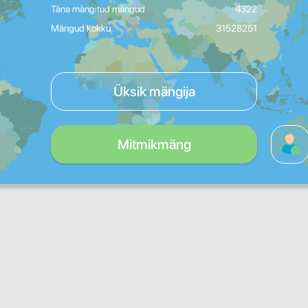
Täna mängitud mängud
4322
Mängud kokku
31528251
Üksik mängija
Mitmikmäng