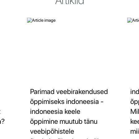
Artiklid
Parimad veebirakendused
in
õppimiseks indoneesia -
õp
t
indoneesia keele
Mi
a?
õppimine muutub tänu
ke
veebipõhistele
mi