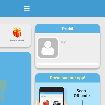
Profiil
30 DAYS FREE
Tase
|
Progress
E
T
K
N