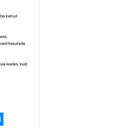
uba loetud
mest,
 vaid kasutada
ia keeles, kuid