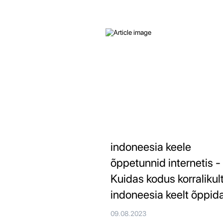
indoneesia keele
õppetunnid internetis -
Kuidas kodus korralikul
indoneesia keelt õppid
09.08.2023