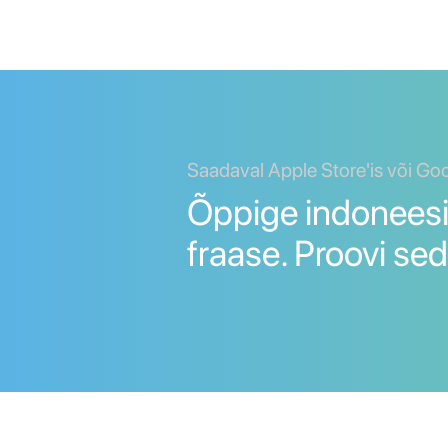
Saadaval Apple Store'is või Go
Õppige indoneesi
fraase. Proovi sed