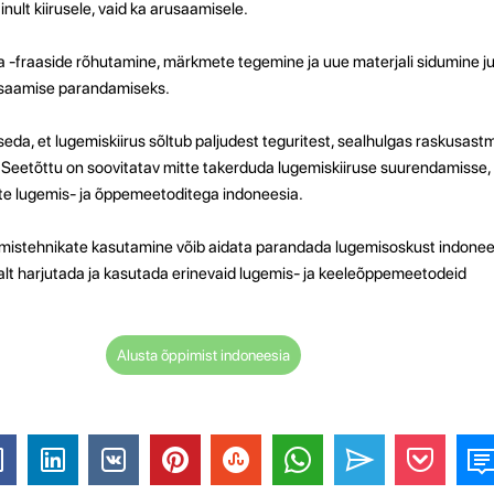
nult kiirusele, vaid ka arusaamisele.
 -fraaside rõhutamine, märkmete tegemine ja uue materjali sidumine j
usaamise parandamiseks.
da, et lugemiskiirus sõltub paljudest teguritest, sealhulgas raskusast
Seetõttu on soovitatav mitte takerduda lugemiskiiruse suurendamisse,
iste lugemis- ja õppemeetoditega indoneesia.
emistehnikate kasutamine võib aidata parandada lugemisoskust indonees
lt harjutada ja kasutada erinevaid lugemis- ja keeleõppemeetodeid
Alusta õppimist indoneesia