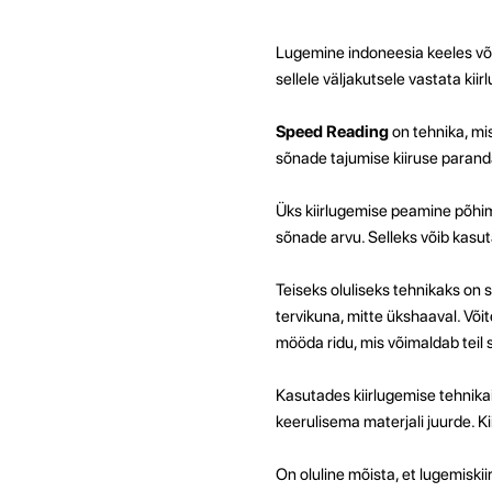
Lugemine indoneesia keeles võib
sellele väljakutsele vastata kiir
Speed Reading
on tehnika, mi
sõnade tajumise kiiruse parand
Üks kiirlugemise peamine põhi
sõnade arvu. Selleks võib kasut
Teiseks oluliseks tehnikaks on
tervikuna, mitte ükshaaval. Võit
mööda ridu, mis võimaldab teil s
Kasutades kiirlugemise tehnikaid
keerulisema materjali juurde. 
On oluline mõista, et lugemiskii