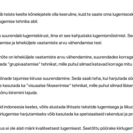
 teiste keelte kõnelejatele olla keeruline, kuid te saate oma lugemiso
lugemise tehnika abil.
s suurendab lugemiskiirust, ilma et see kahjustaks lugemismõistmist. S
amise ja leheküljele vaatamiste arvu vähendamise teel.
mõte on leheküljele vaatamiste arvu vähendamine, suurendades korraga
ada "grupivaatamise" tehnikat, mille puhul silmad katavad korraga mitu
 sõnade tajumise kiiruse suurendamine. Seda saab teha, kui harjutada s
e kasutada ka "visuaalse fikseerimise" tehnikat, mille puhul silmad libise
õnu kiiremini tajuda.
 indoneesia keeles, võite alustada lihtsate tekstide lugemisega ja liikud
Kiirlugemise harjutamiseks võib kasutada ka spetsiaalseid rakendusi ja 
rus ei ole alati märk kvaliteetsest lugemisest. Seetõttu pöörake kiirluge