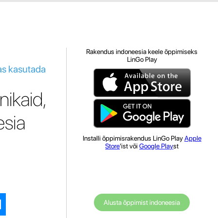
Rakendus indoneesia keele õppimiseks
LinGo Play
as kasutada
ikaid,
esia
Installi õppimisrakendus LinGo Play
Apple
Store
'ist või
Google Play
st
Alusta õppimist indoneesia