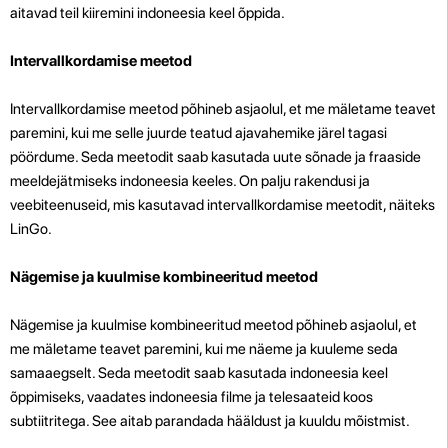
aitavad teil kiiremini indoneesia keel õppida.
Intervallkordamise meetod
Intervallkordamise meetod põhineb asjaolul, et me mäletame teavet
paremini, kui me selle juurde teatud ajavahemike järel tagasi
pöördume. Seda meetodit saab kasutada uute sõnade ja fraaside
meeldejätmiseks indoneesia keeles. On palju rakendusi ja
veebiteenuseid, mis kasutavad intervallkordamise meetodit, näiteks
LinGo.
Nägemise ja kuulmise kombineeritud meetod
Nägemise ja kuulmise kombineeritud meetod põhineb asjaolul, et
me mäletame teavet paremini, kui me näeme ja kuuleme seda
samaaegselt. Seda meetodit saab kasutada indoneesia keel
õppimiseks, vaadates indoneesia filme ja telesaateid koos
subtiitritega. See aitab parandada hääldust ja kuuldu mõistmist.