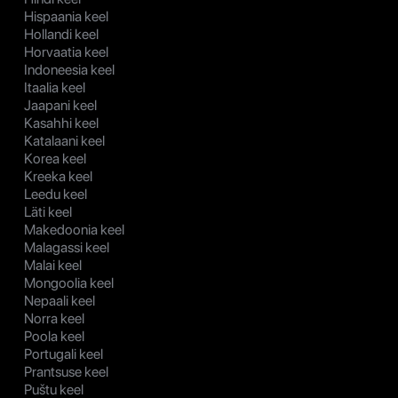
Hispaania keel
Hollandi keel
Horvaatia keel
Indoneesia keel
Itaalia keel
Jaapani keel
Kasahhi keel
Katalaani keel
Korea keel
Kreeka keel
Leedu keel
Läti keel
Makedoonia keel
Malagassi keel
Malai keel
Mongoolia keel
Nepaali keel
Norra keel
Poola keel
Portugali keel
Prantsuse keel
Puštu keel