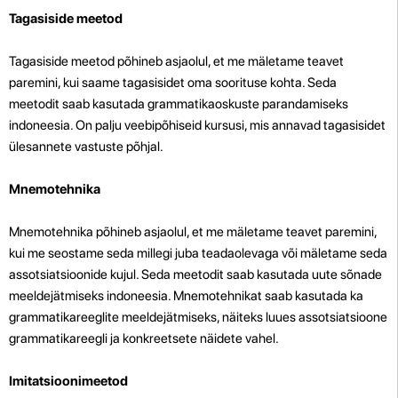
Tagasiside meetod
Tagasiside meetod põhineb asjaolul, et me mäletame teavet
paremini, kui saame tagasisidet oma soorituse kohta. Seda
meetodit saab kasutada grammatikaoskuste parandamiseks
indoneesia. On palju veebipõhiseid kursusi, mis annavad tagasisidet
ülesannete vastuste põhjal.
Mnemotehnika
Mnemotehnika põhineb asjaolul, et me mäletame teavet paremini,
kui me seostame seda millegi juba teadaolevaga või mäletame seda
assotsiatsioonide kujul. Seda meetodit saab kasutada uute sõnade
meeldejätmiseks indoneesia. Mnemotehnikat saab kasutada ka
grammatikareeglite meeldejätmiseks, näiteks luues assotsiatsioone
grammatikareegli ja konkreetsete näidete vahel.
Imitatsioonimeetod