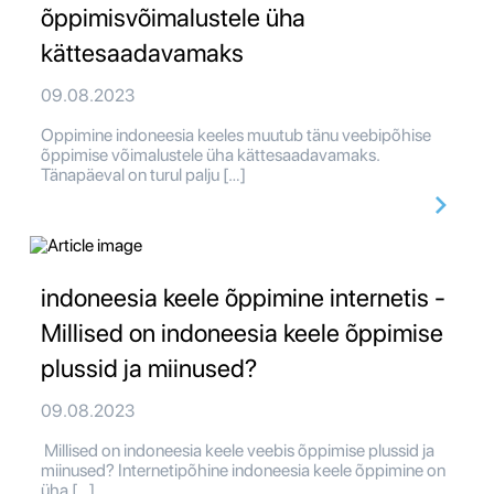
õppimisvõimalustele üha
kättesaadavamaks
09.08.2023
Oppimine indoneesia keeles muutub tänu veebipõhise
õppimise võimalustele üha kättesaadavamaks.
Tänapäeval on turul palju […]
indoneesia keele õppimine internetis -
Millised on indoneesia keele õppimise
plussid ja miinused?
09.08.2023
Millised on indoneesia keele veebis õppimise plussid ja
miinused? Internetipõhine indoneesia keele õppimine on
üha […]