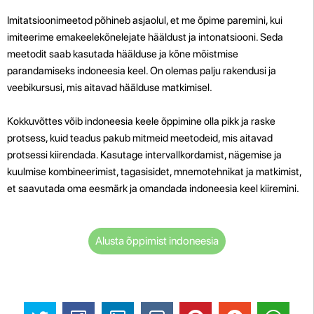
Imitatsioonimeetod põhineb asjaolul, et me õpime paremini, kui
imiteerime emakeelekõnelejate hääldust ja intonatsiooni. Seda
meetodit saab kasutada häälduse ja kõne mõistmise
parandamiseks indoneesia keel. On olemas palju rakendusi ja
veebikursusi, mis aitavad häälduse matkimisel.
Kokkuvõttes võib indoneesia keele õppimine olla pikk ja raske
protsess, kuid teadus pakub mitmeid meetodeid, mis aitavad
protsessi kiirendada. Kasutage intervallkordamist, nägemise ja
kuulmise kombineerimist, tagasisidet, mnemotehnikat ja matkimist,
et saavutada oma eesmärk ja omandada indoneesia keel kiiremini.
Alusta õppimist indoneesia