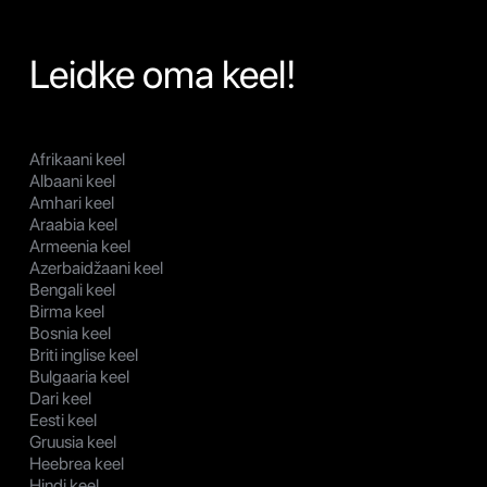
Leidke oma keel!
Afrikaani keel
Albaani keel
Amhari keel
Araabia keel
Armeenia keel
Azerbaidžaani keel
Bengali keel
Birma keel
Bosnia keel
Briti inglise keel
Bulgaaria keel
Dari keel
Eesti keel
Gruusia keel
Heebrea keel
Hindi keel