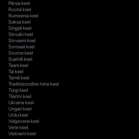
Pärsia keel
Rootsi keel
Rumeenia keel
Saksa keel
Singali keel
Slovaki keel
Sloveeni keel
Somaali keel
Soome keel
Suahiili keel
Taani keel
Tai keel
Tamili keel
Traditsiooniline hiina keel
Türgi keel
Tšehhi keel
Ukraina keel
Ungari keel
Urdu keel
Valgevene keel
Vene keel
Vietnami keel