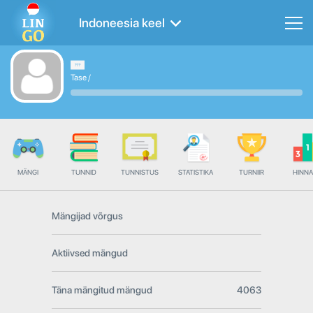
Indoneesia keel
Tase
/
MÄNGI
TUNNID
TUNNISTUS
STATISTIKA
TURNIIR
HINN
Mängijad võrgus
Aktiivsed mängud
Täna mängitud mängud
4063