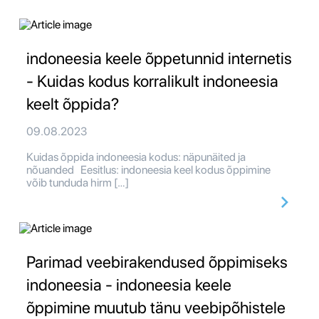
indoneesia keele õppetunnid internetis
- Kuidas kodus korralikult indoneesia
keelt õppida?
09.08.2023
Kuidas õppida indoneesia kodus: näpunäited ja
nõuanded Eesitlus: indoneesia keel kodus õppimine
võib tunduda hirm […]
Parimad veebirakendused õppimiseks
indoneesia - indoneesia keele
õppimine muutub tänu veebipõhistele