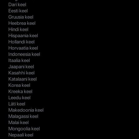
Dari keel
Eesti keel
Gruusia keel
Heebrea keel
Hindi keel
Hispaania keel
Hollandi keel
Horvaatia keel
Indoneesia keel
Itaalia keel
Jaapani keel
Kasahhi keel
Katalaani keel
Korea keel
Kreeka keel
Leedu keel
Läti keel
Makedoonia keel
Malagassi keel
Malai keel
Mongoolia keel
Nepaali keel