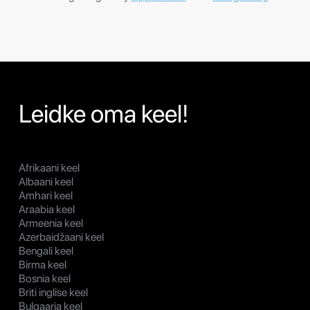
Leidke oma keel!
Afrikaani keel
Albaani keel
Amhari keel
Araabia keel
Armeenia keel
Azerbaidžaani keel
Bengali keel
Birma keel
Bosnia keel
Briti inglise keel
Bulgaaria keel