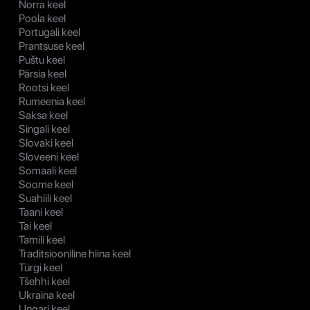
Norra keel
Poola keel
Portugali keel
Prantsuse keel
Puštu keel
Pärsia keel
Rootsi keel
Rumeenia keel
Saksa keel
Singali keel
Slovaki keel
Sloveeni keel
Somaali keel
Soome keel
Suahiili keel
Taani keel
Tai keel
Tamili keel
Traditsiooniline hiina keel
Türgi keel
Tšehhi keel
Ukraina keel
Ungari keel