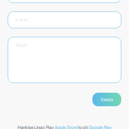
Hankige Lingo Play
Apple Store
'is või
Google Play