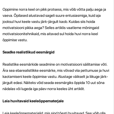
Oppimine norra keel on pikk protsess, mis võib võtta palju aega ja
vaeva. Õpilased alustavad sageli suure entusiasmiga, kuid aja
jooksul huvi keele vastu järk-järgult kaob. Kuidas siis hoida
motivatsiooni pikka aega? Selles artiklis vaatleme mõningaid
motivatsioonitehnikaid, mis aitavad sul hoida huvi norra keel
õppimise vastu.
Seadke realistlikud eesmärgid
Realistlike eesmärkide seadmine on motivatsiooni säilitamise võti.
Ära sea ebarealistlikke eesmärke, mis võivad viia pettumuse ja huvi
kaotamiseni keele õppimise vastu. Alustage väikselt ja liikuge järk-
järgult edasi. Näiteks võid seada eesmärgiks õppida 10 uut sõna
nädalas või lugeda iga päev norra keeles üht artiklit.
Leia huvitavaid keeleõppematerjale
Leia keeleõppematerjalid, mis sind tõesti huvitavad. See võib olla