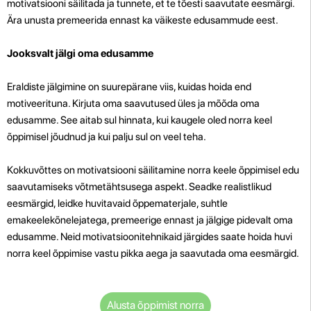
motivatsiooni säilitada ja tunnete, et te tõesti saavutate eesmärgi.
Ära unusta premeerida ennast ka väikeste edusammude eest.
Jooksvalt jälgi oma edusamme
Eraldiste jälgimine on suurepärane viis, kuidas hoida end
motiveerituna. Kirjuta oma saavutused üles ja mõõda oma
edusamme. See aitab sul hinnata, kui kaugele oled norra keel
õppimisel jõudnud ja kui palju sul on veel teha.
Kokkuvõttes on motivatsiooni säilitamine norra keele õppimisel edu
saavutamiseks võtmetähtsusega aspekt. Seadke realistlikud
eesmärgid, leidke huvitavaid õppematerjale, suhtle
emakeelekõnelejatega, premeerige ennast ja jälgige pidevalt oma
edusamme. Neid motivatsioonitehnikaid järgides saate hoida huvi
norra keel õppimise vastu pikka aega ja saavutada oma eesmärgid.
Alusta õppimist norra