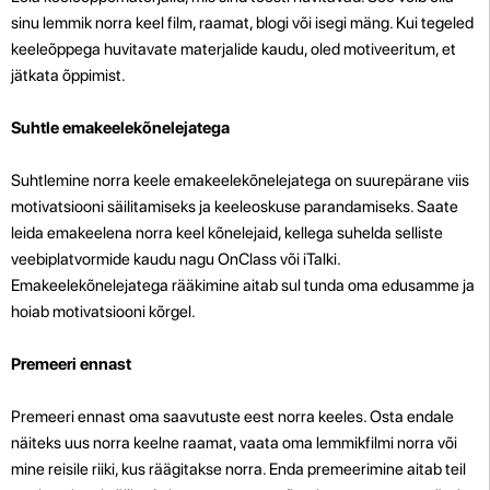
sinu lemmik norra keel film, raamat, blogi või isegi mäng. Kui tegeled
keeleõppega huvitavate materjalide kaudu, oled motiveeritum, et
jätkata õppimist.
Suhtle emakeelekõnelejatega
Suhtlemine norra keele emakeelekõnelejatega on suurepärane viis
motivatsiooni säilitamiseks ja keeleoskuse parandamiseks. Saate
leida emakeelena norra keel kõnelejaid, kellega suhelda selliste
veebiplatvormide kaudu nagu OnClass või iTalki.
Emakeelekõnelejatega rääkimine aitab sul tunda oma edusamme ja
hoiab motivatsiooni kõrgel.
Premeeri ennast
Premeeri ennast oma saavutuste eest norra keeles. Osta endale
näiteks uus norra keelne raamat, vaata oma lemmikfilmi norra või
mine reisile riiki, kus räägitakse norra. Enda premeerimine aitab teil