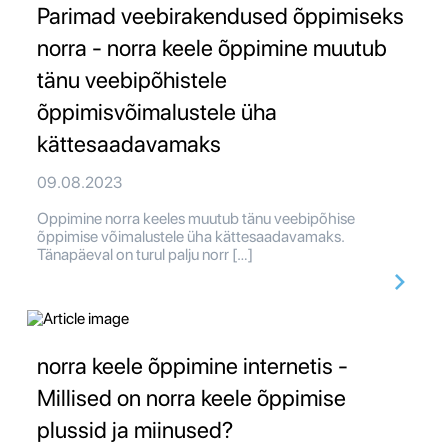
Parimad veebirakendused õppimiseks
norra - norra keele õppimine muutub
tänu veebipõhistele
õppimisvõimalustele üha
kättesaadavamaks
09.08.2023
Oppimine norra keeles muutub tänu veebipõhise
õppimise võimalustele üha kättesaadavamaks.
Tänapäeval on turul palju norr […]
norra keele õppimine internetis -
Millised on norra keele õppimise
plussid ja miinused?