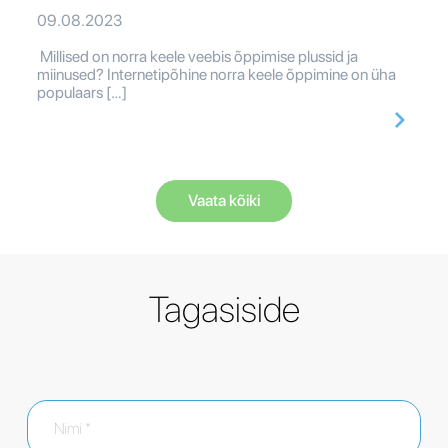
09.08.2023
Millised on norra keele veebis õppimise plussid ja
miinused? Internetipõhine norra keele õppimine on üha
populaars […]
Vaata kõiki
Tagasiside