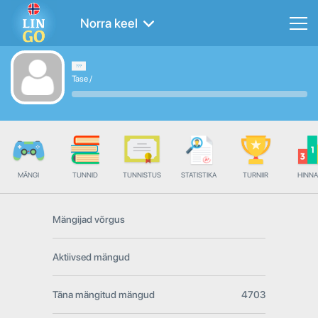
Norra keel
Tase
/
MÄNGI
TUNNID
TUNNISTUS
STATISTIKA
TURNIIR
HINN
Mängijad võrgus
Aktiivsed mängud
Täna mängitud mängud
4703