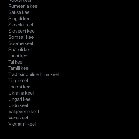
Rumeenia keel
Saksa keel
Singali keel
Slovaki keel
Sloveeni keel
Somaali keel
Soome keel
Suahiili keel
Taani keel
Tai keel
Tamili keel
Traditsiooniline hiina keel
Türgi keel
Tšehhi keel
Ukraina keel
Ungari keel
Urdu keel
Valgevene keel
Vene keel
Vietnami keel