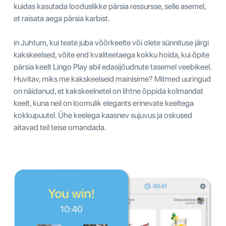
kuidas kasutada looduslikke pärsia ressursse, selle asemel,
et raisata aega pärsia karbist.
in Juhtum, kui teate juba võõrkeelte või olete sünnituse järgi
kakskeelsed, võite end kvaliteetaega kokku hoida, kui õpite
pärsia keelt Lingo Play abil edasijõudnute tasemel veebikeel.
Huvitav, miks me kakskeelseid mainisime? Mitmed uuringud
on näidanud, et kakskeelnetel on lihtne õppida kolmandat
keelt, kuna neil on loomulik elegants erinevate keeltega
kokkupuutel. Ühe keelega kaasnev sujuvus ja oskused
aitavad teil teise omandada.