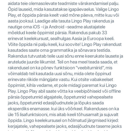
aidata teie olemasolevate teadmiste värskendamisel palju.
Õpid lauseid, mida kasutatakse igapäevaelus. Valige Lingo
Play, et õppida pärsia keelt vaid mõne päeva, mitte kuu või
aasta jooksul. Laadige alla tasuta Lingo Play rakendus ja
nautige oma iOS -i ja Android -seadme alustajatele
mõeldud keele õppimist pärsia. Rakendus pakub 33
erinevat keelekursust, sealhulgas Aasia ja Euroopa keeli.
Võite õppida nii palju keeli, kui soovite! Lingo Play rakendust
kasutades saate oma grammatika ja sõnavara testida.
Rakendus tutvustab teile uusi sõnu enne keerukate lausete ja
arutelude juurde liikumist. Teil on hea meel teada saada, et
rakendusel on ka põnev funktsioon "veebiturniirid", mis
võimaldab teil kasutada uusi sõnu, mida olete õppinud
erinevate riikide mängijate vastu. Kui otsite vabakeelset
õppimist, kihla vedame, et pole midagi paremat kui Lingo
Play. Lingo Play abil saate võtta ka veebipõhiseid või offline
pärsia õppetunnid algajatele, õppetunnid vahepealsete
jaoks, õppetunnid edasijõudnutele ja lõpuks saada
eksperdiks enamasse. kui üks võõrkeel. Rakenduses on ka
üle 15 lisafunktsiooni, mis aitab keeli tõhusamalt ja sujuvalt
õppida. Lingo keelekursusel on hõlmatud järgmised kirjed:
kerjajatele, vahepealsete jaoks, edasijõudnute taseme jaoks