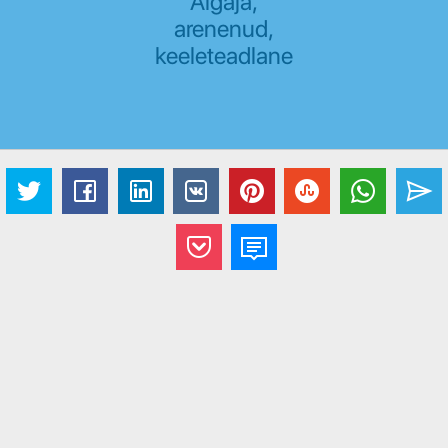
Algaja,
arenenud,
keeleteadlane