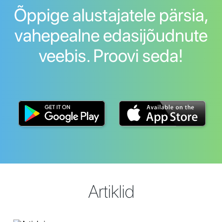
Õppige alustajatele pärsia,
vahepealne edasijõudnute
veebis. Proovi seda!
Artiklid