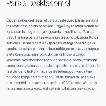
Pärsia kesktasemel
Õppimise kesksel tasemel pärsia valite uued pärsia sõnad ja
täiustate oma pärsia sõnavara. Lingo Play rakendus aitab teil
ka kuulamise, lugemis- ja kirjutamisoskusi lihvida. Teie aju
peab harjuma pärsia keelega ja protsess nõuab aega. Kõige
sobivam viis saab pärsia eksperdiks, et tegusõnad õigeks
saada. Kui teil pole kohalolekutundide jaoks piisavalt aega ja
olete keele õppimisel põrgulik, on ka lihtne ja tõhus
lahendus: veebipõhised lingo-õppetunnid. Veebiversioonis
saate juurdepääsu vahepealsete pärsia tundide, harjutuste ja
testide loendile. Kõik, mida peate tegema, on valida teie
nõudega kõige paremini sobiv. Pärsia sõnavara. Ja arvake,
mis on veebikursuste juures parim asi? Võite neid võtta mis
tahes maailmanurgast, igal ajal, mis sobib teie ajakavaga.