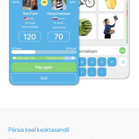
Pärsia keel kesktasandil