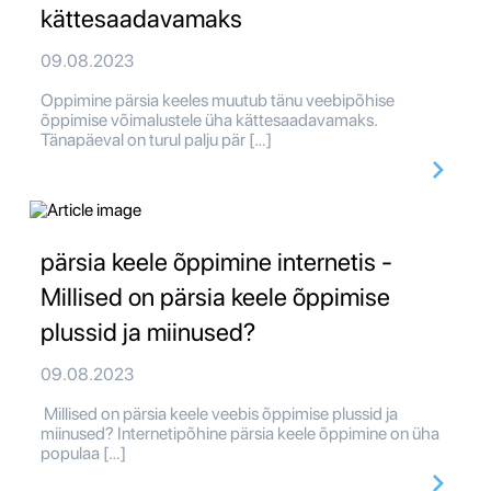
kättesaadavamaks
09.08.2023
Oppimine pärsia keeles muutub tänu veebipõhise
õppimise võimalustele üha kättesaadavamaks.
Tänapäeval on turul palju pär […]
pärsia keele õppimine internetis -
Millised on pärsia keele õppimise
plussid ja miinused?
09.08.2023
Millised on pärsia keele veebis õppimise plussid ja
miinused? Internetipõhine pärsia keele õppimine on üha
populaa […]