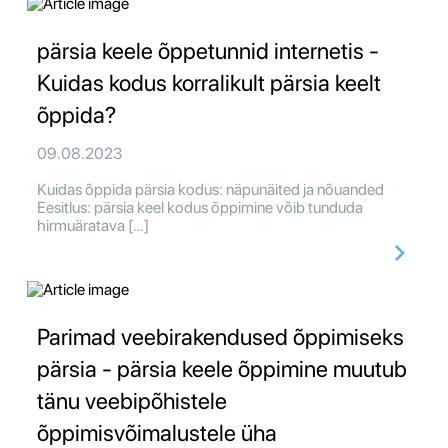
pärsia keele õppetunnid internetis -
Kuidas kodus korralikult pärsia keelt
õppida?
09.08.2023
Kuidas õppida pärsia kodus: näpunäited ja nõuanded
Eesitlus: pärsia keel kodus õppimine võib tunduda
hirmuäratava […]
Parimad veebirakendused õppimiseks
pärsia - pärsia keele õppimine muutub
tänu veebipõhistele
õppimisvõimalustele üha