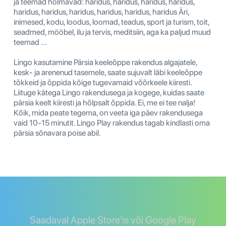
ja teemad hõlmavad: haridus, haridus, haridus, haridus,
haridus, haridus, haridus, haridus, haridus, haridus Äri,
inimesed, kodu, loodus, loomad, teadus, sport ja turism, toit,
seadmed, mööbel, ilu ja tervis, meditsiin, aga ka paljud muud
teemad ...
Lingo kasutamine Pärsia keeleõppe rakendus algajatele,
kesk- ja arenenud tasemele, saate sujuvalt läbi keeleõppe
tõkkeid ja õppida kõige tugevamaid võõrkeele kiiresti.
Liituge kätega Lingo rakendusega ja kogege, kuidas saate
pärsia keelt kiiresti ja hõlpsalt õppida. Ei, me ei tee nalja!
Kõik, mida peate tegema, on veeta iga päev rakendusega
vaid 10-15 minutit. Lingo Play rakendus tagab kindlasti oma
pärsia sõnavara poise abil.
Saadaval Apple Store'is või Google Play