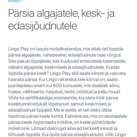
Pärsia algajatele, kesk- ja
edasijõudnutele
Lingo Play on tasuta mobiilirakendus, mis aitab teil õppida
pärsia algajatele, vahepealne, edasijõudnute tase võrgus.
See pakub õppijatele, kes kuuluvad erinevatele tasemetele,
näiteks algajatele, keskmisele ja edasijõudnutele. Kuidas
õppida pärsia keelt? Lingo Play abil saate kiiresti ja vaevata
haarata pärsia. Kui Lingo rakendus teie kõrval on, saate
juurdepääsu enam kui 600 kursusele, mis sisaldab sõnu,
fraase, välkkaarte, harjutusi, teste, võistlusi ja palju muud.
Võite ka sertifikaadiga premeerida, kui olete kõik pärsia
keeletunnid edukalt lõpetanud. samuti keskmised ja
edasijõudnud õppijad. Me ei eelda, et teil oleks üldse
teadmisi pärsia keele kohta. Esimene asi, mis on alustajatele
pärsia keele õppimiseks kriitiline, on keele põhitõdede
mõistmine. Lihtsad dialoogid aitavad teil keelt kiiresti ja
tõhusalt õppida. Kui õpite pärsia edasijõudnutel, võib Lingo