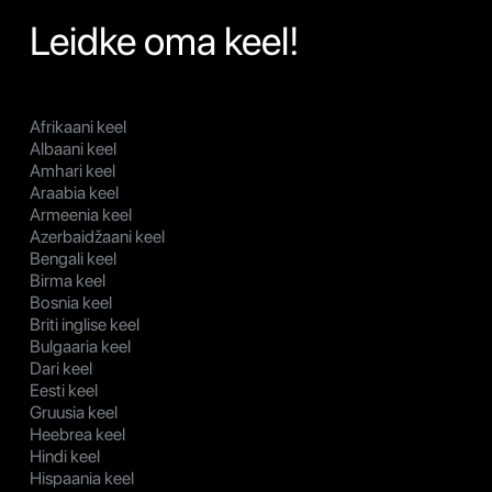
Leidke oma keel!
Afrikaani keel
Albaani keel
Amhari keel
Araabia keel
Armeenia keel
Azerbaidžaani keel
Bengali keel
Birma keel
Bosnia keel
Briti inglise keel
Bulgaaria keel
Dari keel
Eesti keel
Gruusia keel
Heebrea keel
Hindi keel
Hispaania keel