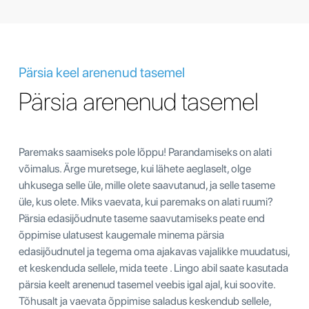
Pärsia keel arenenud tasemel
Pärsia arenenud tasemel
Paremaks saamiseks pole lõppu! Parandamiseks on alati
võimalus. Ärge muretsege, kui lähete aeglaselt, olge
uhkusega selle üle, mille olete saavutanud, ja selle taseme
üle, kus olete. Miks vaevata, kui paremaks on alati ruumi?
Pärsia edasijõudnute taseme saavutamiseks peate end
õppimise ulatusest kaugemale minema pärsia
edasijõudnutel ja tegema oma ajakavas vajalikke muudatusi,
et keskenduda sellele, mida teete . Lingo abil saate kasutada
pärsia keelt arenenud tasemel veebis igal ajal, kui soovite.
Tõhusalt ja vaevata õppimise saladus keskendub sellele,