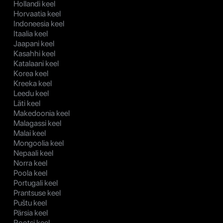
Hollandi keel
Horvaatia keel
Indoneesia keel
Itaalia keel
Jaapani keel
Kasahhi keel
Katalaani keel
Korea keel
Kreeka keel
Leedu keel
Läti keel
Makedoonia keel
Malagassi keel
Malai keel
Mongoolia keel
Nepaali keel
Norra keel
Poola keel
Portugali keel
Prantsuse keel
Puštu keel
Pärsia keel
Rootsi keel