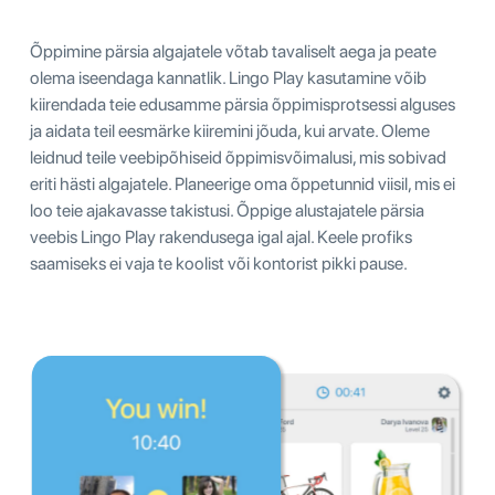
Õppimine pärsia algajatele võtab tavaliselt aega ja peate
olema iseendaga kannatlik. Lingo Play kasutamine võib
kiirendada teie edusamme pärsia õppimisprotsessi alguses
ja aidata teil eesmärke kiiremini jõuda, kui arvate. Oleme
leidnud teile veebipõhiseid õppimisvõimalusi, mis sobivad
eriti hästi algajatele. Planeerige oma õppetunnid viisil, mis ei
loo teie ajakavasse takistusi. Õppige alustajatele pärsia
veebis Lingo Play rakendusega igal ajal. Keele profiks
saamiseks ei vaja te koolist või kontorist pikki pause.