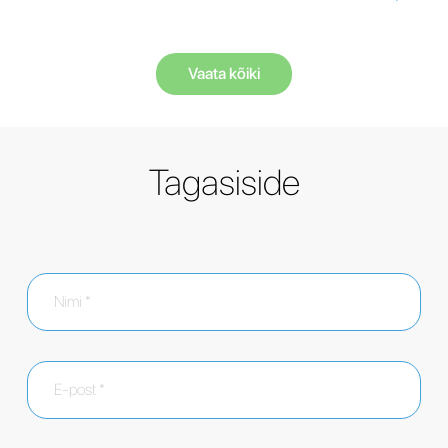
Vaata kõiki
Tagasiside