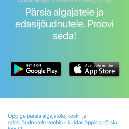
Pärsia algajatele ja
edasijõudnutele. Proovi
seda!
Õppige pärsia algajatele, kesk- ja
edasijõudnutele veebis - kuidas õppida pärsia
keelt?