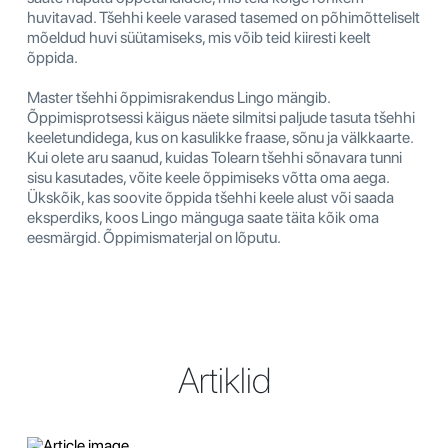
huvitavad. Tšehhi keele varased tasemed on põhimõtteliselt
mõeldud huvi süütamiseks, mis võib teid kiiresti keelt
õppida.
Master tšehhi õppimisrakendus Lingo mängib.
Õppimisprotsessi käigus näete silmitsi paljude tasuta tšehhi
keeletundidega, kus on kasulikke fraase, sõnu ja välkkaarte.
Kui olete aru saanud, kuidas Tolearn tšehhi sõnavara tunni
sisu kasutades, võite keele õppimiseks võtta oma aega.
Ükskõik, kas soovite õppida tšehhi keele alust või saada
eksperdiks, koos Lingo mänguga saate täita kõik oma
eesmärgid. Õppimismaterjal on lõputu.
Artiklid