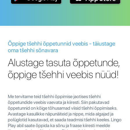
Õppige tšehhi õppetunnid veebis - täiustage
oma tšehhi sõnavara
Alustage tasuta õppetunde,
õppige tšehhi veebis nüüd!
Me tervitame teid tšehhi õppimise jaotises tšehhi
õppetundide veebis vaevata ja kiiresti. Siin pakutavad
õppetunnid on kõige tõhusamad viisid tšehhi õppimiseks.
Avastage kasulikke näpunäiteid ja nippe, mida algajad ja
polüglotid kasutavad, et saada teadmisi tšehhi keeles. Lingo
Play abil saate õppida ka sõnu ja fraase kiiresti meelde