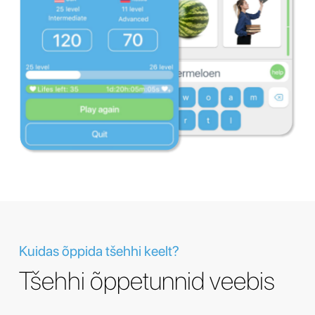
Kuidas õppida tšehhi keelt?
Tšehhi õppetunnid veebis