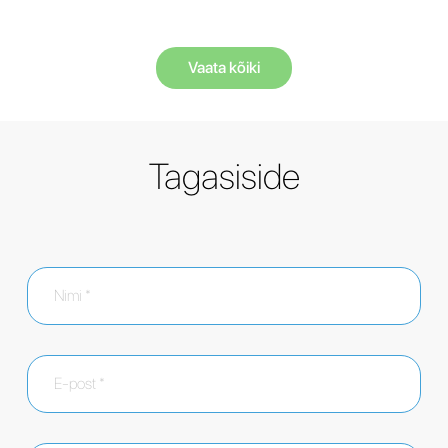
Vaata kõiki
Tagasiside