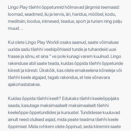
Lingo Play tšehhi õppetunnid hõlmavad järgmisi teemasid:
loomad, seadmed, ilu ja tervis, äri, haridus, mööbel, kodu,
meditsiin, loodus, inimesed, teadus, sport ja turism ning palju
muud. ..
Kui olete Lingo Play Worldi osaks saanud, saate võimaluse
uurida sadu tšehhi veebipõhiseid tunde ja tuhandeid uusi
fraase ja sõnu, et sina " ve pole kunagi varem kuulnud. Lingo
rakenduse abil saate teada, kuidas õppida tšehhi õppetunde
kiiresti ja kiiresti. Ükskõik, kas olete emakeelena kõneleja või
tšehhi keele algajad, tagab rakendus, et teie sõnavara
ajakohastatakse.
Kuidas õppida tšehhi keelt? Edukaks tšehhi keeleõppijaks
saada, kasutage maksimaalselt maksimaalselt tšehhi
keeleõppe õppetundides ja kursustel. Tundidesse kuuluvad
ainult need olulised asjad, mida peate teadma tšehhi keele
õppimisel. Mida rohkem olete õppinud, seda kiiremini saate