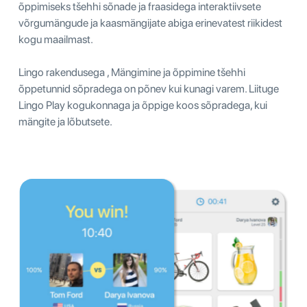
õppimiseks tšehhi sõnade ja fraasidega interaktiivsete
võrgumängude ja kaasmängijate abiga erinevatest riikidest
kogu maailmast.
Lingo rakendusega , Mängimine ja õppimine tšehhi
õppetunnid sõpradega on põnev kui kunagi varem. Liituge
Lingo Play kogukonnaga ja õppige koos sõpradega, kui
mängite ja lõbutsete.