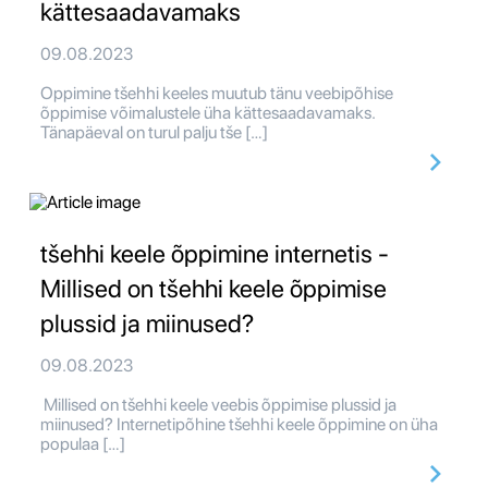
kättesaadavamaks
09.08.2023
Oppimine tšehhi keeles muutub tänu veebipõhise
õppimise võimalustele üha kättesaadavamaks.
Tänapäeval on turul palju tše […]
tšehhi keele õppimine internetis -
Millised on tšehhi keele õppimise
plussid ja miinused?
09.08.2023
Millised on tšehhi keele veebis õppimise plussid ja
miinused? Internetipõhine tšehhi keele õppimine on üha
populaa […]