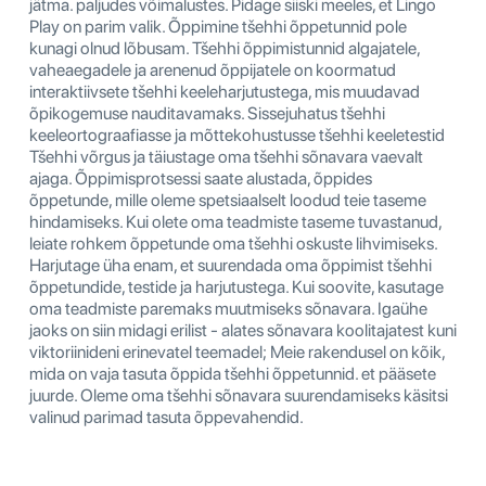
jätma. paljudes võimalustes. Pidage siiski meeles, et Lingo
Play on parim valik. Õppimine tšehhi õppetunnid pole
kunagi olnud lõbusam. Tšehhi õppimistunnid algajatele,
vaheaegadele ja arenenud õppijatele on koormatud
interaktiivsete tšehhi keeleharjutustega, mis muudavad
õpikogemuse nauditavamaks. Sissejuhatus tšehhi
keeleortograafiasse ja mõttekohustusse tšehhi keeletestid
Tšehhi võrgus ja täiustage oma tšehhi sõnavara vaevalt
ajaga. Õppimisprotsessi saate alustada, õppides
õppetunde, mille oleme spetsiaalselt loodud teie taseme
hindamiseks. Kui olete oma teadmiste taseme tuvastanud,
leiate rohkem õppetunde oma tšehhi oskuste lihvimiseks.
Harjutage üha enam, et suurendada oma õppimist tšehhi
õppetundide, testide ja harjutustega. Kui soovite, kasutage
oma teadmiste paremaks muutmiseks sõnavara. Igaühe
jaoks on siin midagi erilist - alates sõnavara koolitajatest kuni
viktoriinideni erinevatel teemadel; Meie rakendusel on kõik,
mida on vaja tasuta õppida tšehhi õppetunnid. et pääsete
juurde. Oleme oma tšehhi sõnavara suurendamiseks käsitsi
valinud parimad tasuta õppevahendid.