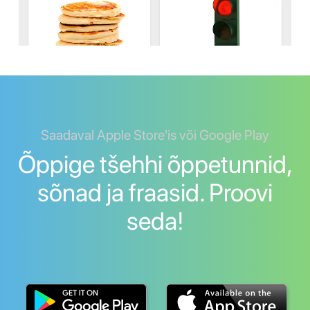
Saadaval Apple Store'is või Google Play
Õppige tšehhi õppetunnid,
sõnad ja fraasid. Proovi
seda!