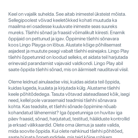
Keel on vajalik suhelda. See aitab inimestel üksteist mõista.
Sellegipoolest võivad keeletõkked kohati muutuda ka
maailma eri osadesse kuuluvate inimeste seas suureks
mureks. Tšehhi sõnad ja fraasid võimalikult kiiresti. Enamik
õppijaid on pettunud ja igav. Õppimine tšehhi sõnavara
koos Lingo Playga on lõbus. Alustate kõige põhilisemast
asjadest ja muutute peagi vabalt tšehhi esinejaks. Lingo Play
tšehhi õppetunnid on loodud selleks, et aidata teil harjutada
erinevaid parandamist vajavaid valdkondi. Lingo Play abil
saate õppida tšehhi sõnad, mis on äärmiselt nauditaval viisil.
Oleme leidnud ainulaadse viisi, kuidas aidata teil õppida,
kuidas lugeda, kuulata ja kirjutada külg. Alustame tšehhi
keele põhitõdedega. Tasuta võtavad alateadlased kõik, isegi
need, kellel pole varasemaid teadmisi tšehhi sõnavara
kohta. Kas teadsite, et tšehhi sõnade õppimine nõuab
kohandatud lähenemist? Iga õppetunniga on huvitav iga
päev fraasid, sõnad, harjutatud, testitud, häälduste kontrollid
ja erksad välkkaardid. Olete oma ülemus ja saate valida,
mida soovite õppida. Kui olete nahkinud tšehhi põhitõed,
saate hüpata õppetundidele, mis teid kõige rohkem