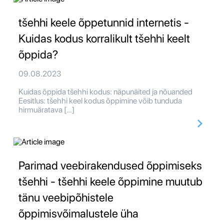
tšehhi keele õppetunnid internetis -
Kuidas kodus korralikult tšehhi keelt
õppida?
09.08.2023
Kuidas õppida tšehhi kodus: näpunäited ja nõuanded
Eesitlus: tšehhi keel kodus õppimine võib tunduda
hirmuäratava […]
Parimad veebirakendused õppimiseks
tšehhi - tšehhi keele õppimine muutub
tänu veebipõhistele
õppimisvõimalustele üha