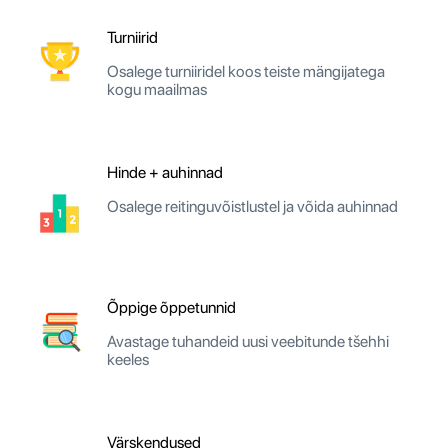
Turniirid
Osalege turniiridel koos teiste mängijatega
kogu maailmas
Hinde + auhinnad
Osalege reitinguvõistlustel ja võida auhinnad
Õppige õppetunnid
Avastage tuhandeid uusi veebitunde tšehhi
keeles
Värskendused