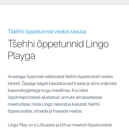
Tšehhi õppetunnid veebis tasuta
Tšehhi õppetunnid Lingo
Playga
Avastage õppimise saladused tšehhi õppetunnid veebis
kiiresti. Õppige sageli kasutatavaid fraase ja sõnu miljonite
kaasmängijatega kogu maailmas. Kui olete
õppimisprotsessi alustanud, armute ainulaadsesse
meetodisse, mida Lingo rakendus kasutab tšehhi
õppetundide, sõnade ja fraaside veebis.
Lingo Play on a Lõbusate ja tõhus meetod õppetundide