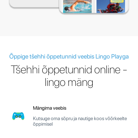
Õppige tšehhi õppetunnid veebis Lingo Playga
Tšehhi õppetunnid online -
lingo mäng
Mängima veebis
Kutsuge oma sõpru ja nautige koos võõrkeelte
õppimisel