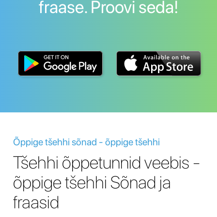
fraase. Proovi seda!
Õppige tšehhi sõnad - õppige tšehhi
Tšehhi õppetunnid veebis -
õppige tšehhi Sõnad ja
fraasid