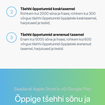
Tšehhi õppetunnid kesktasemel
Rohkem kui 2000 sõna ja fraasi, rohkem kui 300
võrgus tšehhi õppetunnid õppijatele kesktasemel,
harjutused ja testid;
Tšehhi õppetunnid arenenud tasemel
Enam kui 5000 sõna ja fraasi, rohkem kui 600
võrgus tšehhi õppetunnid õppijatele arenenud
tasemel, harjutused ja testid.
Saadaval Apple Store'is või Google Play
Õppige tšehhi sõnu ja