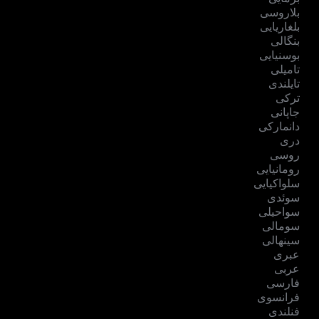
بلاروسی
بلغاریایی
بنگالی
بوسنیایی
تامیلی
تایلندی
ترکی
جاپانی
دانمارکی
دری
روسی
رومانیایی
سلواکیایی
سوئدی
سواحیلی
سومالی
سینهالی
عبری
عربی
فارسی
فرانسوی
فنلندی