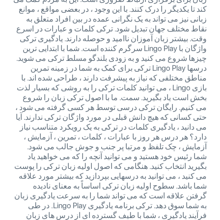
کند تا یکدیگر را درک کنند. با این وجود ، در بعضی مواقع ، موانع
زبانی نیز می تواند به یک نگرانی عمده در بین افراد متعلق به
نقاط مختلف جهان تبدیل شود. ترکی کلمات و عبارات در اسرع
وقت. بیشتر زبان آموزان ناامید و حوصله دارند. یادگیری ترکی
واژگان با Lingo Play سرگرم کننده است. شما با ابتدایی ترین
چیزها شروع می کنید و به زودی بلندگو مسلط ترکی می شوید.
درسها Lingo Play ترکی برای کمک به شما در زمینه تمرین
مناطق مختلفی که نیاز به پیشرفت دارند ، طراحی شده اند. با
بازی Lingo ، می توانید کلمات ترکی را به روشی که بسیار لذت
بخش است یاد بگیرید. سمت. ما با اصول ترکی زبان را شروع
می کنیم. رایگان ترکی درسی توسط هر کسی گرفته می شود ،
حتی کسانی که هیچ دانش قبلی در مورد واژگان ترکی ندارند. آیا
می دانید ، یادگیری کلمات در ترکی به یک رویکرد متناسب نیاز
دارد؟ هر درس هر روز با عبارات ، کلمات ، تمرین ، آزمایش ،
آزمایش ، چک تلفظ و مرتبا پر جنب و جوش جالب می شود.
شما رئیس خود هستید و می توانید آنچه را که می خواهید یاد
بگیرید انتخاب کنید. هنگامی که اصول اولیه زبان ترکی را پوست
می کنید ، می توانید به درسهایی بپردازید که بیشتر مورد علاقه
شما باشد. سطوح اولیه زبان ترکی اساساً به معنای نادیده
گرفتن علاقه است که می تواند شما را به سرعت یادگیری زبان
به شما سوق دهد. ترکی برنامه یادگیری Lingo Play. در طی
فرآیند یادگیری ، شما با طیف گسترده ای از درس های زبان