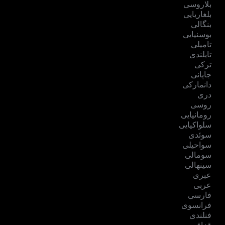
بلاروسی
بلغاریایی
بنگالی
بوسنیایی
تامیلی
تایلندی
ترکی
جاپانی
دانمارکی
دری
روسی
رومانیایی
سلواکیایی
سوئدی
سواحیلی
سومالی
سینهالی
عبری
عربی
فارسی
فرانسوی
فنلندی