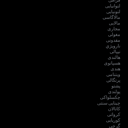
قزاقی
لتوانیایی
لتونیایی
مالاگاسی
مالایی
مجاری
مغولی
مقدونی
نارویژي
نیپالی
هالندی
هسپانوی
هندی
ویتنامی
پرتگالی
پشتو
پولندی
چکسلواکی
چینایی سنتی
کاتالان
کرواتی
کوریایی
گرجی