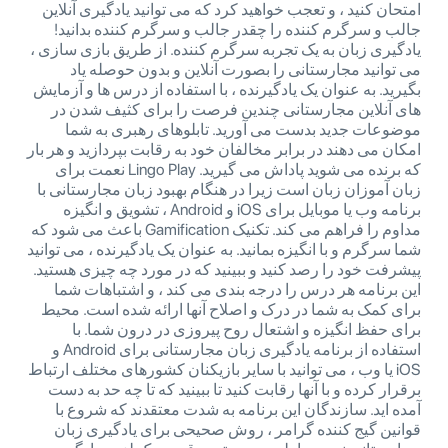
امتحان کنید ، و تعجب خواهید کرد که می توانید یادگیری آنلاین
جالب و سرگرم کننده را چقدر جالب و سرگرم کننده بدانید!
یادگیری زبان به یک تجربه سرگرم کننده. از طریق بازی سازی ،
می توانید مجارستانی را بصورت آنلاین و بدون حوصله یاد
بگیرید. به عنوان یک یادگیرنده ، با استفاده از درس ها و آزمایش
های آنلاین مجارستانی چندین فرصت را برای کثیف شدن در
موضوعات جدید بدست می آورید. تابلوهای رهبری به شما
امکان می دهند در برابر مخالفان خود به رقابت بپردازید و هر بار
که برنده می شوید پاداش می گیرید. Lingo Play نعمت برای
زبان آموزان زبان است زیرا در هنگام بهبود زبان مجارستانی با
برنامه وب یا موبایل برای iOS و Android ، تشویق و انگیزه
مداوم را فراهم می کند. تکنیک Gamification باعث می شود که
شما سرگرم و با انگیزه بمانید. به عنوان یک یادگیرنده ، می توانید
پیشرفت خود را رصد کنید و ببینید که در مورد چه چیزی هستید.
این برنامه هر درس را درجه بندی می کند ، و اشتباهات شما
برای کمک به شما در درک و اصلاح آنها ارائه شده است. محیط
برای حفظ انگیزه و اشتعال روح پیروزی در درون شما. با
استفاده از برنامه یادگیری زبان مجارستانی برای Android و
iOS یا وب ، می توانید با سایر بازیکنان کشورهای مختلف ارتباط
برقرار کرده و با آنها رقابت کنید تا ببینید که تا چه حد به دست
آمده اید. سازندگان این برنامه به شدت معتقدند که شروع با
قوانین گیج کننده گرامر ، روش صحیحی برای یادگیری زبان