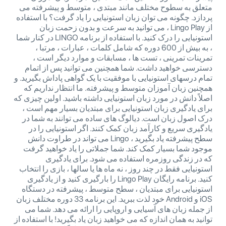
متعلق به سطوح مختلف مانند مبتدی ، متوسط ​​و پیشرفته می
پردازد. چگونه می توان زبان استونیایی را یاد گرفت؟ با استفاده
از Lingo Play ، می توانید به سرعت و بدون زحمت زبان
استونیایی را درک کنید. با استفاده از برنامه LINGO در کنار شما
، به بیش از 600 دوره که شامل کلمات ، عبارات ، مرتبا ،
تمرینات تمرینی ، تست ها ، مسابقات و موارد دیگر است ،
دسترسی خواهید داشت. شما همچنین می توانید پس از اتمام
تمام درسهای استونیایی با موفقیت با یک گواهی پاداش بگیرید. و
همچنین زبان آموزان متوسط ​​و پیشرفته. ما انتظار نداریم که
اصلاً دانش در مورد زبان استونیایی داشته باشید. اولین چیزی که
برای یادگیری زبان استونیایی برای مبتدیان بسیار مهم است ،
درک اصول زبان است. دیالوگ های ساده می توانند به شما در
یادگیری سریع و کارآمد زبان کمک کنند. اگر استونیایی را در
سطح پیشرفته یاد بگیرید ، Lingo می تواند در طراوت دانش
موجود شما بسیار کمک کند. شما جملاتی را یاد خواهید گرفت
که در زندگی روزمره استفاده می شود. برای یادگیری
استونیایی فقط در چند روز ، نه ماه ها یا سالها ، بازی را انتخاب
کنید. برنامه رایگان Lingo Play را بارگیری کنید و از یادگیری
استونیایی برای مبتدیان ، سطح متوسط ​​، پیشرفته در دستگاه
iOS و Android خود لذت ببرید. این برنامه 33 دوره مختلف زبان
از جمله زبان های آسیایی و اروپایی را ارائه می دهد. شما می
توانید به همان اندازه که می خواهید زبان یاد بگیرید! با استفاده از