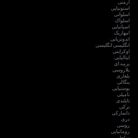
ارمنی
استونیایی
اسلوانی
اسلواک
اسپانیایی
امهاریک
اندونزیایی
انگلیسی انگلیسی
اوکراینی
ایتالیایی
برمه ای
بلاروسی
بلغاری
بنگالی
بوسنیایی
تامیلی
تایلندی
ترکی
دانمارکی
دری
روسی
رومانیایی
ساحلی