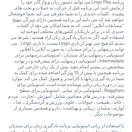
برنامه Lingo Play می توانید دستور زبان و واژگان خود را
آزمایش کنید. این برنامه قبل از حرکت به جملات و بحث های
پیچیده ، کلمات جدیدی را به شما معرفی می کند. شما خوشحال
خواهید شد که می دانید این برنامه همچنین دارای ویژگی مهیج
"مسابقات آنلاین" است که به شما امکان می دهد از کلمات
جدیدی که در برابر بازیکنان کشورهای مختلف آموخته اید
استفاده کنید. اگر به دنبال یادگیری زبان آزاد هستید ، شرط می
بندیم که هیچ چیز بهتر از بازی Lingo نیست. با بازی Lingo ، می
توانید درسهایی را برای مبتدیان ، به صورت آنلاین یا آفلاین
استونیایی درسهایی برای مبتدیان ، استونیایی درسهایی برای
Intermediate ، استونیایی درسهایی برای پیشرفته و در نهایت
متخصص در بیشتر انجام دهید. بیش از یک زبان خارجی. این
برنامه همچنین با بیش از 15 ویژگی اضافه شده برای کمک به
شما در یادگیری زبانها با کارآمدتر و هموار کمک می کند. موارد
زیر در دوره زبان زبانی پوشانده شده است: استونیایی برای
Begginers ، استونیایی برای میانی ، استونیایی برای سطح
پیشرفته ، و درس های مضامین شامل: آموزش ، تجارت ، مردم
، خانه ، طبیعت ، حیوانات ، علوم ، ورزش و گردشگری ، غذا ،
لوازم ، مبلمان ، زیبایی و بهداشت ، دارو و همچنین بسیاری از
موضوعات دیگر ...
با استفاده از زبانی استونیایی برنامه یادگیری زبان برای مبتدیان
، سطح متوسط ​​و پیشرفته ، می توانید به راحتی از طریق موانع