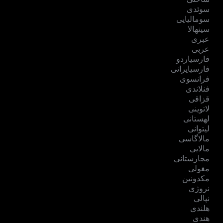
سوئدی
سومالیایی
سینهالا
عبری
عربی
فارسیاردو
فارسیایرانی
فرانسوی
فنلاندی
قزاقی
لاتوینی
لهستانی
لیتوانی
مالاگاسی
مالایی
مجارستانی
مغولی
مکدونین
نروژی
نپالی
هلندی
هندی