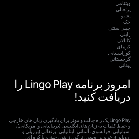
ویتنامی
پرتغالی
پشتو
چک
چینی سنتی
ژاپنی
کاتالان
کره ای
کوراسییایی
گرجستانی
یونانی
امروز برنامه Lingo Play را
دریافت کنید!
Lingo Play یک راه جالب و موثر برای یادگیری زبان های خارجی
و حفظ کلمات به زبان های انگلیسی (بریتانیایی و آمریکایی)،
اسپانیایی، فرانسوی، آلمانی، ایتالیایی، پرتغالی (برزیلی و
اروپایی)، عربی، روسی، ترکی، ژاپنی، چینی، یا کره ای،