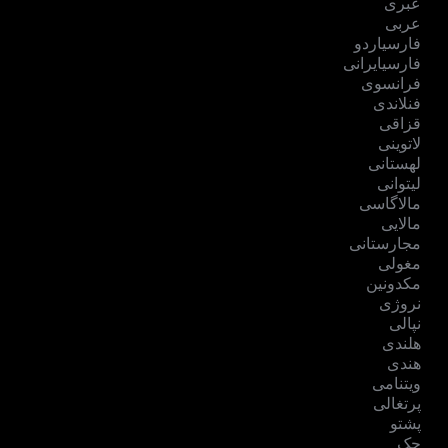
عبری
عربی
فارسیاردو
فارسیایرانی
فرانسوی
فنلاندی
قزاقی
لاتوینی
لهستانی
لیتوانی
مالاگاسی
مالایی
مجارستانی
مغولی
مکدونین
نروژی
نپالی
هلندی
هندی
ویتنامی
پرتغالی
پشتو
چک