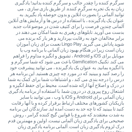
سرگرم کننده را چقدر جالب و سرگرم کننده بدانید! یادگیری
زبان به یک تجربه سرگرم کننده. از طریق بازی سازی ، می
توانید آلمانی را بصورت آنلاین و بدون حوصله یاد بگیرید. به
عنوان یک یادگیرنده ، با استفاده از درس ها و آزمایش های آنلاین
آلمانی چندین فرصت را برای کثیف شدن در موضوعات جدید
بدست می آورید. تابلوهای رهبری به شما امکان می دهند در
برابر مخالفان خود به رقابت بپردازید و هر بار که برنده می
شوید پاداش می گیرید. Lingo Play نعمت برای زبان آموزان
زبان است زیرا در هنگام بهبود زبان آلمانی با برنامه وب یا
موبایل برای iOS و Android ، تشویق و انگیزه مداوم را فراهم
می کند. تکنیک Gamification باعث می شود که شما سرگرم و
با انگیزه بمانید. به عنوان یک یادگیرنده ، می توانید پیشرفت خود
را رصد کنید و ببینید که در مورد چه چیزی هستید. این برنامه هر
درس را درجه بندی می کند ، و اشتباهات شما برای کمک به شما
در درک و اصلاح آنها ارائه شده است. محیط برای حفظ انگیزه و
اشتعال روح پیروزی در درون شما. با استفاده از برنامه یادگیری
زبان آلمانی برای Android و iOS یا وب ، می توانید با سایر
بازیکنان کشورهای مختلف ارتباط برقرار کرده و با آنها رقابت
کنید تا ببینید که تا چه حد به دست آمده اید. سازندگان این برنامه
به شدت معتقدند که شروع با قوانین گیج کننده گرامر ، روش
صحیحی برای یادگیری زبان آلمانی نیست. اولین و مهمترین قدم
درک لزوم یادگیری زبان است. آلمانی برنامه یادگیری زبان