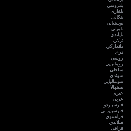
بلاروسی
بلغاری
بنگالی
بوسنیایی
تامیلی
تایلندی
ترکی
دانمارکی
دری
روسی
رومانیایی
ساحلی
سوئدی
سومالیایی
سینهالا
عبری
عربی
فارسیاردو
فارسیایرانی
فرانسوی
فنلاندی
قزاقی