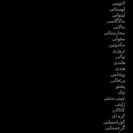
لاتوینی
لهستانی
لیتوانی
مالاگاسی
مالایی
مجارستانی
مغولی
مکدونین
نروژی
نپالی
هلندی
هندی
ویتنامی
پرتغالی
پشتو
چک
چینی سنتی
ژاپنی
کاتالان
کره ای
کوراسییایی
گرجستانی