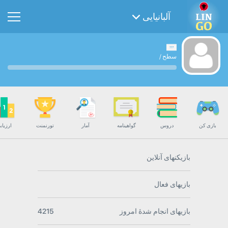
آلبانیایی
سطح
/
بازی کن
دروس
گواهینامه
آمار
تورنمنت
ارزیاب
بازیکنهای آنلاین
بازیهای فعال
بازیهای انجام شدۀ امروز
4215