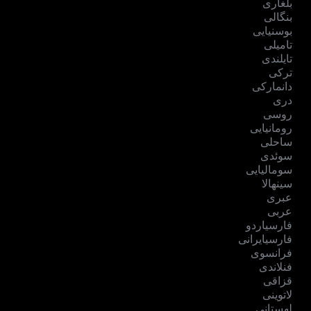
بلغاری
بنگالی
بوسنیایی
تامیلی
تایلندی
ترکی
دانمارکی
دری
روسی
رومانیایی
ساحلی
سوئدی
سومالیایی
سینهالا
عبری
عربی
فارسیاردو
فارسیایرانی
فرانسوی
فنلاندی
قزاقی
لاتوینی
لهستانی