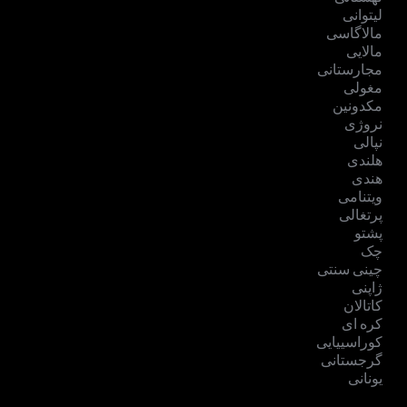
لیتوانی
مالاگاسی
مالایی
مجارستانی
مغولی
مکدونین
نروژی
نپالی
هلندی
هندی
ویتنامی
پرتغالی
پشتو
چک
چینی سنتی
ژاپنی
کاتالان
کره ای
کوراسییایی
گرجستانی
یونانی