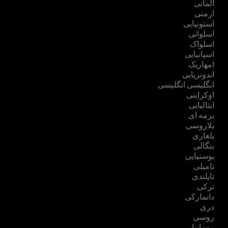
آلمانی
ارمنی
استونیایی
اسلوانی
اسلواک
اسپانیایی
امهاریک
اندونزیایی
انگلیسی انگلیسی
اوکراینی
ایتالیایی
برمه ای
بلاروسی
بلغاری
بنگالی
بوسنیایی
تامیلی
تایلندی
ترکی
دانمارکی
دری
روسی
رومانیایی