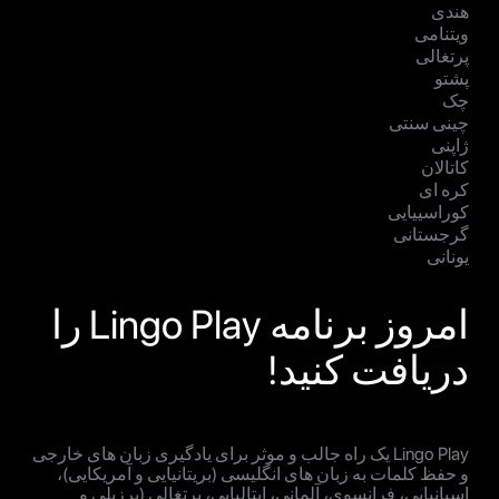
هندی
ویتنامی
پرتغالی
پشتو
چک
چینی سنتی
ژاپنی
کاتالان
کره ای
کوراسییایی
گرجستانی
یونانی
امروز برنامه Lingo Play را
دریافت کنید!
Lingo Play یک راه جالب و موثر برای یادگیری زبان های خارجی
و حفظ کلمات به زبان های انگلیسی (بریتانیایی و آمریکایی)،
اسپانیایی، فرانسوی، آلمانی، ایتالیایی، پرتغالی (برزیلی و