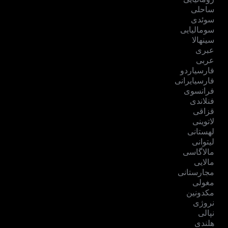
ساحلی
سوئدی
سومالیایی
سینهالا
عبری
عربی
فارسیاردو
فارسیایرانی
فرانسوی
فنلاندی
قزاقی
لاتوینی
لهستانی
لیتوانی
مالاگاسی
مالایی
مجارستانی
مغولی
مکدونین
نروژی
نپالی
هلندی