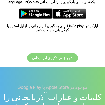
اپلیکیشنی برای یادگیری زبان آذربایجانی Language LinGo play
اپلیکیشن LinGo play برای یادگیری آذربایجانی را ازاپل استور یا
گوگل پلی دریافت کنید
شروع به یادگیری آذربایجانی
موجود در Apple Store یا Google Play
کلمات و عبارات آذربایجانی را