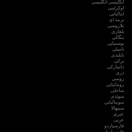
انگلیسی انگلیسی
اوکراینی
ایتالیایی
برمه ای
بلاروسی
بلغاری
بنگالی
بوسنیایی
تامیلی
تایلندی
ترکی
دانمارکی
دری
روسی
رومانیایی
ساحلی
سوئدی
سومالیایی
سینهالا
عبری
عربی
فارسیاردو
فارسیایرانی