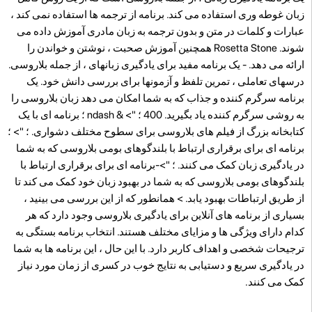
زبان غوطه وری استفاده می کند. برنامه از ترجمه ها استفاده نمی کند ،
عبارات و کلمات در متن و بدون ترجمه به زبان مادری آموزش داده می
شوند. Rosetta Stone همچنین آموزش صحبت ، نوشتن و خواندن را
ارائه می دهد. -
یک برنامه مفید برای یادگیری زبانهای ، از جمله بلاروسی.
درسهای تعاملی ، تمرین تلفظ و آزمونها برای بررسی دانش خود. یک
برنامه سرگرم کننده و جذاب که به شما امکان می دهد زبان بلاروسی را
به روشی سرگرم کننده یاد بگیرید. 400 ؛ "> & ndash ؛ برنامه ای با یک
کتابخانه بزرگ از فیلم های بلاروسی برای سطوح مختلف دشواری. ؛ "> ؛
برنامه ای برای برقراری ارتباط با بلندگوهای بومی بلاروسی که به شما
در یادگیری زبان کمک می کنند. ؛ ">-برنامه ای برای برقراری ارتباط با
بلندگوهای بومی بلاروسی که به شما در بهبود زبان خود کمک می کند تا
از طریق ارتباطات بهبود یابد. > همانطور که از این بررسی می بینید ،
بسیاری از برنامه های آنلاین برای یادگیری بلاروسی وجود دارد که هر
کدام دارای ویژگی ها و مزایای مختلف هستند. انتخاب برنامه بستگی به
ترجیحات شخصی و اهداف کاربر دارد. با این حال ، این برنامه ها به شما
در یادگیری سریع و دستیابی به نتایج خوب در کسری از زمان مورد نیاز
کمک می کنند.