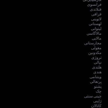
فرانسوی
فنلاندی
قزاقی
لاتوینی
لهستانی
لیتوانی
مالاگاسی
مالایی
مجارستانی
مغولی
مکدونین
نروژی
نپالی
هلندی
هندی
ویتنامی
پرتغالی
پشتو
چک
چینی سنتی
ژاپنی
کاتالان