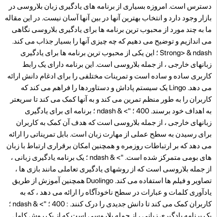
دسترس است. امروزه بسیاری از برنامه های یادگیری زبان بلاروسی در
بازار وجود دارد و انتخاب بهترین آنها در بین آنها آسان نیست. در این مقاله
ما به چند مورد از محبوب ترین برنامه ها برای یادگیری بلاروسی نگاهی
می اندازیم و توضیح می دهیم که چه چیزی آنها را بسیار جذاب می کند.
Strong>
& ndash ؛ این یکی از محبوب ترین برنامه ها برای یادگیری
زبانهای خارجی ، از جمله بلاروسی است. این برنامه دارای یک رابط
کاربری ساده و ساده است و تمرینات مختلفی را برای ادغام دانش ارائه
می دهد. Lingo یک سیستم پاداش و دستاوردها را فراهم می کند که
کاربران را به طور منظم تمرین می کند و به آنها کمک می کند تا سریعتر
به اهداف خود برسند. 400 ؛ "> & ndash ؛ برنامه ای برای یادگیری
زبانهای خارجی ، از جمله بلاروسی است که هدف آن کمک به کاربران
برای رسیدن به سطح عملی از مهارت زبان است. بابل تمریناتی را ارائه
می دهد که بر ارتباطات روزمره و همچنین امکان برقراری ارتباط با زبان
های بومی متمرکز شده است. "> & ndash ؛ یک برنامه یادگیری زبانی ،
از جمله بلاروسی است که از روشهای یادگیری تعاملی مانند بازی ها ،
تصاویر و فیلم ها استفاده می کند. Duolingo همچنین آموزش از طریق
یادآوری کلمات و عبارات در سطح ناخودآگاه را ارائه می دهد ، که به
کاربران کمک می کند تا دانش جدیدی را درک کنند. : 400 ؛ "> & ndash ؛
یک برنامه یادگیری زبانی ، از جمله بلاروسی است که از یک روش کامل