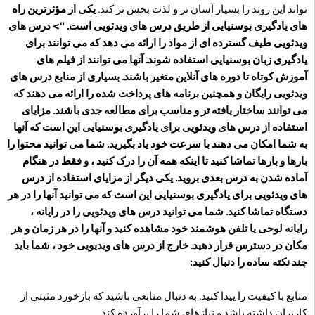
تواند این روند را بسیار آسان تر و لذت بخش تر کند.
یکی از مؤثرترین راه
های یادگیری بوسنیایی از طریق درس های ویدئویی است. "> درس های
ویدئویی طیف گسترده ای از مواد را ارائه می دهد که می توانند برای
یادگیری زبان بوسنیایی استفاده شوند. آنها می توانند از فیلم های
آموزش کوتاه تا دوره های آنلاین متغیر باشند. بسیاری از منابع درس های
ویدئویی رایگان و همچنین برنامه های پرداخت شده را ارائه می دهند که
می توانند ساختار یافته تر و مناسب برای مطالعه جدی باشند. مزایای
استفاده از درس های ویدئویی برای یادگیری بوسنیایی این است که آنها
به شما امکان می دهند با سرعت خود یاد بگیرید. شما می توانید محتوا را
بارها و بارها تماشا کنید تا اینکه همه آن را درک کنید ، و فقط در هنگام
آماده شدن به درس بعدی بروید. یکی دیگر از مزایای استفاده از درس
های ویدئویی برای یادگیری بوسنیایی این است که می توانید آنها را در هر
دستگاه تماشا کنید. شما می توانید درس های ویدئویی را در رایانه ،
رایانه لوحی یا تلفن هوشمند خود مشاهده کنید و آنها را در هر زمان و هر
مکان در دسترس قرار دهید. خارج از درس های ویدیویی خود ، شما باید
چند نکته ساده را دنبال کنید:
منابع با کیفیت را پیدا کنید. به دنبال منابعی باشید که بازخورد مثبتی از
کاربران داشته باشد و نیازهای شما را برآورده کند