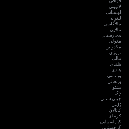
قزاقی
لاتوینی
لهستانی
لیتوانی
مالاگاسی
مالایی
مجارستانی
مغولی
مکدونین
نروژی
نپالی
هلندی
هندی
ویتنامی
پرتغالی
پشتو
چک
چینی سنتی
ژاپنی
کاتالان
کره ای
کوراسییایی
گرجستانی