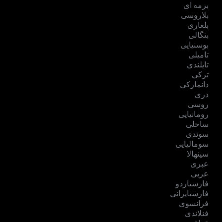
برمه ای
بلاروسی
بلغاری
بنگالی
بوسنیایی
تامیلی
تایلندی
ترکی
دانمارکی
دری
روسی
رومانیایی
ساحلی
سوئدی
سومالیایی
سینهالا
عبری
عربی
فارسیاردو
فارسیایرانی
فرانسوی
فنلاندی