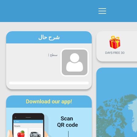
شرح حال
30 DAYS FREE
سطح
|
پیشرفت
دوشنبه
سه
چهارشنبه
پنجشنبه