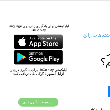
اپلیکیشنی برای یادگیری زبان دری Language
LinGo play
شتباهات رایج
م؟
اپلیکیشن LinGo play برای یادگیری دری را
ازاپل استور یا گوگل پلی دریافت کنید
شروع به یادگیری دری
زبان با مشکلات