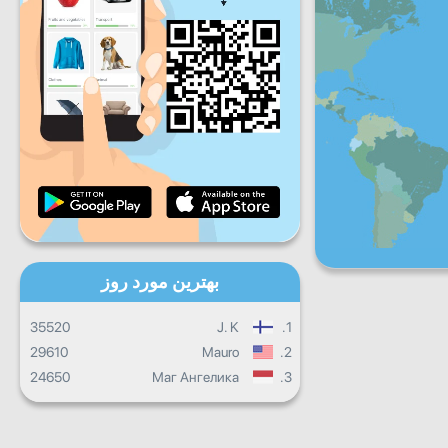
شنبه
جمعه
شنبه
یکشنبه
پیشرفت روزانه
پیشرفت ماهانه
گواهینامه
پیشرفت کلی
بهترین مورد روز
35520
J. K
1.
29610
Mauro
2.
24650
Маг Ангелика
3.