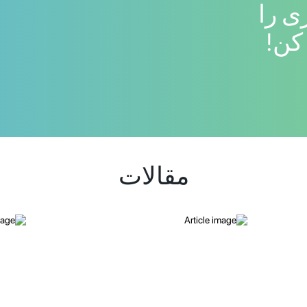
ی را
کن!
مقالات