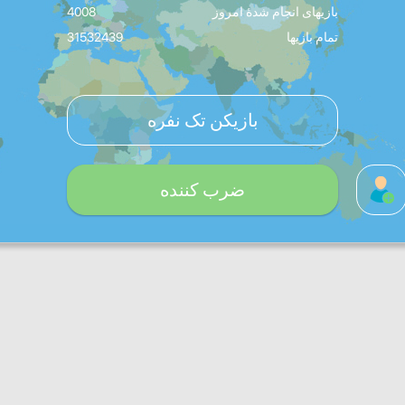
بازیهای انجام شدۀ امروز
4008
تمام بازیها
31532439
بازیکن تک نفره
ضرب کننده