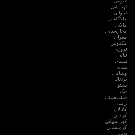
لاتوینی
لهستانی
لیتوانی
مالاگاسی
مالایی
مجارستانی
مغولی
مکدونین
نروژی
نپالی
هلندی
هندی
ویتنامی
پرتغالی
پشتو
چک
چینی سنتی
ژاپنی
کاتالان
کره ای
کوراسییایی
گرجستانی
یونانی