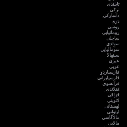
تایلندی
ترکی
دانمارکی
دری
روسی
رومانیایی
ساحلی
سوئدی
سومالیایی
سینهالا
عبری
عربی
فارسیاردو
فارسیایرانی
فرانسوی
فنلاندی
قزاقی
لاتوینی
لهستانی
لیتوانی
مالاگاسی
مالایی