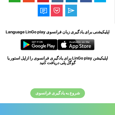
اپلیکیشنی برای یادگیری زبان فرانسوی Language LinGo play
اپلیکیشن LinGo play برای یادگیری فرانسوی را ازاپل استور یا
گوگل پلی دریافت کنید
شروع به یادگیری فرانسوی