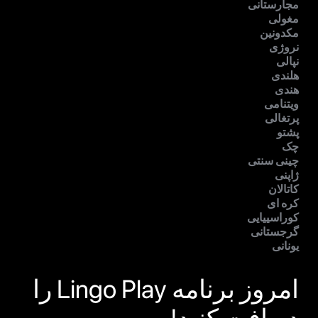
مجارستانی
مغولی
مکدونین
نروژی
نپالی
هلندی
هندی
ویتنامی
پرتغالی
پشتو
چک
چینی سنتی
ژاپنی
کاتالان
کره ای
کوراسییایی
گرجستانی
یونانی
امروز برنامه Lingo Play را