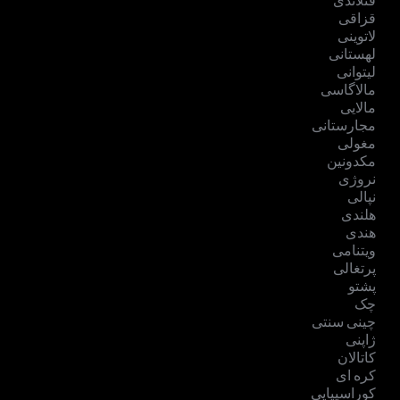
فنلاندی
قزاقی
لاتوینی
لهستانی
لیتوانی
مالاگاسی
مالایی
مجارستانی
مغولی
مکدونین
نروژی
نپالی
هلندی
هندی
ویتنامی
پرتغالی
پشتو
چک
چینی سنتی
ژاپنی
کاتالان
کره ای
کوراسییایی