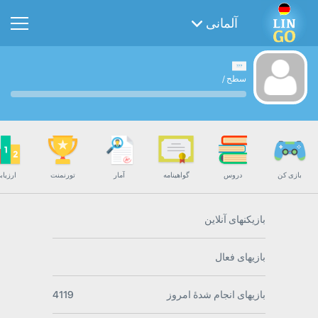
آلمانی
سطح
/
بازی کن
دروس
گواهینامه
آمار
تورنمنت
ارزیاب
بازیکنهای آنلاین
بازیهای فعال
بازیهای انجام شدۀ امروز
4119