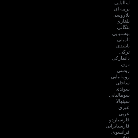
ایتالیایی
برمه ای
بلاروسی
بلغاری
بنگالی
بوسنیایی
تامیلی
تایلندی
ترکی
دانمارکی
دری
روسی
رومانیایی
ساحلی
سوئدی
سومالیایی
سینهالا
عبری
عربی
فارسیاردو
فارسیایرانی
فرانسوی