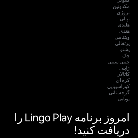
مغولی
مکدونین
نروژی
نپالی
هلندی
هندی
ویتنامی
پرتغالی
پشتو
چک
چینی سنتی
ژاپنی
کاتالان
کره ای
کوراسییایی
گرجستانی
یونانی
امروز برنامه Lingo Play را
دریافت کنید!