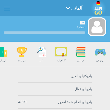
آلمانی
سطح
/
بازی کن
دروس
گواهینامه
آمار
تورنمنت
ارزیاب
بازیکنهای آنلاین
بازیهای فعال
بازیهای انجام شدۀ امروز
4329