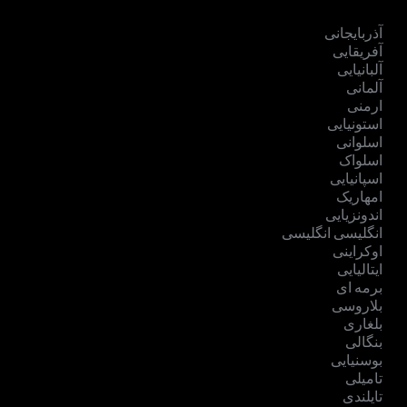
آذربایجانی
آفریقایی
آلبانیایی
آلمانی
ارمنی
استونیایی
اسلوانی
اسلواک
اسپانیایی
امهاریک
اندونزیایی
انگلیسی انگلیسی
اوکراینی
ایتالیایی
برمه ای
بلاروسی
بلغاری
بنگالی
بوسنیایی
تامیلی
تایلندی