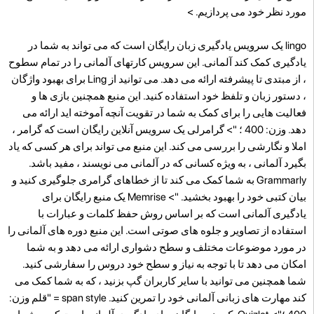
مورد نظر خود می پردازیم. >
lingo یک سرویس یادگیری زبان رایگان است که می تواند به شما در
یادگیری کمک کند آلمانی. این سرویس کارتهای آلمانی را در تمام سطوح
، از مبتدی تا پیشرفته ارائه می دهد. می توانید از Ling برای بهبود واژگان
، دستور زبان و تلفظ خود استفاده کنید. این منبع همچنین بازی ها و
فعالیت هایی را برای کمک به شما در تقویت آنچه آموخته اید ارائه می
دهد. وزن: 400 ؛ "> گرامرلی یک سرویس آنلاین رایگان است که گرامر ،
املا و نگارشی را بررسی می کند. این منبع می تواند برای هر کسی که یاد
بگیرد آلمانی ، به ویژه کسانی که در آلمانی می نویسند ، مفید باشد.
Grammarly به شما کمک می کند تا از خطاهای گرامری جلوگیری کنید و
بیان کتبی خود را بهبود بخشید. "> Memrise یک منبع رایگان برای
یادگیری آلمانی است که بر اساس روش حفظ کلمات و عبارات با
استفاده از تصاویر و جلوه های صوتی است. این منبع دوره های آلمانی را
در مورد موضوعات مختلف و سطح دشواری ارائه می دهد و به شما
امکان می دهد تا با توجه به نیاز و سطح خود دروس را سفارشی کنید.
شما همچنین می توانید با سایر کاربران گپ بزنید ، که به شما کمک می
کند مهارت های زبانی آلمانی خود را تمرین کنید. span style = "قلم وزن: