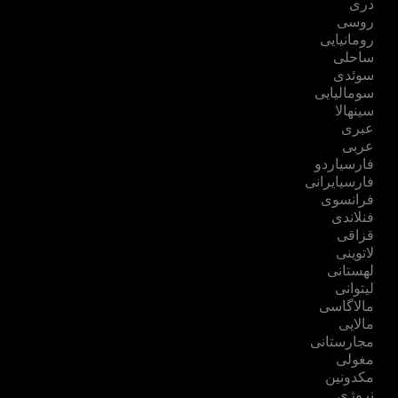
دری
روسی
رومانیایی
ساحلی
سوئدی
سومالیایی
سینهالا
عبری
عربی
فارسیاردو
فارسیایرانی
فرانسوی
فنلاندی
قزاقی
لاتوینی
لهستانی
لیتوانی
مالاگاسی
مالایی
مجارستانی
مغولی
مکدونین
نروژی