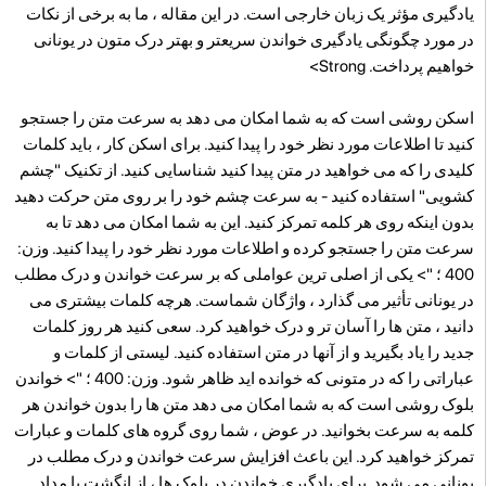
یادگیری مؤثر یک زبان خارجی است. در این مقاله ، ما به برخی از نکات
در مورد چگونگی یادگیری خواندن سریعتر و بهتر درک متون در یونانی
خواهیم پرداخت. Strong>
اسکن روشی است که به شما امکان می دهد به سرعت متن را جستجو
کنید تا اطلاعات مورد نظر خود را پیدا کنید. برای اسکن کار ، باید کلمات
کلیدی را که می خواهید در متن پیدا کنید شناسایی کنید. از تکنیک "چشم
کشویی" استفاده کنید - به سرعت چشم خود را بر روی متن حرکت دهید
بدون اینکه روی هر کلمه تمرکز کنید. این به شما امکان می دهد تا به
سرعت متن را جستجو کرده و اطلاعات مورد نظر خود را پیدا کنید. وزن:
400 ؛ "> یکی از اصلی ترین عواملی که بر سرعت خواندن و درک مطلب
در یونانی تأثیر می گذارد ، واژگان شماست. هرچه کلمات بیشتری می
دانید ، متن ها را آسان تر و درک خواهید کرد. سعی کنید هر روز کلمات
جدید را یاد بگیرید و از آنها در متن استفاده کنید. لیستی از کلمات و
عباراتی را که در متونی که خوانده اید ظاهر شود. وزن: 400 ؛ "> خواندن
بلوک روشی است که به شما امکان می دهد متن ها را بدون خواندن هر
کلمه به سرعت بخوانید. در عوض ، شما روی گروه های کلمات و عبارات
تمرکز خواهید کرد. این باعث افزایش سرعت خواندن و درک مطلب در
یونانی می شود. برای یادگیری خواندن در بلوک ها ، از انگشت یا مداد