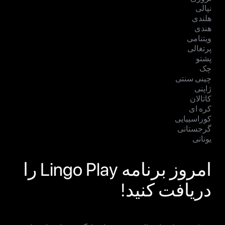
نپالی
هلندی
هندی
ویتنامی
پرتغالی
پشتو
چک
چینی سنتی
ژاپنی
کاتالان
کره ای
کوراسییایی
گرجستانی
یونانی
امروز برنامه Lingo Play را
دریافت کنید!