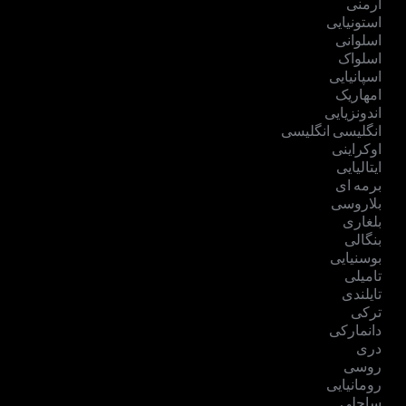
ارمنی
استونیایی
اسلوانی
اسلواک
اسپانیایی
امهاریک
اندونزیایی
انگلیسی انگلیسی
اوکراینی
ایتالیایی
برمه ای
بلاروسی
بلغاری
بنگالی
بوسنیایی
تامیلی
تایلندی
ترکی
دانمارکی
دری
روسی
رومانیایی
ساحلی