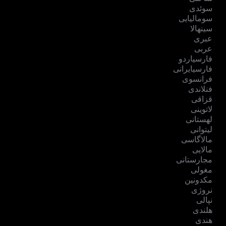
سوئدی
سومالیایی
سینهالا
عبری
عربی
فارسیاردو
فارسیایرانی
فرانسوی
فنلاندی
قزاقی
لاتوینی
لهستانی
لیتوانی
مالاگاسی
مالایی
مجارستانی
مغولی
مکدونین
نروژی
نپالی
هلندی
هندی