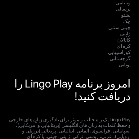
ویتنامی
پرتغالی
پشتو
چک
چینی سنتی
ژاپنی
کاتالان
کره ای
کوراسییایی
گرجستانی
یونانی
امروز برنامه Lingo Play را
دریافت کنید!
Lingo Play یک راه جالب و موثر برای یادگیری زبان های خارجی
و حفظ کلمات به زبان های انگلیسی (بریتانیایی و آمریکایی)،
اسپانیایی، فرانسوی، آلمانی، ایتالیایی، پرتغالی (برزیلی و
اروپایی)، عربی، روسی، ترکی، ژاپنی، چینی، یا کره ای،